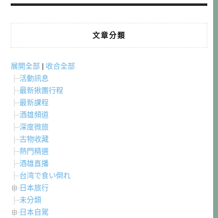
文章分類
展開全部
|
收合全部
活動訊息
最新揪團行程
最新課程
酒雄頻道
深度微旅
古物收藏
熱門精選
酒雄直播
台湾で食い倒れ
日本旅行
未分類
日本自駕