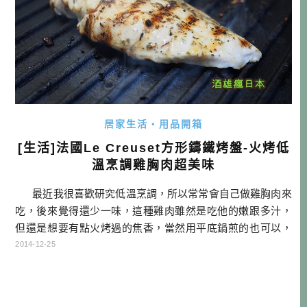
居家生活・用品開箱
[生活]法國Le Creuset方形鑄鐵烤盤-火烤低
溫烹調雞胸肉超美味
最近我很喜歡研究低溫烹調，所以常常會自己做雞胸肉來
吃，後來覺得還少一味，這種雞肉雖然是吃他的嫩跟多汁，
但還是想要有點火烤過的焦香，當然用平底鍋煎的也可以，
只是人的慾望無窮。然後我就在日本AMAZON購入了LC的方
2014-12-25
形鑄鐵烤盤，準備來享受GRILL的美味。 前情提要：[開箱]Fo
odSaver家用真空包裝機V3440-一個人也能輕鬆煮的小秘訣！
[…]…