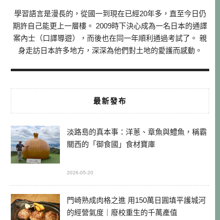
學習語言是漫長的，從國一到現在已經20年多，直至今日仍
期許自己能更上一層樓。 2009時下決心成為一名日本的通譯
案內士（口譯導遊），而後也在同一年順利通過考試了。 親
身走訪日本許多地方，深深為他們對土地的愛護而感動。
最新發布
淡路島的真本事：洋蔥、章魚與鱧魚，稱霸
關西的「御食國」食材寶庫
2026-05-20
門崎熟成肉格之進 用150萬日圓填平護城河
的經營氣度｜廢校重生的千萬產值