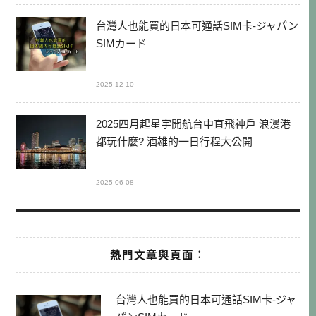
台灣人也能買的日本可通話SIM卡-ジャパン
SIMカード
2025-12-10
2025四月起星宇開航台中直飛神戶 浪漫港
都玩什麼? 酒雄的一日行程大公開
2025-06-08
熱門文章與頁面︰
台灣人也能買的日本可通話SIM卡-ジャ