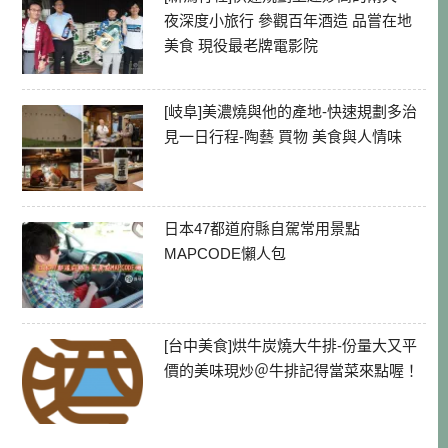
夜深度小旅行 參觀百年酒造 品嘗在地
美食 現役最老牌電影院
[岐阜]美濃燒與他的產地-快速規劃多治
見一日行程-陶藝 買物 美食與人情味
日本47都道府縣自駕常用景點
MAPCODE懶人包
[台中美食]烘牛炭燒大牛排-份量大又平
價的美味現炒＠牛排記得當菜來點喔！