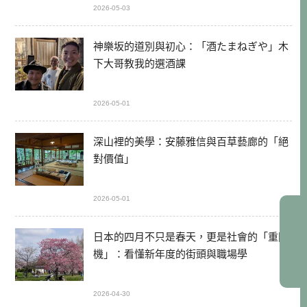
2026-05-03
神樂坂的道別與初心：「酒たまねぎや」木
下大哥教我的選酒課
2026-05-01
深山裡的美學：安藤雅信與百草藝廊的「絕
對價值」
2026-05-01
日本的四月不只是春天，更是社會的「重開
機」：看懂新年度的街頭與職場學
2026-04-30