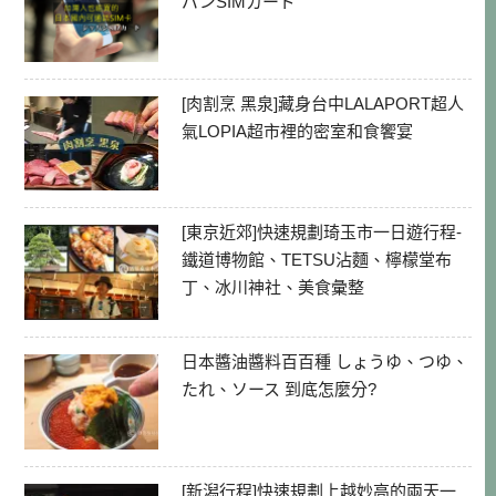
パンSIMカード
[肉割烹 黑泉]藏身台中LALAPORT超人
氣LOPIA超市裡的密室和食饗宴
[東京近郊]快速規劃琦玉市一日遊行程-
鐵道博物館、TETSU沾麵、檸檬堂布
丁、冰川神社、美食彙整
日本醬油醬料百百種 しょうゆ、つゆ、
たれ、ソース 到底怎麼分?
[新潟行程]快速規劃上越妙高的兩天一