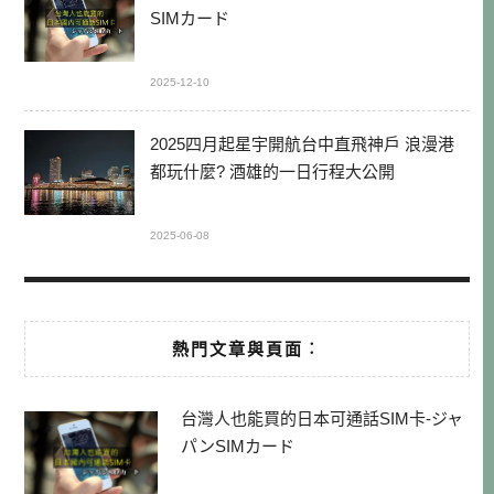
SIMカード
2025-12-10
2025四月起星宇開航台中直飛神戶 浪漫港
都玩什麼? 酒雄的一日行程大公開
2025-06-08
熱門文章與頁面︰
台灣人也能買的日本可通話SIM卡-ジャ
パンSIMカード