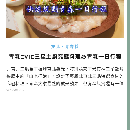
東北・青森縣
青森EVIE三星主廚究極料理@青森一日行程
北東北三縣為了振興東北觀光，特別請來了米其林三星龍吟
餐廳主廚「山本征治」，設計了專屬北東北三縣特選食材的
究極料理。青森大家最熟的就是蘋果，但青森其實還有一個
特選食材，那就是干貝（帆立貝）！…
2017-01-05