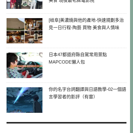
美食 現役最老牌電影院
[岐阜]美濃燒與他的產地-快速規劃多治
見一日行程-陶藝 買物 美食與人情味
日本47都道府縣自駕常用景點
MAPCODE懶人包
你的名字台詞翻譯與日語教學-02一個語
言學習者的影評（有雷）