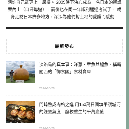
期許自己能更上一層樓。 2009時下決心成為一名日本的通譯
案內士（口譯導遊），而後也在同一年順利通過考試了。 親
身走訪日本許多地方，深深為他們對土地的愛護而感動。
最新發布
淡路島的真本事：洋蔥、章魚與鱧魚，稱霸
關西的「御食國」食材寶庫
2026-05-20
門崎熟成肉格之進 用150萬日圓填平護城河
的經營氣度｜廢校重生的千萬產值
2026-05-20