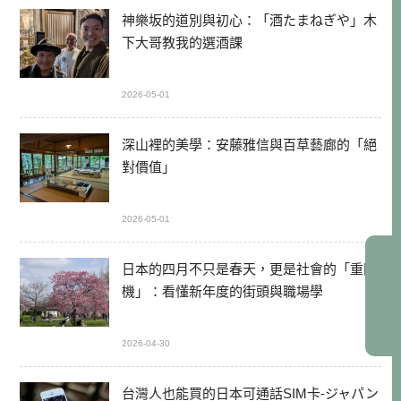
神樂坂的道別與初心：「酒たまねぎや」木
下大哥教我的選酒課
2026-05-01
深山裡的美學：安藤雅信與百草藝廊的「絕
對價值」
2026-05-01
日本的四月不只是春天，更是社會的「重開
機」：看懂新年度的街頭與職場學
2026-04-30
台灣人也能買的日本可通話SIM卡-ジャパン