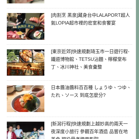
[肉割烹 黑泉]藏身台中LALAPORT超人
氣LOPIA超市裡的密室和食饗宴
[東京近郊]快速規劃琦玉市一日遊行程-
鐵道博物館、TETSU沾麵、檸檬堂布
丁、冰川神社、美食彙整
日本醬油醬料百百種 しょうゆ、つゆ、
たれ、ソース 到底怎麼分?
[新潟行程]快速規劃上越妙高的兩天一
夜深度小旅行 參觀百年酒造 品嘗在地