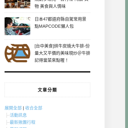
物 美食與人情味
日本47都道府縣自駕常用景
點MAPCODE懶人包
[台中美食]烘牛炭燒大牛排-份
量大又平價的美味現炒＠牛排
記得當菜來點喔！
文章分類
展開全部
|
收合全部
活動訊息
最新揪團行程