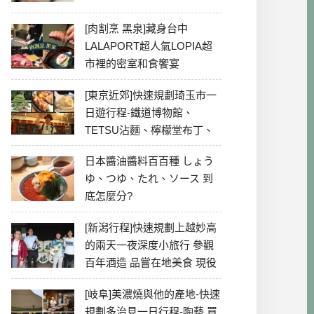
[肉割烹 黑泉]藏身台中
LALAPORT超人氣LOPIA超
市裡的密室和食饗宴
[東京近郊]快速規劃琦玉市一
日遊行程-鐵道博物館、
TETSU沾麵、檸檬堂布丁、
冰川神社、美食彙整
日本醬油醬料百百種 しょう
ゆ、つゆ、たれ、ソース 到
底怎麼分?
[新潟行程]快速規劃上越妙高
的兩天一夜深度小旅行 參觀
百年酒造 品嘗在地美食 現役
最老牌電影院
[岐阜]美濃燒與他的產地-快速
規劃多治見一日行程-陶藝 買