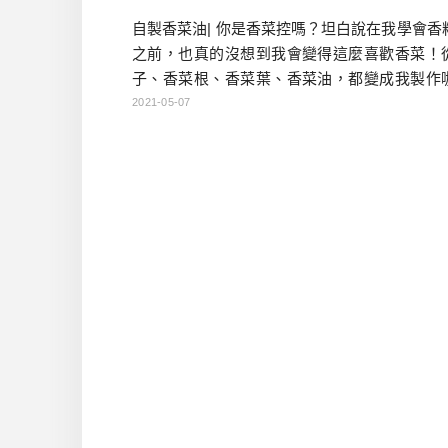
自製香菜油| 你是香菜控嗎？坦白說在我學會香
之前，也真的沒想到我會變得這麼喜歡香菜！
子、香菜根、香菜葉、香菜油，都變成我製作
重要元素。今天就來分享一款從網路上學會的
2021-05-07
食譜，今天就跟大家一起香起來！ 香菜油食材總
要食材 香菜…5~6株 橄欖油…125cc(也可使用
蒜頭…3~4瓣 辣椒…1~2根(可依想要的辣度調整
…