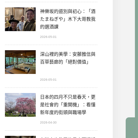
神樂坂的道別與初心：「酒
たまねぎや」木下大哥教我
的選酒課
2026-05-01
深山裡的美學：安藤雅信與
百草藝廊的「絕對價值」
2026-05-01
日本的四月不只是春天，更
是社會的「重開機」：看懂
新年度的街頭與職場學
2026-04-30