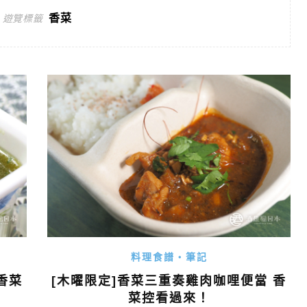
香菜
遊覽標籤
料理食譜・筆記
香菜
[木曜限定]香菜三重奏雞肉咖哩便當 香
菜控看過來！