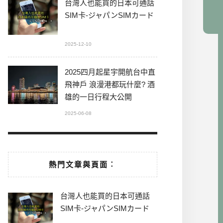
台灣人也能買的日本可通話
SIM卡-ジャパンSIMカード
2025-12-10
2025四月起星宇開航台中直
飛神戶 浪漫港都玩什麼? 酒
雄的一日行程大公開
2025-06-08
熱門文章與頁面︰
台灣人也能買的日本可通話
SIM卡-ジャパンSIMカード