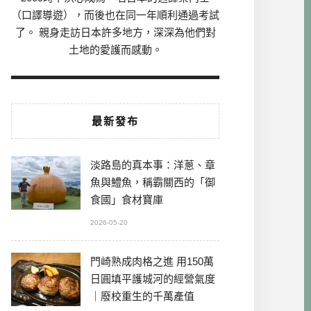
（口譯導遊），而後也在同一年順利通過考試
了。 親身走訪日本許多地方，深深為他們對
土地的愛護而感動。
最新發布
淡路島的真本事：洋蔥、章
魚與鱧魚，稱霸關西的「御
食國」食材寶庫
2026-05-20
門崎熟成肉格之進 用150萬
日圓填平護城河的經營氣度
｜廢校重生的千萬產值