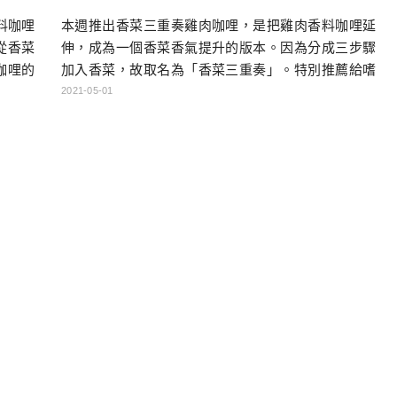
料咖哩
本週推出香菜三重奏雞肉咖哩，是把雞肉香料咖哩延
從香菜
伸，成為一個香菜香氣提升的版本。因為分成三步驟
咖哩的
加入香菜，故取名為「香菜三重奏」。特別推薦給嗜
香菜油
香菜如命的廣大香菜控朋友！ 香菜三重奏－香菜根碎
2021-05-01
覽 主
炒入咖哩醬底、加入大量香菜葉碎於完成後的咖哩
其他油)
中、淋上以香菜及大蒜爆香的香菜橄欖油 預約咖哩便
 […]
當 5/6提供: 香菜三重奏雞肉咖哩 注意：大量香菜使用
香菜根炒入咖哩醬底、起鍋加入香菜碎、淋上特製香
菜油 害怕香菜者 […]…