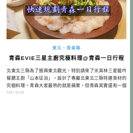
東北・青森縣
青森EVIE三星主廚究極料理@青森一日行程
北東北三縣為了振興東北觀光，特別請來了米其林三星龍吟
餐廳主廚「山本征治」，設計了專屬北東北三縣特選食材的
究極料理。青森大家最熟的就是蘋果，但青森其實還有一個
特選食材，那就是干貝（帆立貝）！…
2017-01-05