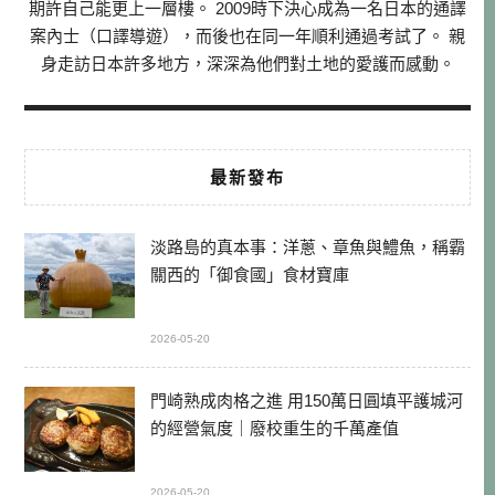
期許自己能更上一層樓。 2009時下決心成為一名日本的通譯
案內士（口譯導遊），而後也在同一年順利通過考試了。 親
身走訪日本許多地方，深深為他們對土地的愛護而感動。
最新發布
淡路島的真本事：洋蔥、章魚與鱧魚，稱霸
關西的「御食國」食材寶庫
2026-05-20
門崎熟成肉格之進 用150萬日圓填平護城河
的經營氣度｜廢校重生的千萬產值
2026-05-20