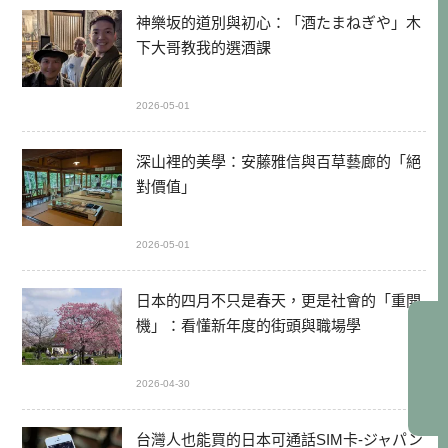
神樂坂的道別與初心：「酒たまねぎや」木
下大哥教我的選酒課
2026-05-01
深山裡的美學：安藤雅信與百草藝廊的「絕
對價值」
2026-05-01
日本的四月不只是春天，更是社會的「重開
機」：看懂新年度的街頭與職場學
2026-04-30
台灣人也能買的日本可通話SIM卡-ジャパン