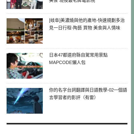
美食 現役最老牌電影院
[岐阜]美濃燒與他的產地-快速規劃多治
見一日行程-陶藝 買物 美食與人情味
日本47都道府縣自駕常用景點
MAPCODE懶人包
你的名字台詞翻譯與日語教學-02一個語
言學習者的影評（有雷）