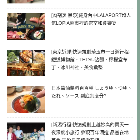
[肉割烹 黑泉]藏身台中LALAPORT超人
氣LOPIA超市裡的密室和食饗宴
[東京近郊]快速規劃琦玉市一日遊行程-
鐵道博物館、TETSU沾麵、檸檬堂布
丁、冰川神社、美食彙整
日本醬油醬料百百種 しょうゆ、つゆ、
たれ、ソース 到底怎麼分?
[新潟行程]快速規劃上越妙高的兩天一
夜深度小旅行 參觀百年酒造 品嘗在地