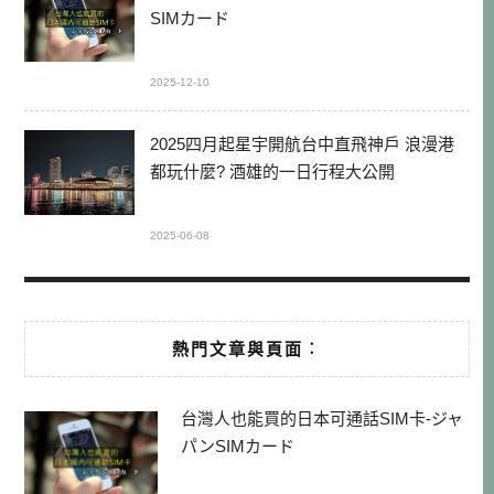
SIMカード
2025-12-10
2025四月起星宇開航台中直飛神戶 浪漫港
都玩什麼? 酒雄的一日行程大公開
2025-06-08
熱門文章與頁面︰
台灣人也能買的日本可通話SIM卡-ジャ
パンSIMカード