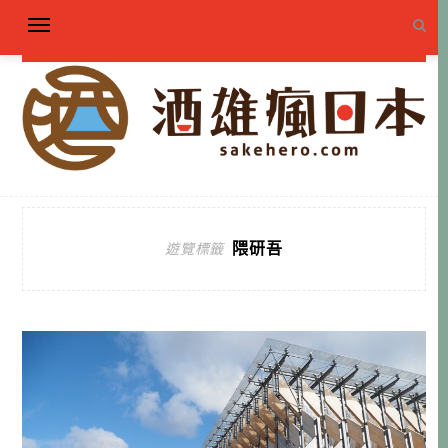
隈研吾
遊覽標籤