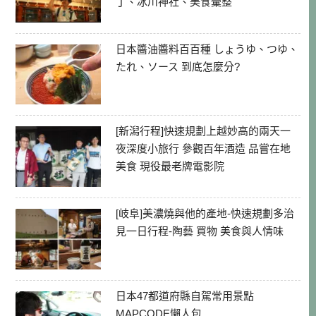
丁、冰川神社、美食彙整
日本醬油醬料百百種 しょうゆ、つゆ、
たれ、ソース 到底怎麼分?
[新潟行程]快速規劃上越妙高的兩天一
夜深度小旅行 參觀百年酒造 品嘗在地
美食 現役最老牌電影院
[岐阜]美濃燒與他的產地-快速規劃多治
見一日行程-陶藝 買物 美食與人情味
日本47都道府縣自駕常用景點
MAPCODE懶人包