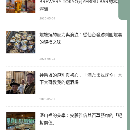
BREWERY TOKYO到YEBISU BAR的本格
體驗
2026-05-04
爐端燒的魅力與演進：從仙台發跡到圍爐裏
的純樸之味
2026-05-03
神樂坂的道別與初心：「酒たまねぎや」木
下大哥教我的選酒課
2026-05-01
深山裡的美學：安藤雅信與百草藝廊的「絕
對價值」