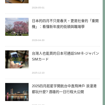
2026-05-01
日本的四月不只是春天，更是社會的「重開
機」：看懂新年度的街頭與職場學
2026-04-30
台灣人也能買的日本可通話SIM卡-ジャパン
SIMカード
2025-12-10
2025四月起星宇開航台中直飛神戶 浪漫港
都玩什麼? 酒雄的一日行程大公開