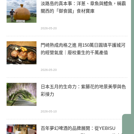
淡路島的真本事：洋蔥、章魚與鱧魚，稱霸
關西的「御食國」食材寶庫
2026-05-20
門崎熟成肉格之進 用150萬日圓填平護城河
的經營氣度｜廢校重生的千萬產值
2026-05-20
日本五月的生命力：紫藤花的地景美學與色
彩接力
2026-05-10
百年夢幻啤酒的品牌展開：從YEBISU