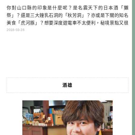
你對山口縣的印象是什麼呢？是名震天下的日本酒「獺
祭」？還是三大鐘乳石洞的「秋芳洞」？亦或是下關的知名
美食「虎河豚」？想要深度遊電車不太便利，秘境景點又很
集中的山口，可能只有自駕一途了！ 你喜歡到日本自駕嗎？
2018-03-28
只要是鐵路不太方便的區域，想要在幾天內充分利用時間遊
玩，自駕就會是最佳解決方案，一方面可以享受較少團客的
清靜，另一方面也能把行程安排得很豐富。且不需要自己拖
拉行李的輕鬆程度，早讓我對日本自駕旅 […]…
酒雄