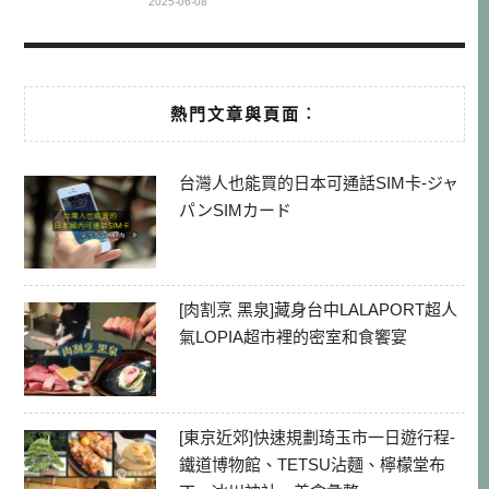
2025-06-08
熱門文章與頁面︰
台灣人也能買的日本可通話SIM卡-ジャ
パンSIMカード
[肉割烹 黑泉]藏身台中LALAPORT超人
氣LOPIA超市裡的密室和食饗宴
[東京近郊]快速規劃琦玉市一日遊行程-
鐵道博物館、TETSU沾麵、檸檬堂布