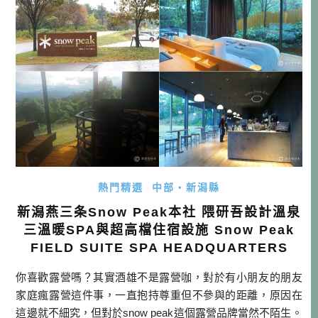
[…]…
熱門精選
中部・新潟縣
新潟燕三条Snow Peak本社 隈研吾設計溫泉
三溫暖SPA與超高檔住宿設施 Snow Peak
FIELD SUITE SPA HEADQUARTERS
你喜歡露營嗎？其實酒雄不是露營咖，對於有小朋友的朋友
家庭瘋露營這件事，一直抱持尊重但不參與的距離，原因在
這邊就不細究，但對於snow peak這個露營品牌當然不陌生。