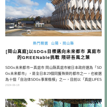
熱門精選
山陽・岡山縣
[岡山真庭]以SDGs目標邁向未來都市 真庭市
的GREENable挑戰 隈研吾風之葉
SDGs未来都市ー真庭市 岡山縣真庭市被日本政府選為「SD
Gs未来都市」，是全日本29個同獲殊榮的都市之一，也被選
為十個「自治体SDGs事業楷模」之一，目前以「真庭LIFES
TYLE(多樣性的真庭豐饒生活)」作為都市發展的目標。比起
2024-06-18
其他以物產、景點作為觀光發展重點的都市來說，SDGs主題
旅遊確實是一個亮點呢！ 來看真庭市民間企業，有採用生物
質發電，取代高汙染能源，並發展對於環境更友善的CLT(直