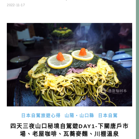
畢竟snow peak以勢如破竹之勢，短短十年已經在東京一部上
2022-11-17
市上櫃，且後來發展的服裝部門，也取代眾多我們原本熟悉
的戶外運動品牌，我身邊也有一些跟我一樣不露營的朋友，
但他們會使用snow peak的產品，或身穿snow peak品牌 […]
…
日本自駕旅遊心得
山陽・山口縣
日本自駕
四天三夜山口秘境自駕遊DAY1-下關唐戶市
場、老屋咖啡、瓦蕎麥麵、川棚溫泉