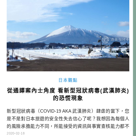
的人在領導的情形。後來 […]…
日本觀點
從通譯案內士角度 看新型冠狀病毒(武漢肺炎)
的恐慌現象
新型冠狀病毒（COVID-19 AKA 武漢肺炎）肆虐的當下，您
是不是對日本旅遊的安全性失去信心了呢？我想因為每個人
的風險承擔能力不同，所能接受的資訊與事實查核能力都不
同，再來真正相信來源也不同的情況下，很難有一個真正符
2020-02-18