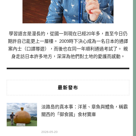
學習語言是漫長的，從國一到現在已經20年多，直至今日仍
期許自己能更上一層樓。 2009時下決心成為一名日本的通譯
案內士（口譯導遊），而後也在同一年順利通過考試了。 親
身走訪日本許多地方，深深為他們對土地的愛護而感動。
最新發布
淡路島的真本事：洋蔥、章魚與鱧魚，稱霸
關西的「御食國」食材寶庫
2026-05-20