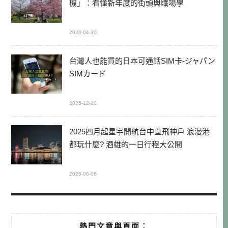
機」：看懂新年度的街頭與職場學
2026-04-30
台灣人也能買的日本可通話SIM卡-ジャパン
SIMカード
2025-12-10
2025四月起星宇開航台中直飛神戶 浪漫港
都玩什麼? 酒雄的一日行程大公開
2025-06-08
熱門文章與頁面︰