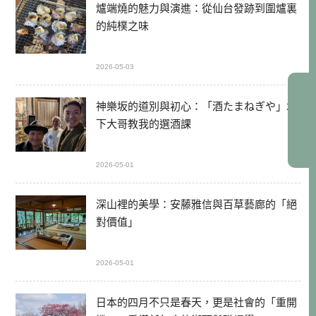
爐端燒的魅力與演進：從仙台發跡到圍爐裏
的純樸之味
2026-05-03
神樂坂的道別與初心：「酒たまねぎや」木
下大哥教我的選酒課
2026-05-01
深山裡的美學：安藤雅信與百草藝廊的「絕
對價值」
2026-05-01
日本的四月不只是春天，更是社會的「重開