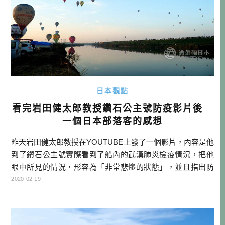
日本觀點
看完岩田健太郎教授鑽石公主號防疫影片後
一個日本部落客的感想
昨天岩田健太郎教授在YOUTUBE上發了一個影片，內容是他
到了鑽石公主號實際看到了船內的武漢肺炎檢疫情況，把他
眼中所見的情況，形容為「非常悲慘的狀態」，並且指出防
疫最基本的「紅區=危險區域」「綠區=安全區域」的區分都
2020-02-19
沒有做到的情況下，不只是乘客會有感染風險，就連前往支
援的DMAT成員，都有受到感染的風險。 而且據他的說法，
現場並無常駐一位對於傳染病熟悉的專家，等於是專家以外