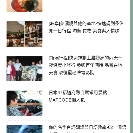
[岐阜]美濃燒與他的產地-快速規劃多治
見一日行程-陶藝 買物 美食與人情味
[新潟行程]快速規劃上越妙高的兩天一
夜深度小旅行 參觀百年酒造 品嘗在地
美食 現役最老牌電影院
日本47都道府縣自駕常用景點
MAPCODE懶人包
你的名字台詞翻譯與日語教學-02一個語