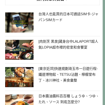
台灣人也能買的日本可通話SIM卡-ジャ
パンSIMカード
[肉割烹 黑泉]藏身台中LALAPORT超人
氣LOPIA超市裡的密室和食饗宴
[東京近郊]快速規劃琦玉市一日遊行程-
鐵道博物館、TETSU沾麵、檸檬堂布
丁、冰川神社、美食彙整
日本醬油醬料百百種 しょうゆ、つゆ、
たれ、ソース 到底怎麼分?