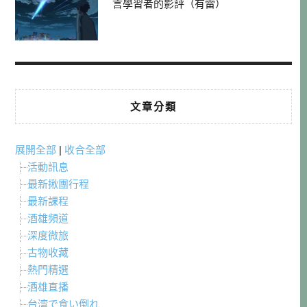
言學習者的影評（有雷）
文章分類
展開全部
|
收合全部
活動訊息
最新揪團行程
最新課程
酒雄頻道
深度微旅
古物收藏
熱門精選
酒雄直播
台湾で食い倒れ