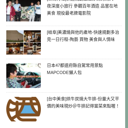
夜深度小旅行 參觀百年酒造 品嘗在地
美食 現役最老牌電影院
[岐阜]美濃燒與他的產地-快速規劃多治
見一日行程-陶藝 買物 美食與人情味
日本47都道府縣自駕常用景點
MAPCODE懶人包
[台中美食]烘牛炭燒大牛排-份量大又平
價的美味現炒＠牛排記得當菜來點喔！