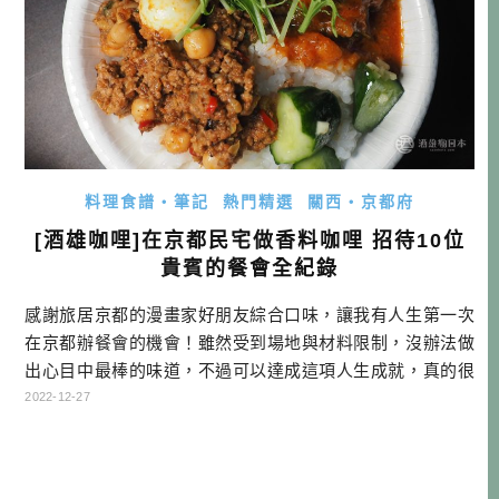
料理食譜・筆記
熱門精選
關西・京都府
[酒雄咖哩]在京都民宅做香料咖哩 招待10位
貴賓的餐會全紀錄
感謝旅居京都的漫畫家好朋友綜合口味，讓我有人生第一次
在京都辦餐會的機會！雖然受到場地與材料限制，沒辦法做
出心目中最棒的味道，不過可以達成這項人生成就，真的很
開心！ 日文的請客吃大餐叫做「ご馳走」，其實是來自物資
2022-12-27
匱乏，交通不便的時代，必須要「策馬奔馳，到處奔走」收
集食材，才有辦法請客人吃上特別的一餐。這一天，我就打
算實踐這樣的精神，在京都，我要做咖哩給大家吃啦！ 京都