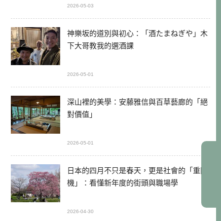
2026-05-03
神樂坂的道別與初心：「酒たまねぎや」木
下大哥教我的選酒課
2026-05-01
深山裡的美學：安藤雅信與百草藝廊的「絕
對價值」
2026-05-01
日本的四月不只是春天，更是社會的「重開
機」：看懂新年度的街頭與職場學
2026-04-30