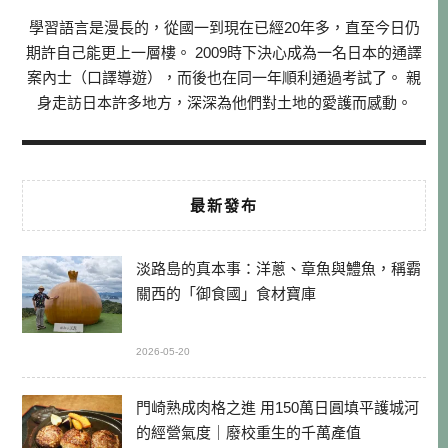
學習語言是漫長的，從國一到現在已經20年多，直至今日仍
期許自己能更上一層樓。 2009時下決心成為一名日本的通譯
案內士（口譯導遊），而後也在同一年順利通過考試了。 親
身走訪日本許多地方，深深為他們對土地的愛護而感動。
最新發布
淡路島的真本事：洋蔥、章魚與鱧魚，稱霸
關西的「御食國」食材寶庫
2026-05-20
門崎熟成肉格之進 用150萬日圓填平護城河
的經營氣度｜廢校重生的千萬產值