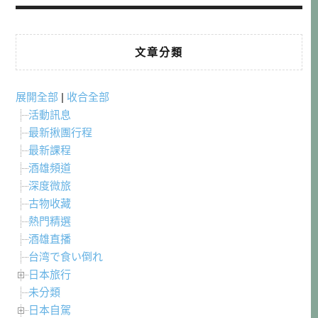
文章分類
展開全部
|
收合全部
活動訊息
最新揪團行程
最新課程
酒雄頻道
深度微旅
古物收藏
熱門精選
酒雄直播
台湾で食い倒れ
日本旅行
未分類
日本自駕