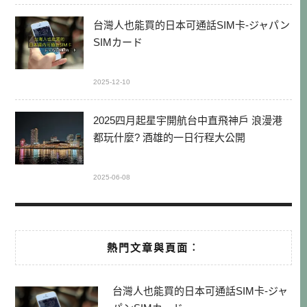
台灣人也能買的日本可通話SIM卡-ジャパン
SIMカード
2025-12-10
2025四月起星宇開航台中直飛神戶 浪漫港
都玩什麼? 酒雄的一日行程大公開
2025-06-08
熱門文章與頁面︰
台灣人也能買的日本可通話SIM卡-ジャ