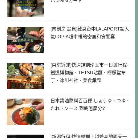
パンSIMカード
[肉割烹 黑泉]藏身台中LALAPORT超人
氣LOPIA超市裡的密室和食饗宴
[東京近郊]快速規劃琦玉市一日遊行程-
鐵道博物館、TETSU沾麵、檸檬堂布
丁、冰川神社、美食彙整
日本醬油醬料百百種 しょうゆ、つゆ、
たれ、ソース 到底怎麼分?
[新潟行程]快速規劃上越妙高的兩天一