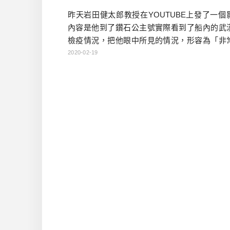
昨天岩田健太郎教授在YOUTUBE上發了一個
內容是他到了鑽石公主號實際看到了船內的武
檢疫情況，把他眼中所見的情況，形容為「非
的狀態」，並且指出防疫最基本的「紅區=危險
2020-02-19
「綠區=安全區域」的區分都沒有做到的情況下
是乘客會有感染風險，就連前往支援的DMAT
都有受到感染的風險。 而且據他的說法，現場
駐一位對於傳染病熟悉的專家，等於是專家以
在領導的情形。後來 […]…