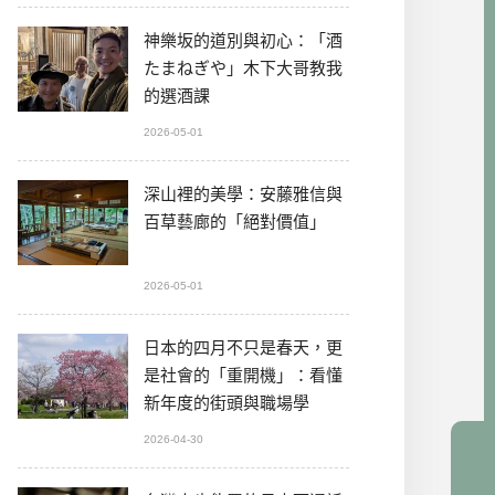
神樂坂的道別與初心：「酒
たまねぎや」木下大哥教我
的選酒課
2026-05-01
深山裡的美學：安藤雅信與
百草藝廊的「絕對價值」
2026-05-01
日本的四月不只是春天，更
是社會的「重開機」：看懂
新年度的街頭與職場學
2026-04-30