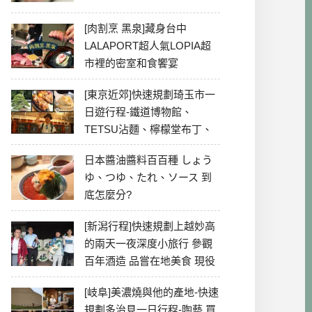
[肉割烹 黑泉]藏身台中
LALAPORT超人氣LOPIA超
市裡的密室和食饗宴
[東京近郊]快速規劃琦玉市一
日遊行程-鐵道博物館、
TETSU沾麵、檸檬堂布丁、
冰川神社、美食彙整
日本醬油醬料百百種 しょう
ゆ、つゆ、たれ、ソース 到
底怎麼分?
[新潟行程]快速規劃上越妙高
的兩天一夜深度小旅行 參觀
百年酒造 品嘗在地美食 現役
最老牌電影院
[岐阜]美濃燒與他的產地-快速
規劃多治見一日行程-陶藝 買