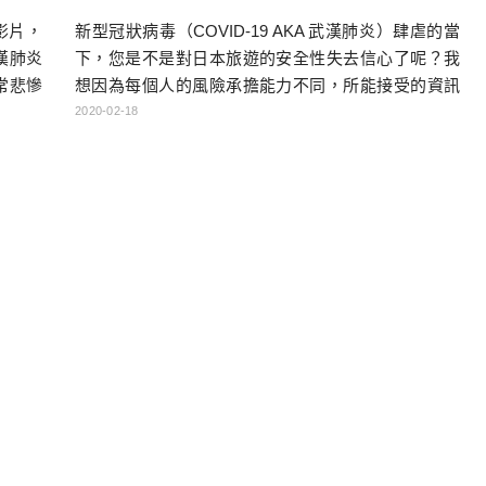
影片，
新型冠狀病毒（COVID-19 AKA 武漢肺炎）肆虐的當
漢肺炎
下，您是不是對日本旅遊的安全性失去信心了呢？我
常悲慘
想因為每個人的風險承擔能力不同，所能接受的資訊
區域」
與事實查核能力都不同，再來真正相信來源也不同的
2020-02-18
，不只
情況下，很難有一個真正符合大家期待的標準，因此
成員，
我也不能斬釘截鐵地，支持或反對大家在這時期前往
並無常
日本旅行。 如同我在前一篇文章「新型冠狀病毒(武漢
外的人
肺炎)日本感染地圖-News Digest APP提供即時更 […]
…