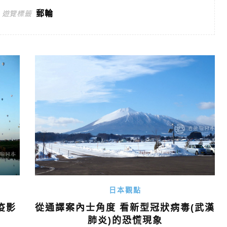
郵輪
遊覽標籤
日本觀點
疫影
從通譯案內士角度 看新型冠狀病毒(武漢
肺炎)的恐慌現象