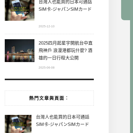
台灣人也能買的日本可通話
SIM卡-ジャパンSIMカード
2025-12-10
2025四月起星宇開航台中直
飛神戶 浪漫港都玩什麼? 酒
雄的一日行程大公開
2025-06-08
熱門文章與頁面︰
台灣人也能買的日本可通話
SIM卡-ジャパンSIMカード