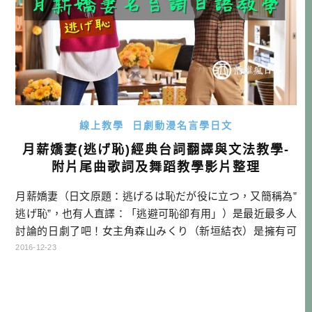
線上教學
日劇動漫名言學日文
月薪嬌妻(逃げ恥)經典台詞翻譯與文法教學-
附片尾曲歌詞及舞蹈教學影片整理
月薪嬌妻（日文原題：逃げるは恥だが役に立つ，又簡稱為”
逃げ恥”，也有人直譯：「逃避可恥卻有用」）是最近最多人
討論的日劇了吧！女主角森山みくり（新垣結衣）是擁有可
愛的外表，內心卻很會分析，一切是以合理主義行事，也就
2016-12-23
是一個內外差距很大的女孩。而男主角津崎平匡（星野源）
則是一個系統工程師，個性也就很工程師，凡事現實主義，
喜歡保持不讓別人看透心裡想法的冷靜形象。 兩個對結婚都