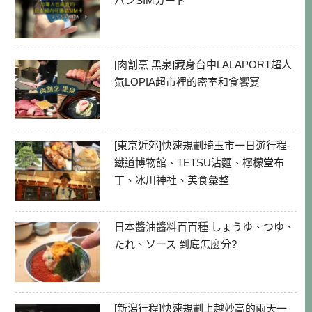
パンSIMカード
[肉割烹 黑泉]藏身台中LALAPORT超人
氣LOPIA超市裡的密室和食饗宴
[東京近郊]快速規劃琦玉市一日遊行程-
鐵道博物館、TETSU沾麵、檸檬堂布
丁、冰川神社、美食彙整
日本醬油醬料百百種 しょうゆ、つゆ、
たれ、ソース 到底怎麼分?
[新潟行程]快速規劃上越妙高的兩天一