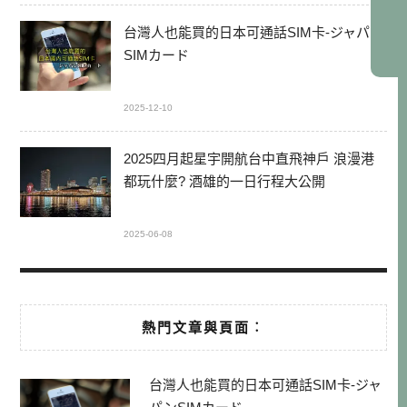
台灣人也能買的日本可通話SIM卡-ジャパン
SIMカード
2025-12-10
2025四月起星宇開航台中直飛神戶 浪漫港
都玩什麼? 酒雄的一日行程大公開
2025-06-08
熱門文章與頁面︰
台灣人也能買的日本可通話SIM卡-ジャ