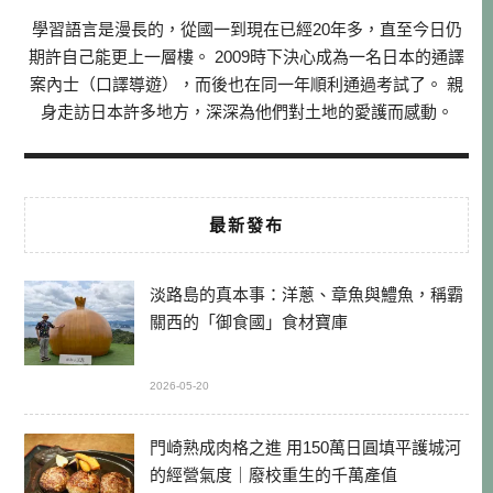
學習語言是漫長的，從國一到現在已經20年多，直至今日仍
期許自己能更上一層樓。 2009時下決心成為一名日本的通譯
案內士（口譯導遊），而後也在同一年順利通過考試了。 親
身走訪日本許多地方，深深為他們對土地的愛護而感動。
最新發布
淡路島的真本事：洋蔥、章魚與鱧魚，稱霸
關西的「御食國」食材寶庫
2026-05-20
門崎熟成肉格之進 用150萬日圓填平護城河
的經營氣度｜廢校重生的千萬產值