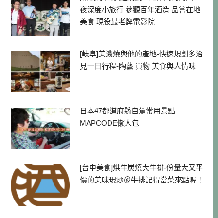
夜深度小旅行 參觀百年酒造 品嘗在地
美食 現役最老牌電影院
[岐阜]美濃燒與他的產地-快速規劃多治
見一日行程-陶藝 買物 美食與人情味
日本47都道府縣自駕常用景點
MAPCODE懶人包
[台中美食]烘牛炭燒大牛排-份量大又平
價的美味現炒＠牛排記得當菜來點喔！