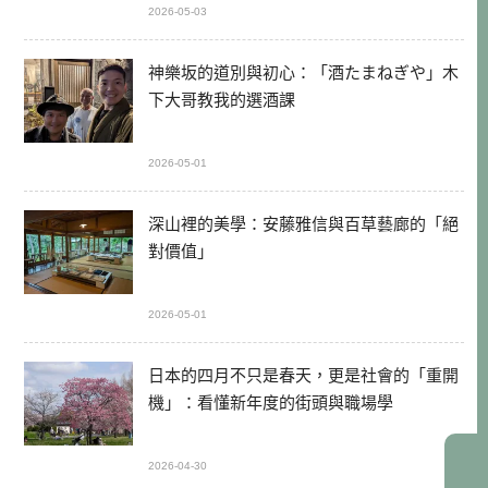
2026-05-03
神樂坂的道別與初心：「酒たまねぎや」木
下大哥教我的選酒課
2026-05-01
深山裡的美學：安藤雅信與百草藝廊的「絕
對價值」
2026-05-01
日本的四月不只是春天，更是社會的「重開
機」：看懂新年度的街頭與職場學
2026-04-30