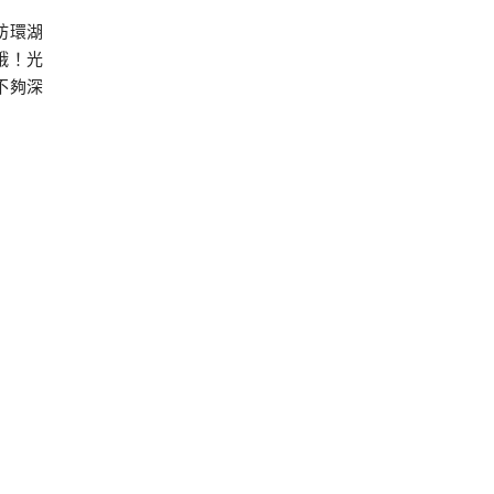
妨環湖
哦！光
不夠深
跑去乳
憶的潟
→田沢
ル山麓
的田澤