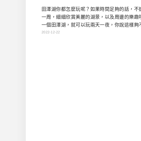
田澤湖你都怎麼玩呢？如果時間足夠的話，不
一周，細細欣賞美麗的湖景，以及周邊的樂趣
一個田澤湖，就可以玩兩天一夜，你說這樣夠
度呢？ 田澤湖行程 D1（前面可接角館or中間可
2022-12-22
頭溫泉鄉泡湯）→田澤湖辰子像(たつこ像)→回
分校(思い出の潟分校)→山のはちみつ屋(午餐) 
湖湖畔の杜ビール→御座石神社→プラザホテ
荘→住宿 D2 →前往下一個目的地 辰子像 快樂
湖 […]…