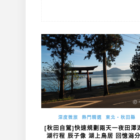
深度微旅
熱門精選
東北・秋田縣
[秋田自駕]快速規劃兩天一夜田澤
湖行程 辰子像 湖上鳥居 回憶潟