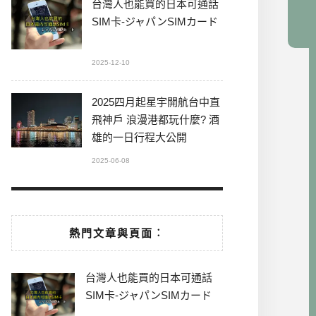
台灣人也能買的日本可通話
SIM卡-ジャパンSIMカード
2025-12-10
2025四月起星宇開航台中直
飛神戶 浪漫港都玩什麼? 酒
雄的一日行程大公開
2025-06-08
熱門文章與頁面︰
台灣人也能買的日本可通話
SIM卡-ジャパンSIMカード