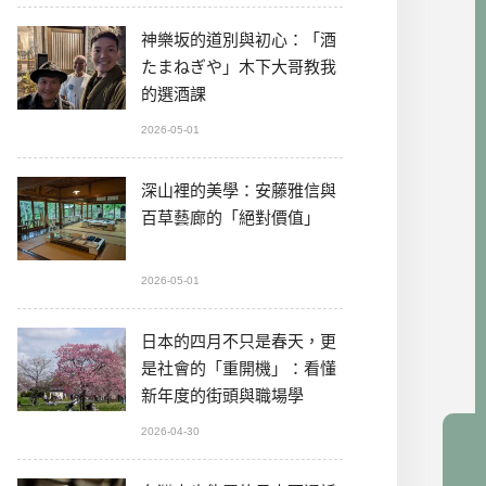
神樂坂的道別與初心：「酒
たまねぎや」木下大哥教我
的選酒課
2026-05-01
深山裡的美學：安藤雅信與
百草藝廊的「絕對價值」
2026-05-01
日本的四月不只是春天，更
是社會的「重開機」：看懂
新年度的街頭與職場學
2026-04-30