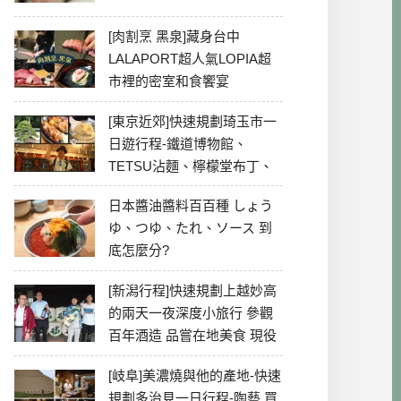
[肉割烹 黑泉]藏身台中
LALAPORT超人氣LOPIA超
市裡的密室和食饗宴
[東京近郊]快速規劃琦玉市一
日遊行程-鐵道博物館、
TETSU沾麵、檸檬堂布丁、
冰川神社、美食彙整
日本醬油醬料百百種 しょう
ゆ、つゆ、たれ、ソース 到
底怎麼分?
[新潟行程]快速規劃上越妙高
的兩天一夜深度小旅行 參觀
百年酒造 品嘗在地美食 現役
最老牌電影院
[岐阜]美濃燒與他的產地-快速
規劃多治見一日行程-陶藝 買