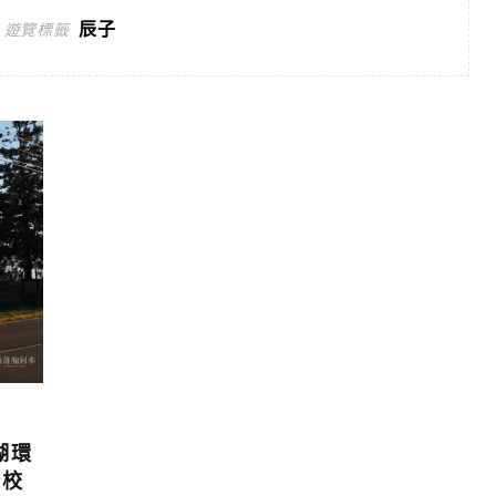
辰子
遊覽標籤
湖環
分校