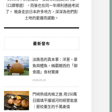
（口譯導遊），而後也在同一年順利通過考試
了。 親身走訪日本許多地方，深深為他們對
土地的愛護而感動。
最新發布
淡路島的真本事：洋蔥、章
魚與鱧魚，稱霸關西的「御
食國」食材寶庫
2026-05-20
門崎熟成肉格之進 用150萬
日圓填平護城河的經營氣度
｜廢校重生的千萬產值