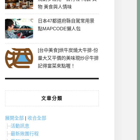
物 美食與人情味
日本47都道府縣自駕常用景
點MAPCODE懶人包
[台中美食]烘牛炭燒大牛排-份
量大又平價的美味現炒＠牛排
記得當菜來點喔！
文章分類
展開全部
|
收合全部
活動訊息
最新揪團行程