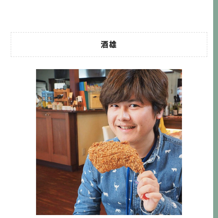
有一點鹹味，然後麻糬 […]…
酒雄