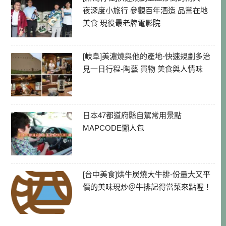
夜深度小旅行 參觀百年酒造 品嘗在地
美食 現役最老牌電影院
[岐阜]美濃燒與他的產地-快速規劃多治
見一日行程-陶藝 買物 美食與人情味
日本47都道府縣自駕常用景點
MAPCODE懶人包
[台中美食]烘牛炭燒大牛排-份量大又平
價的美味現炒＠牛排記得當菜來點喔！