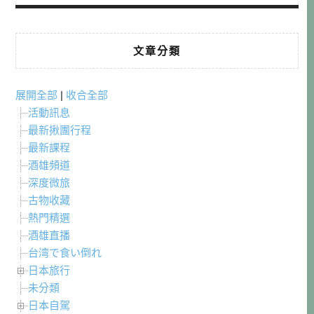
文章分類
展開全部
|
收合全部
活動訊息
最新揪團行程
最新課程
酒雄頻道
深度微旅
古物收藏
熱門精選
酒雄直播
台湾で食い倒れ
日本旅行
未分類
日本自駕