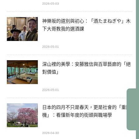
2026-05-03
神樂坂的道別與初心：「酒たまねぎや」木
下大哥教我的選酒課
2026-05-01
深山裡的美學：安藤雅信與百草藝廊的「絕
對價值」
2026-05-01
日本的四月不只是春天，更是社會的「重開
機」：看懂新年度的街頭與職場學
2026-04-30