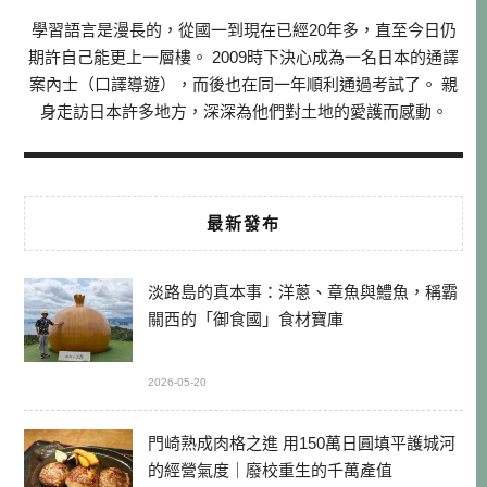
學習語言是漫長的，從國一到現在已經20年多，直至今日仍
期許自己能更上一層樓。 2009時下決心成為一名日本的通譯
案內士（口譯導遊），而後也在同一年順利通過考試了。 親
身走訪日本許多地方，深深為他們對土地的愛護而感動。
最新發布
淡路島的真本事：洋蔥、章魚與鱧魚，稱霸
關西的「御食國」食材寶庫
2026-05-20
門崎熟成肉格之進 用150萬日圓填平護城河
的經營氣度｜廢校重生的千萬產值