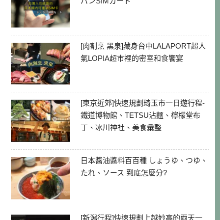
パンSIMカード
[肉割烹 黑泉]藏身台中LALAPORT超人
氣LOPIA超市裡的密室和食饗宴
[東京近郊]快速規劃琦玉市一日遊行程-
鐵道博物館、TETSU沾麵、檸檬堂布
丁、冰川神社、美食彙整
日本醬油醬料百百種 しょうゆ、つゆ、
たれ、ソース 到底怎麼分?
[新潟行程]快速規劃上越妙高的兩天一