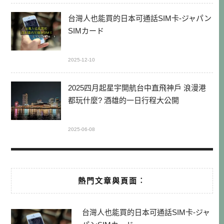
台灣人也能買的日本可通話SIM卡-ジャパン
SIMカード
2025-12-10
2025四月起星宇開航台中直飛神戶 浪漫港
都玩什麼? 酒雄的一日行程大公開
2025-06-08
熱門文章與頁面︰
台灣人也能買的日本可通話SIM卡-ジャ