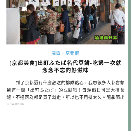
關西・京都府
[京都美食]出町ふたば名代豆餅-吃過一次就
念念不忘的好滋味
到了京都還有什麼必吃的排隊點心，我想很多人都會想
到這一間「出町ふたば」的豆餅吧！每逢假日可是大排長
龍，不過因為都是買了就走，所以也不用排太久。隨季節出
的甜點也會有所不同，會使用當季食材來製作，如果是甜食
2014-02-06
控的話，每次來都能吃到不同的點心，是不是很開心呢？
當然最有名的還是他們的「豆餅」，是用一種紅褐色的甜
豌豆，煮熟之後就會變成黑色的。這種紅豌豆用鹽水煮，帶