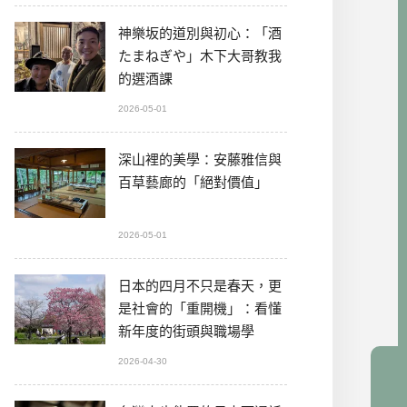
神樂坂的道別與初心：「酒
たまねぎや」木下大哥教我
的選酒課
2026-05-01
深山裡的美學：安藤雅信與
百草藝廊的「絕對價值」
2026-05-01
日本的四月不只是春天，更
是社會的「重開機」：看懂
新年度的街頭與職場學
2026-04-30