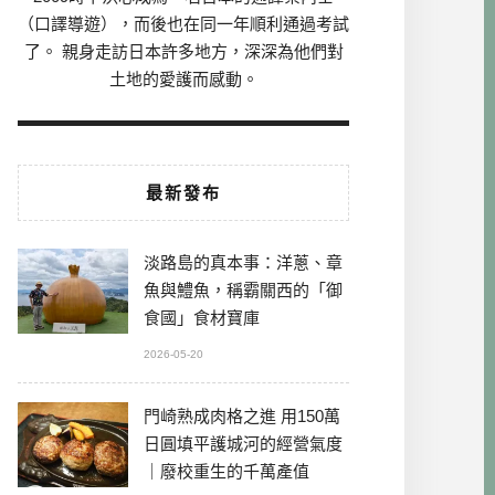
（口譯導遊），而後也在同一年順利通過考試
了。 親身走訪日本許多地方，深深為他們對
土地的愛護而感動。
最新發布
淡路島的真本事：洋蔥、章
魚與鱧魚，稱霸關西的「御
食國」食材寶庫
2026-05-20
門崎熟成肉格之進 用150萬
日圓填平護城河的經營氣度
｜廢校重生的千萬產值