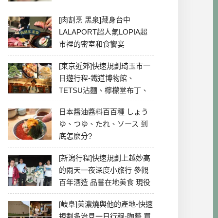
[肉割烹 黑泉]藏身台中
LALAPORT超人氣LOPIA超
市裡的密室和食饗宴
[東京近郊]快速規劃琦玉市一
日遊行程-鐵道博物館、
TETSU沾麵、檸檬堂布丁、
冰川神社、美食彙整
日本醬油醬料百百種 しょう
ゆ、つゆ、たれ、ソース 到
底怎麼分?
[新潟行程]快速規劃上越妙高
的兩天一夜深度小旅行 參觀
百年酒造 品嘗在地美食 現役
最老牌電影院
[岐阜]美濃燒與他的產地-快速
規劃多治見一日行程-陶藝 買