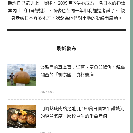
期許自己能更上一層樓。 2009時下決心成為一名日本的通譯
案內士（口譯導遊），而後也在同一年順利通過考試了。 親
身走訪日本許多地方，深深為他們對土地的愛護而感動。
最新發布
淡路島的真本事：洋蔥、章魚與鱧魚，稱霸
關西的「御食國」食材寶庫
2026-05-20
門崎熟成肉格之進 用150萬日圓填平護城河
的經營氣度｜廢校重生的千萬產值