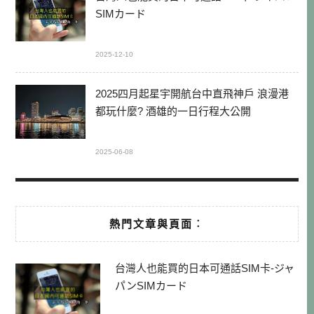
SIMカード
2025-12-10
2025四月起星宇開航台中直飛神戶 浪漫港
都玩什麼? 酒雄的一日行程大公開
2025-06-08
熱門文章與頁面︰
台灣人也能買的日本可通話SIM卡-ジャ
パンSIMカード