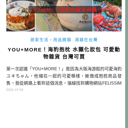
居家生活・用品開箱
酒雄在台灣
YOU+MORE！海豹抱枕 水獺化妝包 可愛動
物雜貨 台灣可買
第一次認識「YOU+MORE！」是因為大阪海游館的可愛海豹
ユキちゃん，他縮在一起的可愛模樣，被做成抱枕商品發
售，我從網路上看到這個消息，循線找到購物網站FELISSIM
O，算是的「YOU+MORE！」品牌的母體購物網站。 本來
2022-07-08
只是想說看看價格，反正不一定可以買，不料FELISSIMO竟
然有發送台灣地區(!)，下個瞬間就意圖性手滑。幾天後抱枕
到手，抱起來軟綿綿、觸感極佳，栩栩如生的小細節，讓我
們愛 […]…