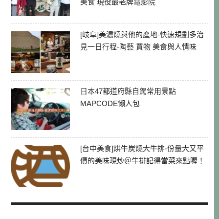
美食 現役最老牌電影院
[岐阜]美濃燒與他的產地-快速規劃多治
見一日行程-陶藝 買物 美食與人情味
日本47都道府縣自駕常用景點
MAPCODE懶人包
[台中美食]烘牛炭燒大牛排-份量大又平
價的美味現炒＠牛排記得當菜來點喔！