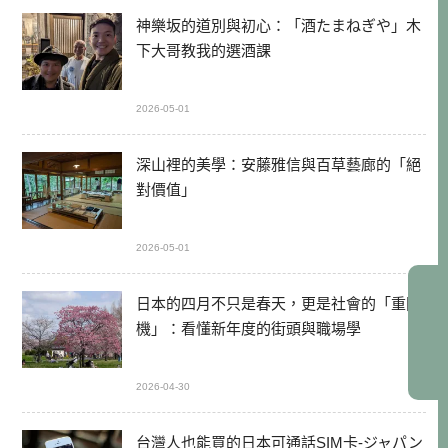
神樂坂的道別與初心：「酒たまねぎや」木
下大哥教我的選酒課
2026-05-01
深山裡的美學：安藤雅信與百草藝廊的「絕
對價值」
2026-05-01
日本的四月不只是春天，更是社會的「重開
機」：看懂新年度的街頭與職場學
2026-04-30
台灣人也能買的日本可通話SIM卡-ジャパン