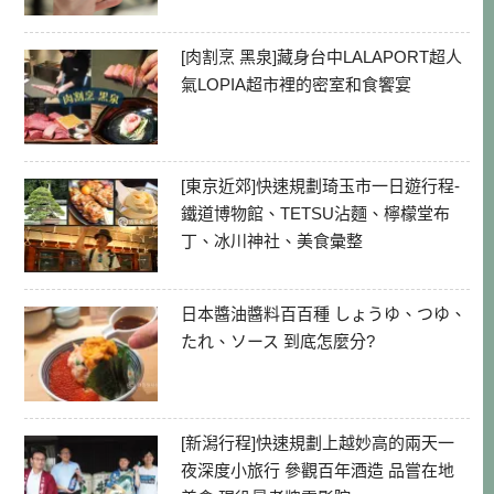
[肉割烹 黑泉]藏身台中LALAPORT超人
氣LOPIA超市裡的密室和食饗宴
[東京近郊]快速規劃琦玉市一日遊行程-
鐵道博物館、TETSU沾麵、檸檬堂布
丁、冰川神社、美食彙整
日本醬油醬料百百種 しょうゆ、つゆ、
たれ、ソース 到底怎麼分?
[新潟行程]快速規劃上越妙高的兩天一
夜深度小旅行 參觀百年酒造 品嘗在地