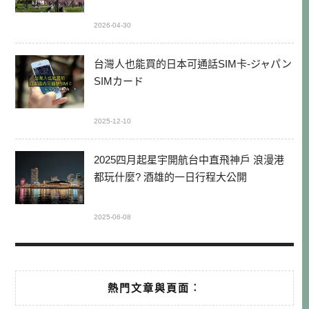
2026-04-30
台灣人也能買的日本可通話SIM卡-ジャパン
SIMカード
2025-12-10
2025四月起星宇開航台中直飛神戶 浪漫港
都玩什麼? 酒雄的一日行程大公開
2025-06-08
熱門文章與頁面︰