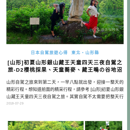
日本自駕旅遊心得
東北・山形縣
[山形]初夏山形銀山藏王天童四天三夜自駕之
旅-D2櫻桃採果、天童蕎麥、藏王鴫の谷地沼
山形自駕之旅來到第二天，一早八點就出發，迎接一整天的
精彩行程。想知道前面的精采行程，請參考 [山形]初夏山形銀
山藏王天童四天三夜自駕之旅。其實自駕不太需要把整天行
程塞滿滿，因為旅行中的緣分，自然就會引導我們去最美的
2018-07-29
地方！ 仙台班機資訊 這次行程使用長榮班機 ，長榮目前每週
飛四天，飛行時間可能變動，請參閱官網時刻表 去程: BR11
8 台北→仙台 10:05~14:35 (每週三、六) BR1 […]…