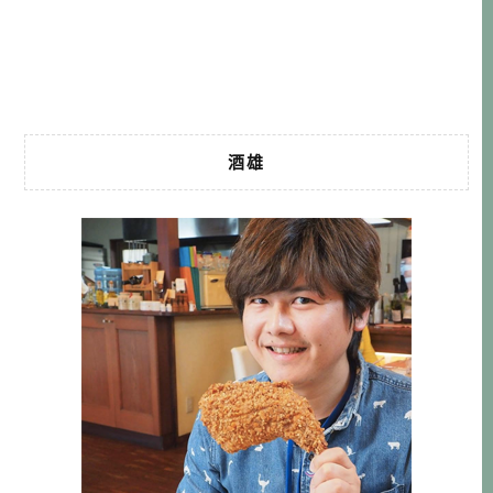
的花費，也是很吸引人的。如果你也跟我一樣，厭倦城市的
喧囂，想要找一個與塵世隔絕的靜謐角落，那這趟山形銀山
藏王悠閒自駕行程，就很適合你哦！ […]…
酒雄