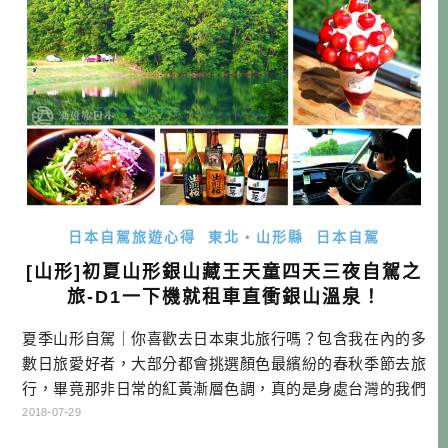
日本自駕旅遊心得
東北・山形縣
日本自駕
[山形]初夏山形銀山藏王天童四天三夜自駕之
旅-D1一下機就租車直衝銀山溫泉！
夏季山形自駕｜你喜歡去日本東北旅行嗎？包含我在內的多
數日旅愛好者，大部分都會挑選顏色最繽紛的春秋季節去旅
行，畢竟那非日常的紅黃漸層色調，真的是身處台灣的我們
所難以見識到的美麗。 然而在綠意盎然的夏季，可以享受鮮
2018-07-29
豔至極的綠色風光，以及非常悠閒的旅行節奏，以及更節省