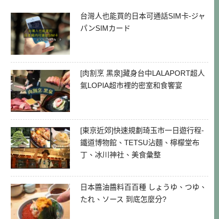
台灣人也能買的日本可通話SIM卡-ジャ
パンSIMカード
[肉割烹 黑泉]藏身台中LALAPORT超人
氣LOPIA超市裡的密室和食饗宴
[東京近郊]快速規劃琦玉市一日遊行程-
鐵道博物館、TETSU沾麵、檸檬堂布
丁、冰川神社、美食彙整
日本醬油醬料百百種 しょうゆ、つゆ、
たれ、ソース 到底怎麼分?