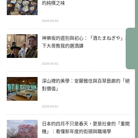
的純樸之味
2026-05-03
神樂坂的道別與初心：「酒たまねぎや」木
下大哥教我的選酒課
2026-05-01
深山裡的美學：安藤雅信與百草藝廊的「絕
對價值」
2026-05-01
日本的四月不只是春天，更是社會的「重開
機」：看懂新年度的街頭與職場學