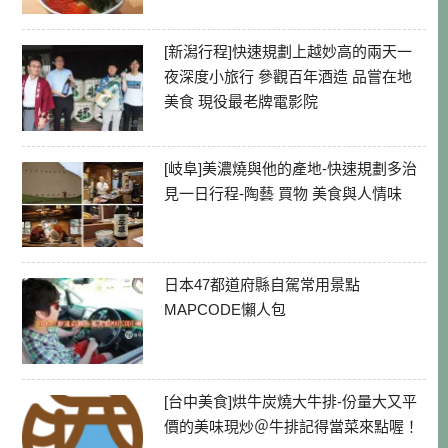
[新潟行程]快速規劃上越妙高的兩天一
夜深度小旅行 參觀百年酒造 品嘗在地
美食 現役最老牌電影院
[岐阜]美濃燒與他的產地-快速規劃多治
見一日行程-陶藝 買物 美食與人情味
日本47都道府縣自駕常用景點
MAPCODE懶人包
[台中美食]烘牛炭燒大牛排-份量大又平
價的美味現炒＠牛排記得當菜來點喔！