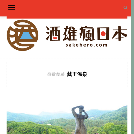
藏王溫泉
遊覽標籤