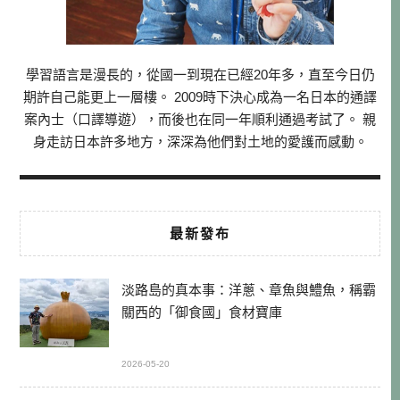
學習語言是漫長的，從國一到現在已經20年多，直至今日仍
期許自己能更上一層樓。 2009時下決心成為一名日本的通譯
案內士（口譯導遊），而後也在同一年順利通過考試了。 親
身走訪日本許多地方，深深為他們對土地的愛護而感動。
最新發布
淡路島的真本事：洋蔥、章魚與鱧魚，稱霸
關西的「御食國」食材寶庫
2026-05-20