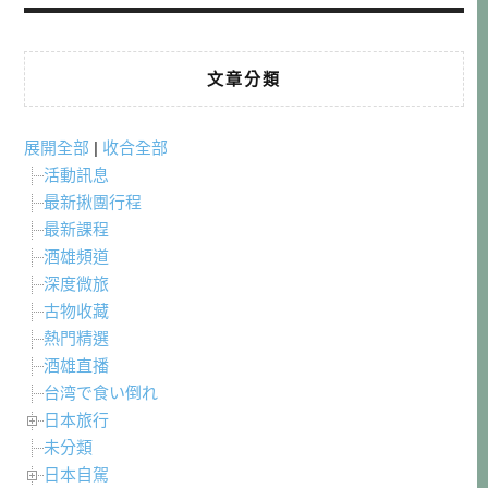
文章分類
展開全部
|
收合全部
活動訊息
最新揪團行程
最新課程
酒雄頻道
深度微旅
古物收藏
熱門精選
酒雄直播
台湾で食い倒れ
日本旅行
未分類
日本自駕