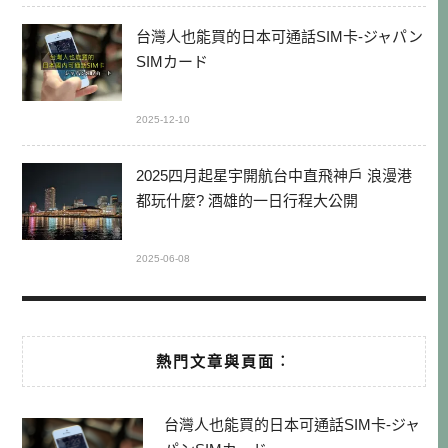
台灣人也能買的日本可通話SIM卡-ジャパン
SIMカード
2025-12-10
2025四月起星宇開航台中直飛神戶 浪漫港
都玩什麼? 酒雄的一日行程大公開
2025-06-08
熱門文章與頁面︰
台灣人也能買的日本可通話SIM卡-ジャ