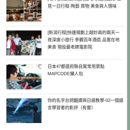
見一日行程-陶藝 買物 美食與人情味
[新潟行程]快速規劃上越妙高的兩天一
夜深度小旅行 參觀百年酒造 品嘗在地
美食 現役最老牌電影院
日本47都道府縣自駕常用景點
MAPCODE懶人包
你的名字台詞翻譯與日語教學-02一個語
言學習者的影評（有雷）