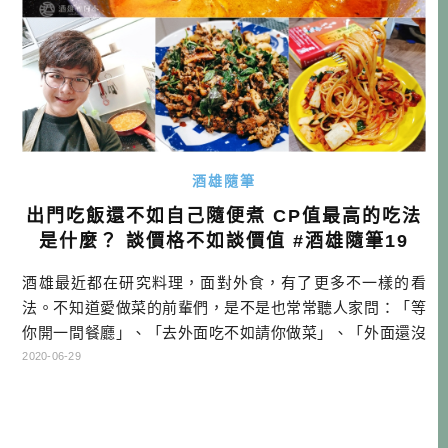
酒雄隨筆
出門吃飯還不如自己隨便煮 CP值最高的吃法
是什麼？ 談價格不如談價值 #酒雄隨筆19
酒雄最近都在研究料理，面對外食，有了更多不一樣的看
法。不知道愛做菜的前輩們，是不是也常常聽人家問：「等
你開一間餐廳」、「去外面吃不如請你做菜」、「外面還沒
家裡的好吃」等等，當然這些可能都是恭維，不過倒是讓我
2020-06-29
好好思考了一下。 花錢出去吃飯，買的不只是食材跟手藝，
還有店的裝潢、氛圍（光線、聲音、氣味都算）、新知識、
啟發、席間歡談、跟老闆的緣分、甚至跟鄰桌客人的緣分。