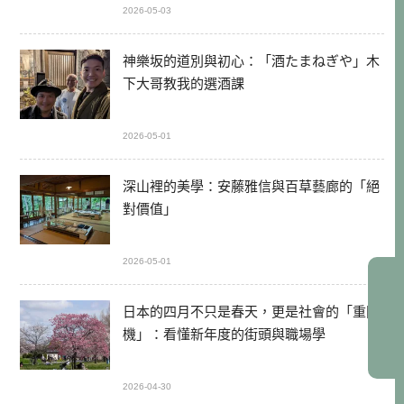
2026-05-03
神樂坂的道別與初心：「酒たまねぎや」木
下大哥教我的選酒課
2026-05-01
深山裡的美學：安藤雅信與百草藝廊的「絕
對價值」
2026-05-01
日本的四月不只是春天，更是社會的「重開
機」：看懂新年度的街頭與職場學
2026-04-30