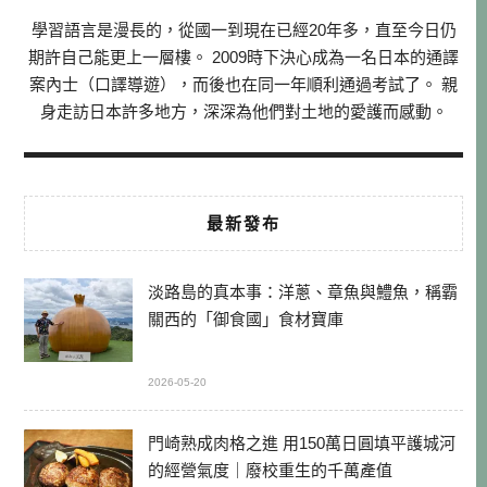
學習語言是漫長的，從國一到現在已經20年多，直至今日仍
期許自己能更上一層樓。 2009時下決心成為一名日本的通譯
案內士（口譯導遊），而後也在同一年順利通過考試了。 親
身走訪日本許多地方，深深為他們對土地的愛護而感動。
最新發布
淡路島的真本事：洋蔥、章魚與鱧魚，稱霸
關西的「御食國」食材寶庫
2026-05-20
門崎熟成肉格之進 用150萬日圓填平護城河
的經營氣度｜廢校重生的千萬產值