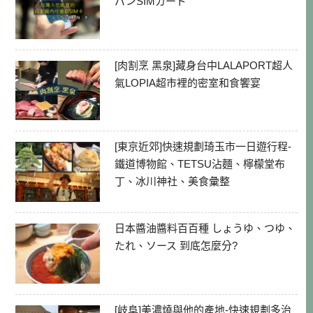
パンSIMカード
[肉割烹 黑泉]藏身台中LALAPORT超人
氣LOPIA超市裡的密室和食饗宴
[東京近郊]快速規劃琦玉市一日遊行程-
鐵道博物館、TETSU沾麵、檸檬堂布
丁、冰川神社、美食彙整
日本醬油醬料百百種 しょうゆ、つゆ、
たれ、ソース 到底怎麼分?
[岐阜]美濃燒與他的產地-快速規劃多治