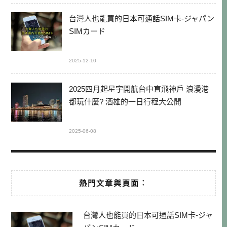
台灣人也能買的日本可通話SIM卡-ジャパン
SIMカード
2025-12-10
2025四月起星宇開航台中直飛神戶 浪漫港
都玩什麼? 酒雄的一日行程大公開
2025-06-08
熱門文章與頁面︰
台灣人也能買的日本可通話SIM卡-ジャ