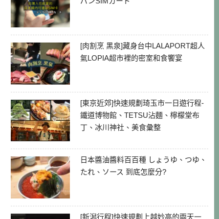
パンSIMカード
[肉割烹 黑泉]藏身台中LALAPORT超人
氣LOPIA超市裡的密室和食饗宴
[東京近郊]快速規劃琦玉市一日遊行程-
鐵道博物館、TETSU沾麵、檸檬堂布
丁、冰川神社、美食彙整
日本醬油醬料百百種 しょうゆ、つゆ、
たれ、ソース 到底怎麼分?
[新潟行程]快速規劃上越妙高的兩天一