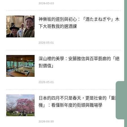
2026-05-03
神樂坂的道別與初心：「酒たまねぎや」木
下大哥教我的選酒課
2026-05-01
深山裡的美學：安藤雅信與百草藝廊的「絕
對價值」
2026-05-01
日本的四月不只是春天，更是社會的「重開
機」：看懂新年度的街頭與職場學
2026-04-30