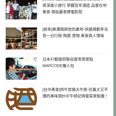
夜深度小旅行 參觀百年酒造 品嘗在地
美食 現役最老牌電影院
[岐阜]美濃燒與他的產地-快速規劃多治
見一日行程-陶藝 買物 美食與人情味
日本47都道府縣自駕常用景點
MAPCODE懶人包
[台中美食]烘牛炭燒大牛排-份量大又平
價的美味現炒＠牛排記得當菜來點喔！