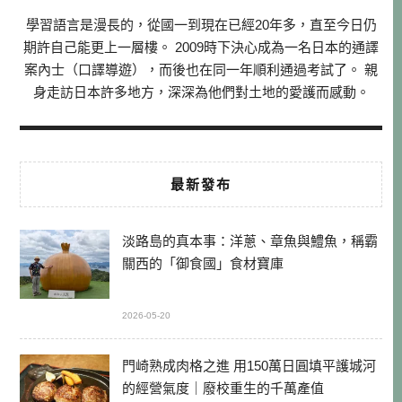
學習語言是漫長的，從國一到現在已經20年多，直至今日仍
期許自己能更上一層樓。 2009時下決心成為一名日本的通譯
案內士（口譯導遊），而後也在同一年順利通過考試了。 親
身走訪日本許多地方，深深為他們對土地的愛護而感動。
最新發布
淡路島的真本事：洋蔥、章魚與鱧魚，稱霸
關西的「御食國」食材寶庫
2026-05-20
門崎熟成肉格之進 用150萬日圓填平護城河
的經營氣度｜廢校重生的千萬產值