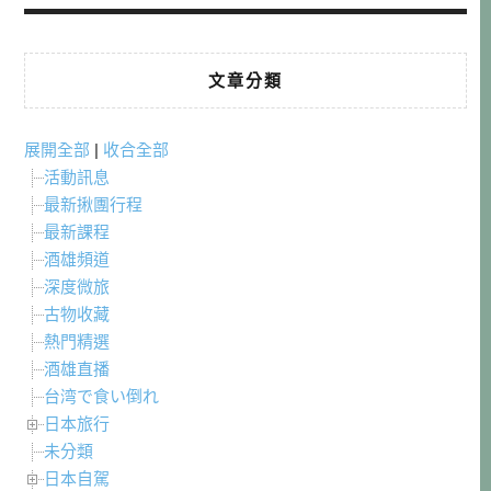
文章分類
展開全部
|
收合全部
活動訊息
最新揪團行程
最新課程
酒雄頻道
深度微旅
古物收藏
熱門精選
酒雄直播
台湾で食い倒れ
日本旅行
未分類
日本自駕