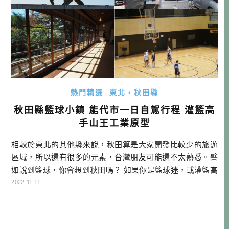
熱門精選
東北・秋田縣
秋田縣籃球小鎮 能代市一日自駕行程 灌籃高
手山王工業原型
相較於東北的其他縣來說，秋田算是大家開發比較少的旅遊
區域，所以還有很多的元素，台灣朋友可能還不太熟悉。譬
如說到籃球，你會想到秋田嗎？ 如果你是籃球迷，或灌籃高
手粉絲，鎌倉高校前的平交道應該已經去過了吧？不知道你
2022-11-11
有沒有遇到晴子？ 今天酒雄要跟大家分享的，是鮮為人知的
進階版行程，那就是灌籃高手漫畫最後的勁敵-山王工業原型
的學校籃球部，也帶大家了解以籃球為主打的「能代市」。