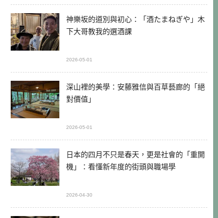
神樂坂的道別與初心：「酒たまねぎや」木
下大哥教我的選酒課
2026-05-01
深山裡的美學：安藤雅信與百草藝廊的「絕
對價值」
2026-05-01
日本的四月不只是春天，更是社會的「重開
機」：看懂新年度的街頭與職場學
2026-04-30