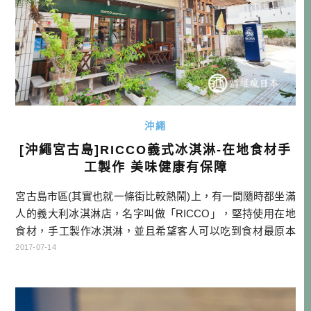
沖繩
[沖繩宮古島]RICCO義式冰淇淋-在地食材手
工製作 美味健康有保障
宮古島市區(其實也就一條街比較熱鬧)上，有一間隨時都坐滿
人的義大利冰淇淋店，名字叫做「RICCO」，堅持使用在地
食材，手工製作冰淇淋，並且希望客人可以吃到食材最原本
的美味。這樣的店真的很難得，既然天氣這麼熱，也不想吃
2017-07-14
便利商店的加工冰淇淋，當然就要來造訪一下RICCO囉！ RI
CCO資訊 店名: RICCO 官網 電話: 0980-73-8513 地址: 沖縄
県宮古島市平良字下里550 營業時 […]…