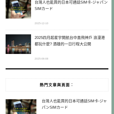
台灣人也能買的日本可通話SIM卡-ジャパン
SIMカード
2025-12-10
2025四月起星宇開航台中直飛神戶 浪漫港
都玩什麼? 酒雄的一日行程大公開
2025-06-08
熱門文章與頁面︰
台灣人也能買的日本可通話SIM卡-ジャ
パンSIMカード