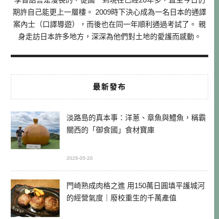
期許自己能更上一層樓。 2009時下決心成為一名日本的通譯
案內士（口譯導遊），而後也在同一年順利通過考試了。 親
身走訪日本許多地方，深深為他們對土地的愛護而感動。
最新發布
淡路島的真本事：洋蔥、章魚與鱧魚，稱霸
關西的「御食國」食材寶庫
2026-05-20
門崎熟成肉格之進 用150萬日圓填平護城河
的經營氣度｜廢校重生的千萬產值