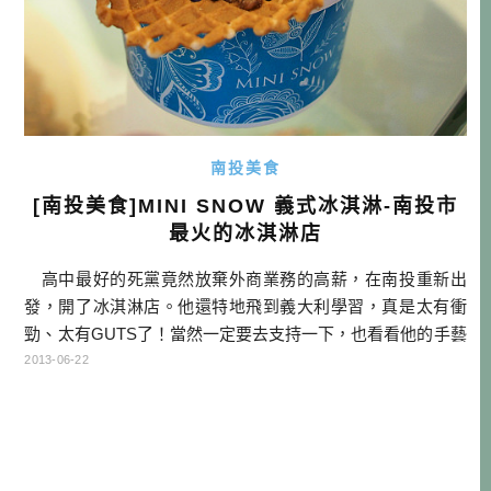
南投美食
[南投美食]MINI SNOW 義式冰淇淋-南投市
最火的冰淇淋店
高中最好的死黨竟然放棄外商業務的高薪，在南投重新出
發，開了冰淇淋店。他還特地飛到義大利學習，真是太有衝
勁、太有GUTS了！當然一定要去支持一下，也看看他的手藝
怎麼樣囉！ 從台中新開好的74號快速道路，從我家門口
2013-06-22
開到MINI-SNOW，竟然只要45分鐘（備註：沒有超速的情
況），真是太方便了！MINI-SNOW位於南投市的民族路上，
就在市場的旁邊，基本上非 […]…