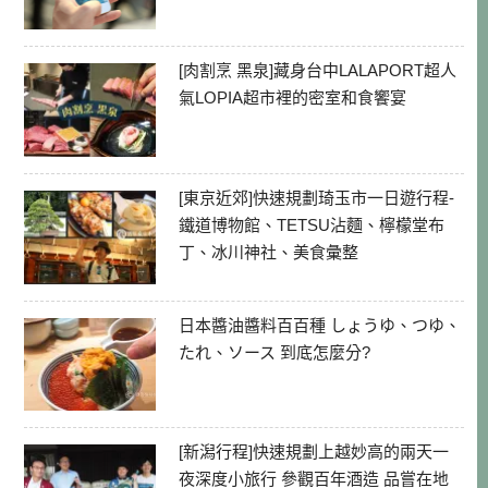
[肉割烹 黑泉]藏身台中LALAPORT超人
氣LOPIA超市裡的密室和食饗宴
[東京近郊]快速規劃琦玉市一日遊行程-
鐵道博物館、TETSU沾麵、檸檬堂布
丁、冰川神社、美食彙整
日本醬油醬料百百種 しょうゆ、つゆ、
たれ、ソース 到底怎麼分?
[新潟行程]快速規劃上越妙高的兩天一
夜深度小旅行 參觀百年酒造 品嘗在地