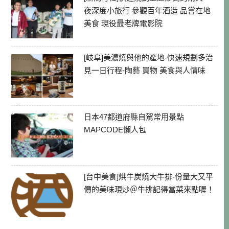
夜深度小旅行 參觀百年酒造 品嘗在地
美食 現役最老牌電影院
[岐阜]美濃燒與他的產地-快速規劃多治
見一日行程-陶藝 買物 美食與人情味
日本47都道府縣自駕常用景點
MAPCODE懶人包
[台中美食]烘牛炭燒大牛排-份量大又平
價的美味現炒＠牛排記得當菜來點喔！