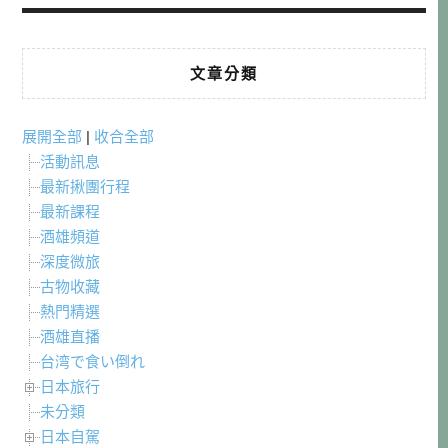
文章分類
展開全部
|
收合全部
活動訊息
最新揪團行程
最新課程
酒雄頻道
深度微旅
古物收藏
熱門精選
酒雄直播
台湾で食い倒れ
日本旅行
未分類
日本自駕