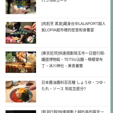
パンSIMカード
[肉割烹 黑泉]藏身台中LALAPORT超人
氣LOPIA超市裡的密室和食饗宴
[東京近郊]快速規劃琦玉市一日遊行程-
鐵道博物館、TETSU沾麵、檸檬堂布
丁、冰川神社、美食彙整
日本醬油醬料百百種 しょうゆ、つゆ、
たれ、ソース 到底怎麼分?
[新潟行程]快速規劃上越妙高的兩天一