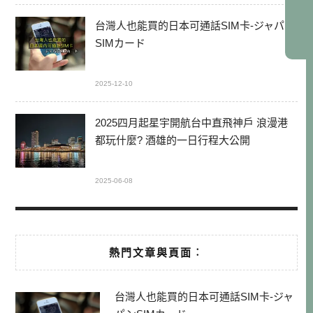
台灣人也能買的日本可通話SIM卡-ジャパン
SIMカード
2025-12-10
2025四月起星宇開航台中直飛神戶 浪漫港
都玩什麼? 酒雄的一日行程大公開
2025-06-08
熱門文章與頁面︰
台灣人也能買的日本可通話SIM卡-ジャ