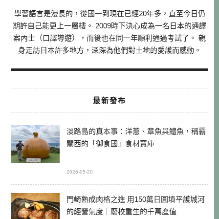
學習語言是漫長的，從國一到現在已經20年多，直至今日仍
期許自己能更上一層樓。 2009時下決心成為一名日本的通譯
案內士（口譯導遊），而後也在同一年順利通過考試了。 親
身走訪日本許多地方，深深為他們對土地的愛護而感動。
最新發布
淡路島的真本事：洋蔥、章魚與鱧魚，稱霸
關西的「御食國」食材寶庫
2026-05-20
門崎熟成肉格之進 用150萬日圓填平護城河
的經營氣度｜廢校重生的千萬產值