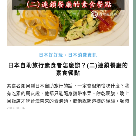
日本好好玩・日本消費資訊
日本自助旅行素食者怎麼辦？(二)連鎖餐廳的
素食餐點
素食者如果到日本自助旅行的話，一定會很煩惱吃什麼？我
有吃素的朋友說，他都只能隨身攜帶水果、餅乾裹腹，晚上
回飯店才吃台灣帶來的素泡麵，聽他說起這樣的經驗，頓時
感到非常的同情。…
2017-01-04