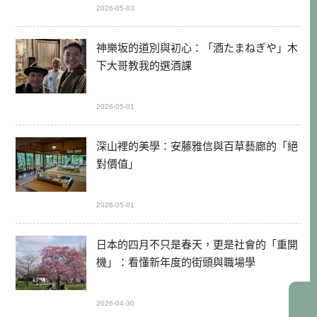
2026-05-03
神樂坂的道別與初心：「酒たまねぎや」木
下大哥教我的選酒課
2026-05-01
深山裡的美學：安藤雅信與百草藝廊的「絕
對價值」
2026-05-01
日本的四月不只是春天，更是社會的「重開
機」：看懂新年度的街頭與職場學
2026-04-30