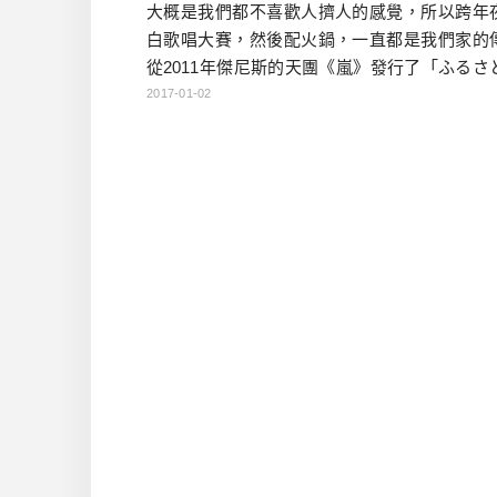
大概是我們都不喜歡人擠人的感覺，所以跨年
白歌唱大賽，然後配火鍋，一直都是我們家的
從2011年傑尼斯的天團《嵐》發行了「ふるさ
首歌之後，每年的紅白，總會有這首歌的大合唱
2017-01-02