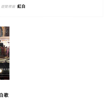
紅白
遊覽標籤
白歌