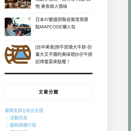
物 美食與人情味
日本47都道府縣自駕常用景
點MAPCODE懶人包
[台中美食]烘牛炭燒大牛排-份
量大又平價的美味現炒＠牛排
記得當菜來點喔！
文章分類
展開全部
|
收合全部
活動訊息
最新揪團行程