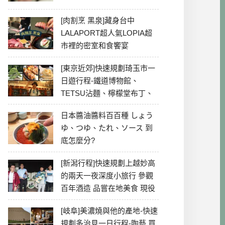
[肉割烹 黑泉]藏身台中
LALAPORT超人氣LOPIA超
市裡的密室和食饗宴
[東京近郊]快速規劃琦玉市一
日遊行程-鐵道博物館、
TETSU沾麵、檸檬堂布丁、
冰川神社、美食彙整
日本醬油醬料百百種 しょう
ゆ、つゆ、たれ、ソース 到
底怎麼分?
[新潟行程]快速規劃上越妙高
的兩天一夜深度小旅行 參觀
百年酒造 品嘗在地美食 現役
最老牌電影院
[岐阜]美濃燒與他的產地-快速
規劃多治見一日行程-陶藝 買