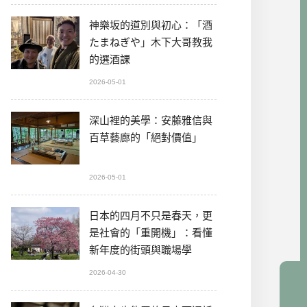
神樂坂的道別與初心：「酒
たまねぎや」木下大哥教我
的選酒課
2026-05-01
深山裡的美學：安藤雅信與
百草藝廊的「絕對價值」
2026-05-01
日本的四月不只是春天，更
是社會的「重開機」：看懂
新年度的街頭與職場學
2026-04-30