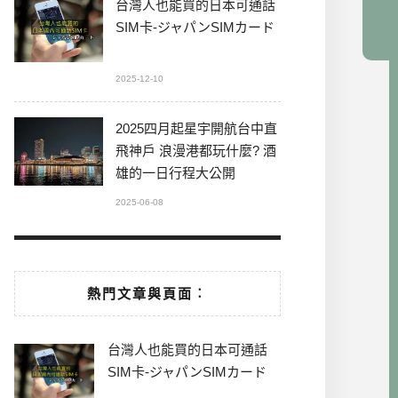
台灣人也能買的日本可通話
SIM卡-ジャパンSIMカード
2025-12-10
2025四月起星宇開航台中直
飛神戶 浪漫港都玩什麼? 酒
雄的一日行程大公開
2025-06-08
熱門文章與頁面︰
台灣人也能買的日本可通話
SIM卡-ジャパンSIMカード