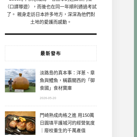
（口譯導遊），而後也在同一年順利通過考試
了。 親身走訪日本許多地方，深深為他們對
土地的愛護而感動。
最新發布
淡路島的真本事：洋蔥、章
魚與鱧魚，稱霸關西的「御
食國」食材寶庫
2026-05-20
門崎熟成肉格之進 用150萬
日圓填平護城河的經營氣度
｜廢校重生的千萬產值