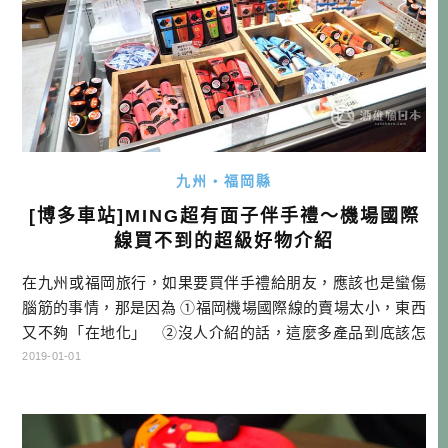
九州・福岡縣
[博多車站]MING超有面子伴手禮～機場國際
線買不到的超級好物介紹
在九州或福岡旅行，如果要買伴手禮給朋友，應該也是蠻傷
腦筋的事情，那是因為 ①福岡機場國際線的賣場太小，東西
又不夠「在地化」 ②沒人介紹的話，這麼多產品到底該怎
麼挑選？ ③有沒有能夠一次購齊的好地方？ 有個地方可以幫
2019-01-01
你一次搞定三種問題，那就是跟博多車站直結的賣場「MIN
G」，之前我們介紹了這裡很多元的用途，不過當然MING最
重要的使命，就是提供最適合大家買回去的伴手禮。 MING