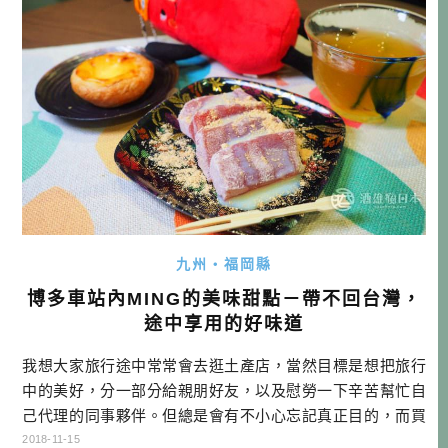
資訊 名稱: MI […]…
九州・福岡縣
博多車站內MING的美味甜點－帶不回台灣，
途中享用的好味道
我想大家旅行途中常常會去逛土產店，當然目標是想把旅行
中的美好，分一部分給親朋好友，以及慰勞一下辛苦幫忙自
己代理的同事夥伴。但總是會有不小心忘記真正目的，而買
了自己想吃的點心這種時候吧！畢竟很多甜點類，不是賞味
2018-11-15