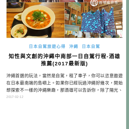
日本自駕旅遊心得
沖繩
日本自駕
知性與文創的沖繩中南部一日自駕行程-酒雄
推薦(2017最新版)
沖繩首選的玩法，當然是自駕，租了車子，你可以恣意遨遊
在日本最南端的島嶼上。如果你已經玩過沖繩好幾次，開始
想探索不一樣的沖繩樂趣，那酒雄可以告訴你，除了陽光、
沙灘、比基尼、漁港與水族館之外，沖繩還有很多有趣的人
2017-02-12
事物，值得我們去探索！…