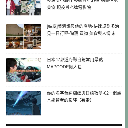
夜深度小旅行 參觀百年酒造 品嘗在地
美食 現役最老牌電影院
[岐阜]美濃燒與他的產地-快速規劃多治
見一日行程-陶藝 買物 美食與人情味
日本47都道府縣自駕常用景點
MAPCODE懶人包
你的名字台詞翻譯與日語教學-02一個語
言學習者的影評（有雷）