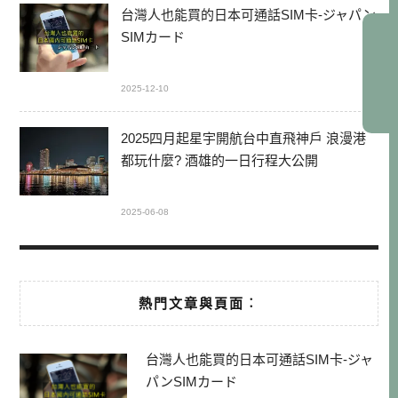
台灣人也能買的日本可通話SIM卡-ジャパン
SIMカード
2025-12-10
2025四月起星宇開航台中直飛神戶 浪漫港
都玩什麼? 酒雄的一日行程大公開
2025-06-08
熱門文章與頁面︰
台灣人也能買的日本可通話SIM卡-ジャ
パンSIMカード