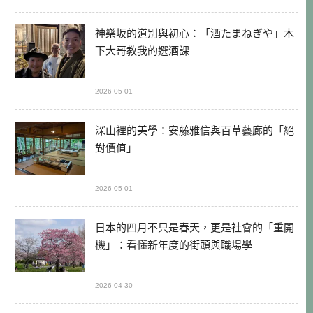
神樂坂的道別與初心：「酒たまねぎや」木
下大哥教我的選酒課
2026-05-01
深山裡的美學：安藤雅信與百草藝廊的「絕
對價值」
2026-05-01
日本的四月不只是春天，更是社會的「重開
機」：看懂新年度的街頭與職場學
2026-04-30