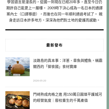
學習語言是漫長的，從國一到現在已經20年多，直至今日仍
期許自己能更上一層樓。 2009時下決心成為一名日本的通譯
案內士（口譯導遊），而後也在同一年順利通過考試了。 親
身走訪日本許多地方，深深為他們對土地的愛護而感動。
最新發布
淡路島的真本事：洋蔥、章魚與鱧魚，稱霸
關西的「御食國」食材寶庫
2026-05-20
門崎熟成肉格之進 用150萬日圓填平護城河
的經營氣度｜廢校重生的千萬產值