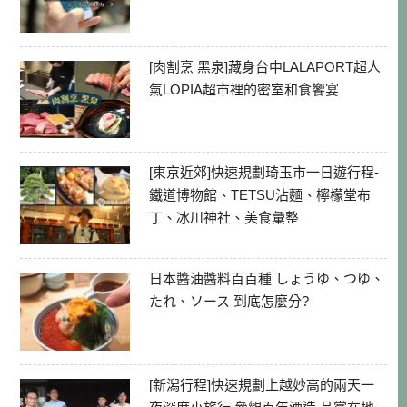
[肉割烹 黑泉]藏身台中LALAPORT超人
氣LOPIA超市裡的密室和食饗宴
[東京近郊]快速規劃琦玉市一日遊行程-
鐵道博物館、TETSU沾麵、檸檬堂布
丁、冰川神社、美食彙整
日本醬油醬料百百種 しょうゆ、つゆ、
たれ、ソース 到底怎麼分?
[新潟行程]快速規劃上越妙高的兩天一