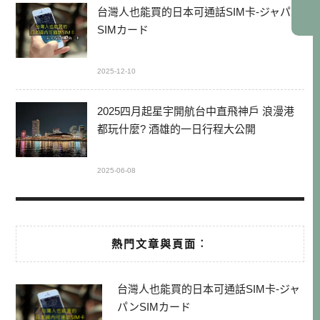
台灣人也能買的日本可通話SIM卡-ジャパン
SIMカード
2025-12-10
2025四月起星宇開航台中直飛神戶 浪漫港
都玩什麼? 酒雄的一日行程大公開
2025-06-08
熱門文章與頁面︰
台灣人也能買的日本可通話SIM卡-ジャ
パンSIMカード