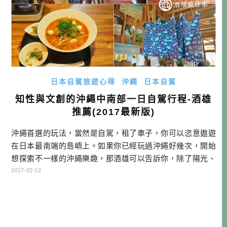
日本自駕旅遊心得
沖繩
日本自駕
知性與文創的沖繩中南部一日自駕行程-酒雄
推薦(2017最新版)
沖繩首選的玩法，當然是自駕，租了車子，你可以恣意遨遊
在日本最南端的島嶼上。如果你已經玩過沖繩好幾次，開始
想探索不一樣的沖繩樂趣，那酒雄可以告訴你，除了陽光、
沙灘、比基尼、漁港與水族館之外，沖繩還有很多有趣的人
2017-02-12
事物，值得我們去探索！…