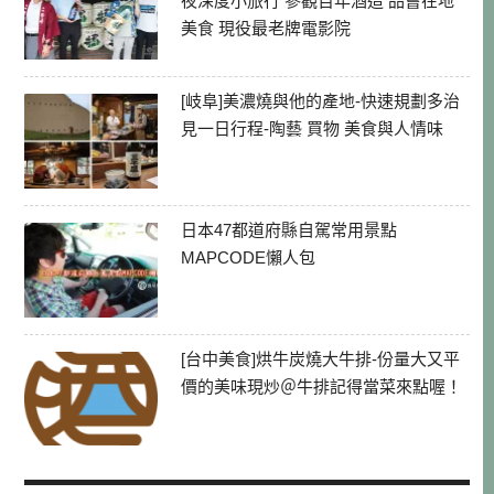
夜深度小旅行 參觀百年酒造 品嘗在地
美食 現役最老牌電影院
[岐阜]美濃燒與他的產地-快速規劃多治
見一日行程-陶藝 買物 美食與人情味
日本47都道府縣自駕常用景點
MAPCODE懶人包
[台中美食]烘牛炭燒大牛排-份量大又平
價的美味現炒＠牛排記得當菜來點喔！