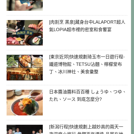
[肉割烹 黑泉]藏身台中LALAPORT超人
氣LOPIA超市裡的密室和食饗宴
[東京近郊]快速規劃琦玉市一日遊行程-
鐵道博物館、TETSU沾麵、檸檬堂布
丁、冰川神社、美食彙整
日本醬油醬料百百種 しょうゆ、つゆ、
たれ、ソース 到底怎麼分?
[新潟行程]快速規劃上越妙高的兩天一