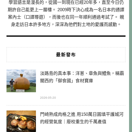
學習語言是漫長的，從國一到現在已經20年多，直至今日仍
期許自己能更上一層樓。 2009時下決心成為一名日本的通譯
案內士（口譯導遊），而後也在同一年順利通過考試了。 親
身走訪日本許多地方，深深為他們對土地的愛護而感動。
最新發布
淡路島的真本事：洋蔥、章魚與鱧魚，稱霸
關西的「御食國」食材寶庫
2026-05-20
門崎熟成肉格之進 用150萬日圓填平護城河
的經營氣度｜廢校重生的千萬產值