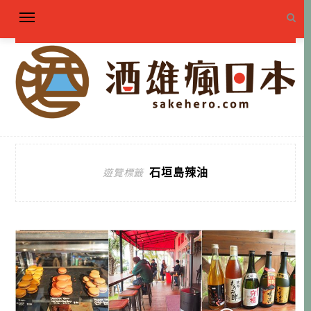
石垣島辣油
遊覽標籤