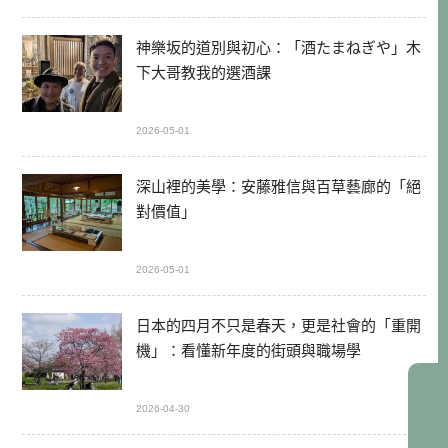
神樂坂的道別與初心：「酒たまねぎや」木
下大哥教我的選酒課
2026-05-01
深山裡的美學：安藤雅信與百草藝廊的「絕
對價值」
2026-05-01
日本的四月不只是春天，更是社會的「重開
機」：看懂新年度的街頭與職場學
2026-04-30