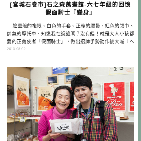
[宮城石卷市]石之森萬畫館-六七年級的回憶
假面騎士『變身』
蝗蟲般的複眼、白色的手套、正義的腰帶、紅色的領巾、
帥氣的摩托車、知道我在說誰嗎？沒有錯！就是大人小孩都
愛的正義使者「假面騎士」，做出招牌手勢動作後大喊『へ
んーーーしんーーー』，你記得多少代騎士的變身動作呢？
2013-08-02
這裡是位於石卷市的『石之森萬畫館（石ﾉ森萬画館）』，
石卷市是假面騎士生父、漫畫大王『石之森章太郎』的小時
候最常去看電影的地方，石之森章 […]…