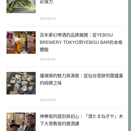
彩接力
2026-05-10
百年夢幻啤酒的品牌展開：從YEBISU
BREWERY TOKYO到YEBISU BAR的本格
體驗
2026-05-04
爐端燒的魅力與演進：從仙台發跡到圍爐裏
的純樸之味
2026-05-03
神樂坂的道別與初心：「酒たまねぎや」木
下大哥教我的選酒課