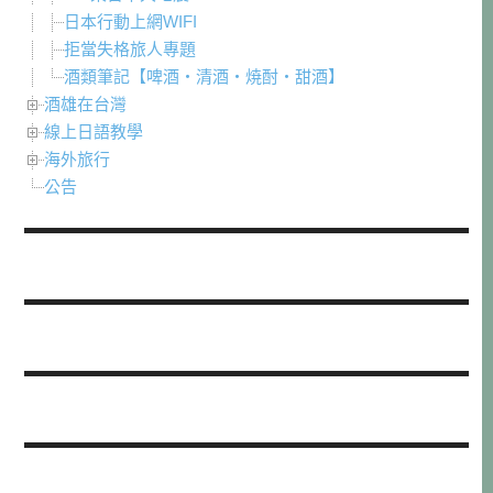
日本行動上網WIFI
拒當失格旅人專題
酒類筆記【啤酒・清酒・焼酎・甜酒】
酒雄在台灣
線上日語教學
海外旅行
公告