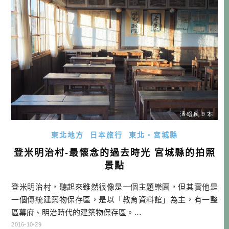
東北地方
日本旅行
東北・宮城縣
登米明治村-最懷念的過去時光 宮城縣的拍照
景點
登米明治村，聽起來雖然很像是一個主題樂園，但其實他是
一個傳統建築物保存區，是以「教育資料館」為主，有一整
區幕府、明治時代的建築物保存區。…
2016-10-29