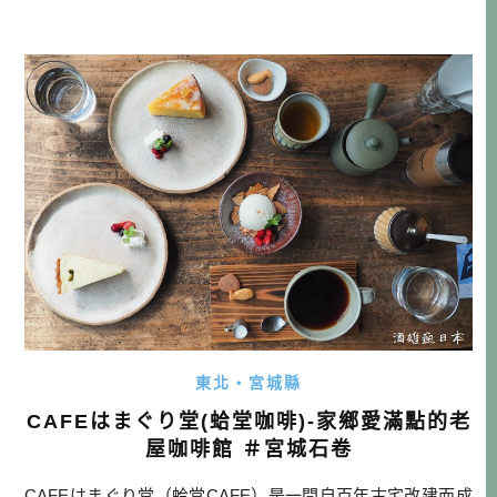
東北・宮城縣
CAFEはまぐり堂(蛤堂咖啡)-家鄉愛滿點的老
屋咖啡館 ＃宮城石卷
CAFEはまぐり堂（蛤堂CAFE）是一間自百年古宅改建而成