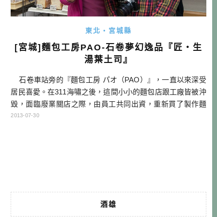
東北・宮城縣
[宮城]麵包工房PAO-石卷夢幻逸品『匠・生
湯葉土司』
石卷車站旁的『麵包工房 パオ（PAO）』，一直以來深受
居民喜愛。在311海嘯之後，這間小小的麵包店跟工廠皆被沖
毀，面臨廢業關店之際，由員工共同出資，重新買了製作麵
包所必須的瑞典製麵包爐，讓美味麵包得以繼續飄香。 現
2013-07-30
在『麵包工房 PAO』是營業於石卷車站附近的『石卷交流商
店街』，是一個臨時住宅的商店街，所有人都是要經過 […]…
酒雄