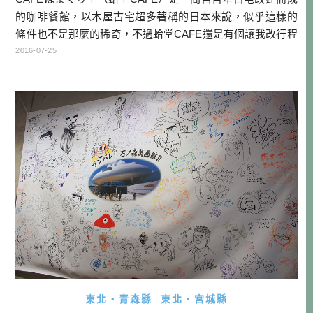
的咖啡餐館，以木屋古宅超多著稱的日本來說，似乎這樣的
條件也不是那麼的稀奇，不過蛤堂CAFE還是有個讓我改行程
都硬要來的理由，我想那就是因為他們愛故鄉的方式吧！走
2016-07-25
過一個又一個城市，看過為求觀光發展，有些城市會充斥外
來的商業文化，有些城市則會發揚屬於自己的傳統，又有些
城市會重新省思自己所擁有的，再加以重新包裝。不管是哪
種方式，都沒有所謂的對錯 […]…
東北・青森縣
東北・宮城縣