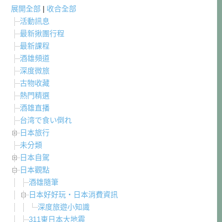
展開全部
|
收合全部
活動訊息
最新揪團行程
最新課程
酒雄頻道
深度微旅
古物收藏
熱門精選
酒雄直播
台湾で食い倒れ
日本旅行
未分類
日本自駕
日本觀點
酒雄隨筆
日本好好玩・日本消費資訊
深度旅遊小知識
311東日本大地震