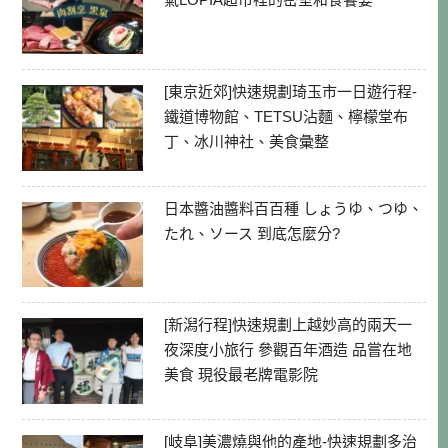
[東京近郊]快速規劃琦玉市一日遊行程-
鐵道博物館、TETSU沾麵、檸檬堂布
丁、冰川神社、美食彙整
日本醬油醬料百百種 しょうゆ、つゆ、
たれ、ソース 到底怎麼分?
[新潟行程]快速規劃上越妙高的兩天一
夜深度小旅行 參觀百年酒造 品嘗在地
美食 現役最老牌電影院
[岐阜]美濃燒與他的產地-快速規劃多治