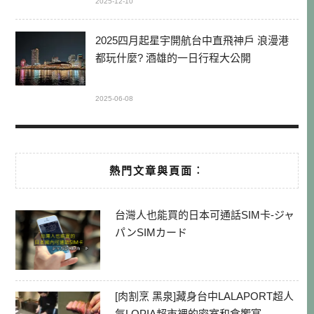
2025-12-10
2025四月起星宇開航台中直飛神戶 浪漫港
都玩什麼? 酒雄的一日行程大公開
2025-06-08
熱門文章與頁面︰
台灣人也能買的日本可通話SIM卡-ジャ
パンSIMカード
[肉割烹 黑泉]藏身台中LALAPORT超人
氣LOPIA超市裡的密室和食饗宴