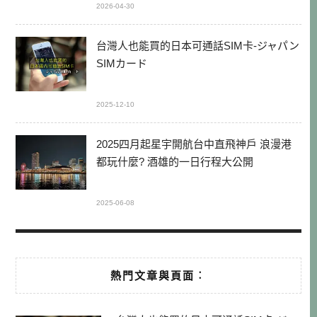
2026-04-30
台灣人也能買的日本可通話SIM卡-ジャパン
SIMカード
2025-12-10
2025四月起星宇開航台中直飛神戶 浪漫港
都玩什麼? 酒雄的一日行程大公開
2025-06-08
熱門文章與頁面︰