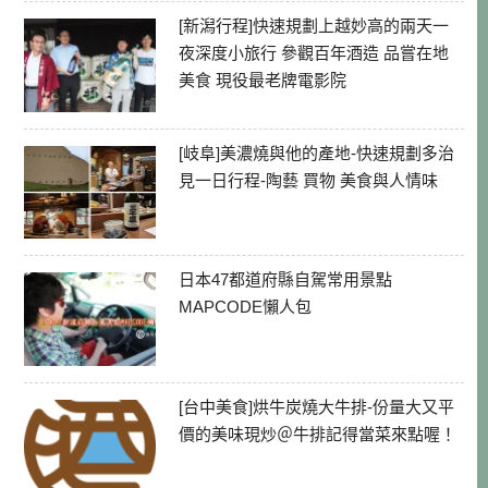
[新潟行程]快速規劃上越妙高的兩天一
夜深度小旅行 參觀百年酒造 品嘗在地
美食 現役最老牌電影院
[岐阜]美濃燒與他的產地-快速規劃多治
見一日行程-陶藝 買物 美食與人情味
日本47都道府縣自駕常用景點
MAPCODE懶人包
[台中美食]烘牛炭燒大牛排-份量大又平
價的美味現炒＠牛排記得當菜來點喔！