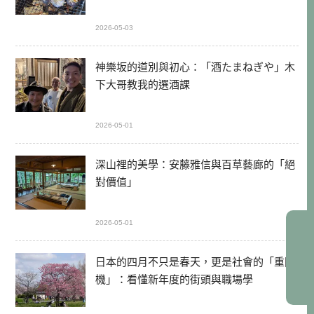
2026-05-03
神樂坂的道別與初心：「酒たまねぎや」木
下大哥教我的選酒課
2026-05-01
深山裡的美學：安藤雅信與百草藝廊的「絕
對價值」
2026-05-01
日本的四月不只是春天，更是社會的「重開
機」：看懂新年度的街頭與職場學