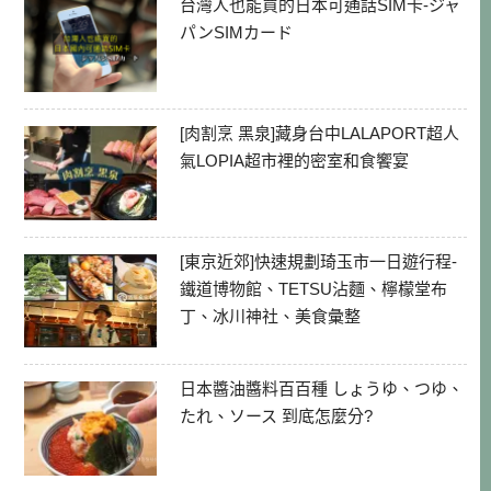
台灣人也能買的日本可通話SIM卡-ジャ
パンSIMカード
[肉割烹 黑泉]藏身台中LALAPORT超人
氣LOPIA超市裡的密室和食饗宴
[東京近郊]快速規劃琦玉市一日遊行程-
鐵道博物館、TETSU沾麵、檸檬堂布
丁、冰川神社、美食彙整
日本醬油醬料百百種 しょうゆ、つゆ、
たれ、ソース 到底怎麼分?