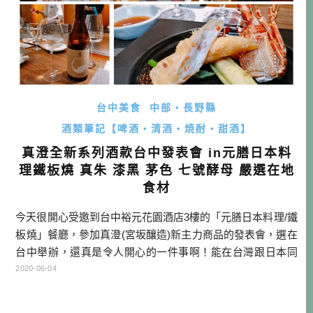
台中美食
中部・長野縣
酒類筆記【啤酒・清酒・焼酎・甜酒】
真澄全新系列酒款台中發表會 in元膳日本料
理鐵板燒 真朱 漆黑 茅色 七號酵母 嚴選在地
食材
今天很開心受邀到台中裕元花園酒店3樓的「元膳日本料理/鐵
板燒」餐廳，參加真澄(宮坂釀造)新主力商品的發表會，選在
台中舉辦，還真是令人開心的一件事啊！能在台灣跟日本同
步喝到最棒的真澄，都要感謝代理商Anosake瑩頤清酒哦！
2020-06-04
元膳日本料理 小檔案 地址：台中市西屯區台灣大道4段610
號 電話：04-24656555#5311 營業時間：午餐11:30~14:00 /