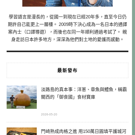
學習語言是漫長的，從國一到現在已經20年多，直至今日仍
期許自己能更上一層樓。 2009時下決心成為一名日本的通譯
案內士（口譯導遊），而後也在同一年順利通過考試了。 親
身走訪日本許多地方，深深為他們對土地的愛護而感動。
最新發布
淡路島的真本事：洋蔥、章魚與鱧魚，稱霸
關西的「御食國」食材寶庫
2026-05-20
門崎熟成肉格之進 用150萬日圓填平護城河