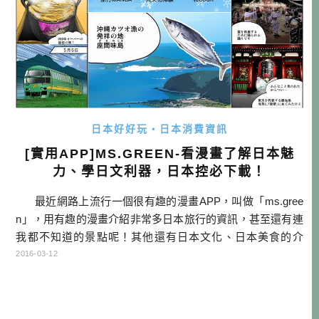
日本好好玩・日本消費資訊
[實用APP]MS.GREEN-看漫畫了解日本魅
力、學日文利器，日本控必下載！
最近網路上流行一個很有趣的漫畫APP，叫做「ms.gree
n」，用有趣的漫畫介紹非常多日本旅行的資訊，甚至還有連
我都不知道的景點呢！其他還有日本文化、日本美食的介
紹，甚至還有教你做日本菜的食譜，內容真的可以說是非常
2016-03-12
豐富！而且還有最厲害的，竟然有支援四種(繁體中文、簡體
中文、英文、日文)語言，且只要輕鬆點選，就能自由切換，
所以我們還可以用來學習日文耶！真的 […]…