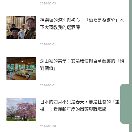
2026-05-03
神樂坂的道別與初心：「酒たまねぎや」木
下大哥教我的選酒課
2026-05-01
深山裡的美學：安藤雅信與百草藝廊的「絕
對價值」
2026-05-01
日本的四月不只是春天，更是社會的「重開
機」：看懂新年度的街頭與職場學
2026-04-30