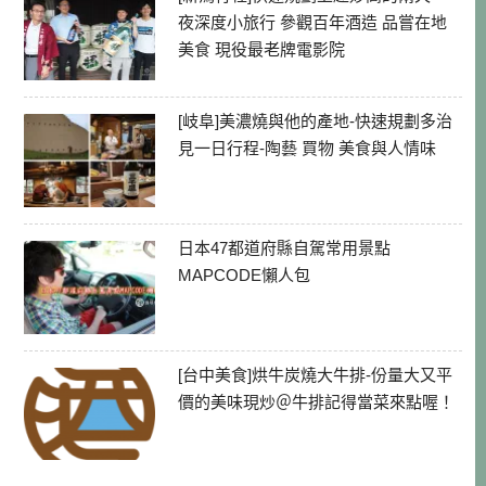
夜深度小旅行 參觀百年酒造 品嘗在地
美食 現役最老牌電影院
[岐阜]美濃燒與他的產地-快速規劃多治
見一日行程-陶藝 買物 美食與人情味
日本47都道府縣自駕常用景點
MAPCODE懶人包
[台中美食]烘牛炭燒大牛排-份量大又平
價的美味現炒＠牛排記得當菜來點喔！