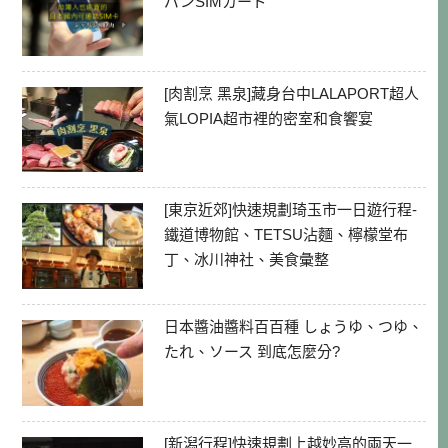
パンSIMカード
[肉割烹 黑泉]藏身台中LALAPORT超人
氣LOPIA超市裡的密室和食饗宴
[東京近郊]快速規劃琦玉市一日遊行程-
鐵道博物館、TETSU沾麵、檸檬堂布
丁、冰川神社、美食彙整
日本醬油醬料百百種 しょうゆ、つゆ、
たれ、ソース 到底怎麼分?
[新潟行程]快速規劃上越妙高的兩天一