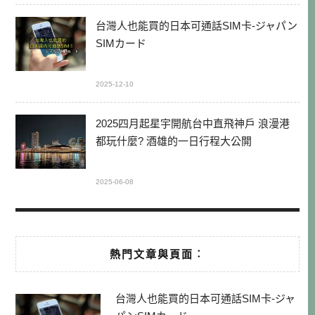
台灣人也能買的日本可通話SIM卡-ジャパン
SIMカード
2025-12-10
2025四月起星宇開航台中直飛神戶 浪漫港
都玩什麼? 酒雄的一日行程大公開
2025-06-08
熱門文章與頁面︰
台灣人也能買的日本可通話SIM卡-ジャ