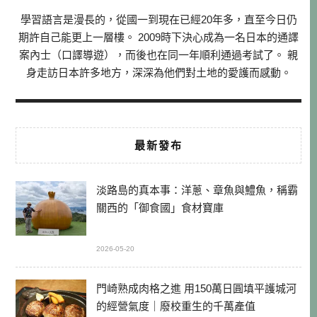
學習語言是漫長的，從國一到現在已經20年多，直至今日仍
期許自己能更上一層樓。 2009時下決心成為一名日本的通譯
案內士（口譯導遊），而後也在同一年順利通過考試了。 親
身走訪日本許多地方，深深為他們對土地的愛護而感動。
最新發布
淡路島的真本事：洋蔥、章魚與鱧魚，稱霸
關西的「御食國」食材寶庫
2026-05-20
門崎熟成肉格之進 用150萬日圓填平護城河
的經營氣度｜廢校重生的千萬產值