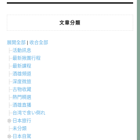
文章分類
展開全部
|
收合全部
活動訊息
最新揪團行程
最新課程
酒雄頻道
深度微旅
古物收藏
熱門精選
酒雄直播
台湾で食い倒れ
日本旅行
未分類
日本自駕