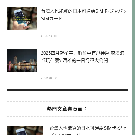
台灣人也能買的日本可通話SIM卡-ジャパン
SIMカード
2025-12-10
2025四月起星宇開航台中直飛神戶 浪漫港
都玩什麼? 酒雄的一日行程大公開
2025-06-08
熱門文章與頁面︰
台灣人也能買的日本可通話SIM卡-ジャ