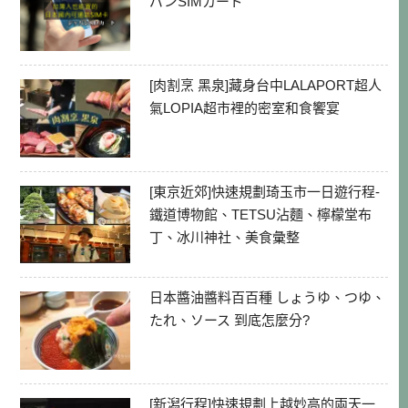
パンSIMカード
[肉割烹 黑泉]藏身台中LALAPORT超人
氣LOPIA超市裡的密室和食饗宴
[東京近郊]快速規劃琦玉市一日遊行程-
鐵道博物館、TETSU沾麵、檸檬堂布
丁、冰川神社、美食彙整
日本醬油醬料百百種 しょうゆ、つゆ、
たれ、ソース 到底怎麼分?
[新潟行程]快速規劃上越妙高的兩天一