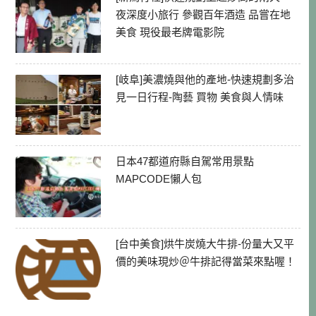
夜深度小旅行 參觀百年酒造 品嘗在地
美食 現役最老牌電影院
[岐阜]美濃燒與他的產地-快速規劃多治
見一日行程-陶藝 買物 美食與人情味
日本47都道府縣自駕常用景點
MAPCODE懶人包
[台中美食]烘牛炭燒大牛排-份量大又平
價的美味現炒＠牛排記得當菜來點喔！