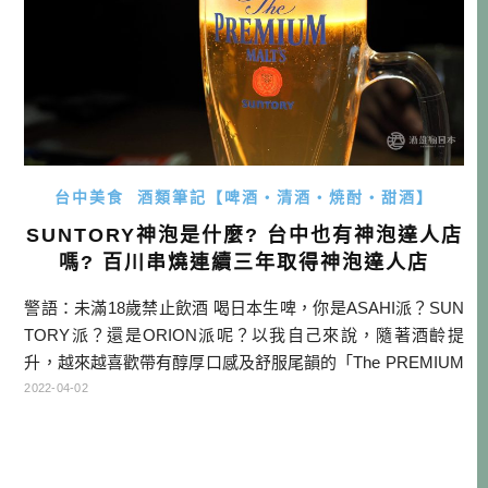
台中美食
酒類筆記【啤酒・清酒・焼酎・甜酒】
SUNTORY神泡是什麼? 台中也有神泡達人店
嗎? 百川串燒連續三年取得神泡達人店
警語：未滿18歲禁止飲酒 喝日本生啤，你是ASAHI派？SUN
TORY派？還是ORION派呢？以我自己來說，隨著酒齡提
升，越來越喜歡帶有醇厚口感及舒服尾韻的「The PREMIUM
MALT’S SUNTORY(三得利頂級啤酒)」了(其實我們講日文的
2022-04-02
都說モルツ)。 特別モルツ在酒液上覆蓋一層有「神泡」之稱
的綿密酒泡，跟啤酒一起入喉，那種爽快感，真的很難言
喻，不知不覺就喝完一整杯。台中 […]…