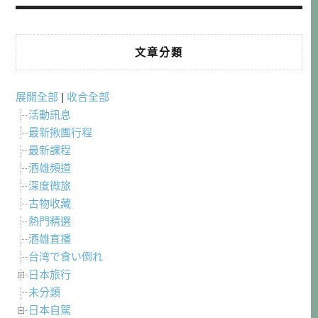
文章分類
展開全部
|
收合全部
活動訊息
最新揪團行程
最新課程
酒雄頻道
深度微旅
古物收藏
熱門精選
酒雄直播
台湾で食い倒れ
日本旅行
未分類
日本自駕