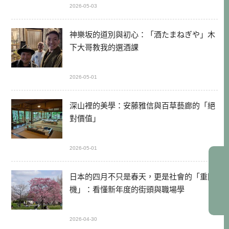
2026-05-03
神樂坂的道別與初心：「酒たまねぎや」木
下大哥教我的選酒課
2026-05-01
深山裡的美學：安藤雅信與百草藝廊的「絕
對價值」
2026-05-01
日本的四月不只是春天，更是社會的「重開
機」：看懂新年度的街頭與職場學
2026-04-30