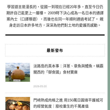
學習語言是漫長的，從國一到現在已經20年多，直至今日仍
期許自己能更上一層樓。 2009時下決心成為一名日本的通譯
案內士（口譯導遊），而後也在同一年順利通過考試了。 親
身走訪日本許多地方，深深為他們對土地的愛護而感動。
最新發布
淡路島的真本事：洋蔥、章魚與鱧魚，稱霸
關西的「御食國」食材寶庫
2026-05-20
門崎熟成肉格之進 用150萬日圓填平護城河
的經營氣度｜廢校重生的千萬產值