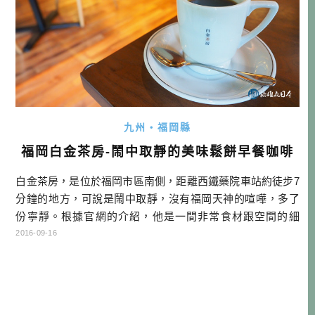
九州・福岡縣
福岡白金茶房-鬧中取靜的美味鬆餅早餐咖啡
白金茶房，是位於福岡市區南側，距離西鐵藥院車站約徒步7
分鐘的地方，可說是鬧中取靜，沒有福岡天神的喧嘩，多了
份寧靜。根據官網的介紹，他是一間非常食材跟空間的細
節，希望毫不妥協的把真正美味的東西，介紹給來訪客人的
2016-09-16
咖啡館。開幕以來就一直登上各大時尚、美食雜誌，在當地
是非常有人氣的名店。 店內有很多種桌型，也很歡迎小包場
的宴會，是我去福岡時很常利用的店家喔！今天就來跟大家
分享他們家的早餐菜 […]…