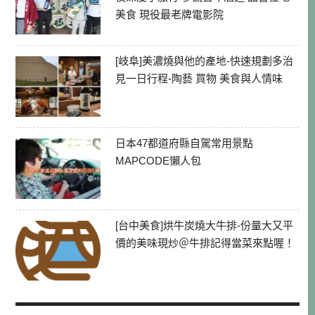
美食 現役最老牌電影院
[岐阜]美濃燒與他的產地-快速規劃多治
見一日行程-陶藝 買物 美食與人情味
日本47都道府縣自駕常用景點
MAPCODE懶人包
[台中美食]烘牛炭燒大牛排-份量大又平
價的美味現炒＠牛排記得當菜來點喔！