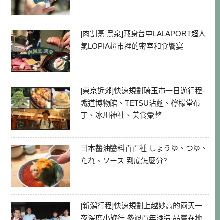
[肉割烹 黑泉]藏身台中LALAPORT超人
氣LOPIA超市裡的密室和食饗宴
[東京近郊]快速規劃琦玉市一日遊行程-
鐵道博物館、TETSU沾麵、檸檬堂布
丁、冰川神社、美食彙整
日本醬油醬料百百種 しょうゆ、つゆ、
たれ、ソース 到底怎麼分?
[新潟行程]快速規劃上越妙高的兩天一
夜深度小旅行 參觀百年酒造 品嘗在地