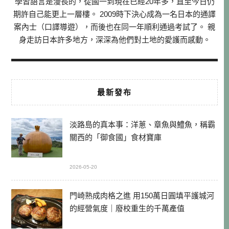
學習語言是漫長的，從國一到現在已經20年多，直至今日仍
期許自己能更上一層樓。 2009時下決心成為一名日本的通譯
案內士（口譯導遊），而後也在同一年順利通過考試了。 親
身走訪日本許多地方，深深為他們對土地的愛護而感動。
最新發布
淡路島的真本事：洋蔥、章魚與鱧魚，稱霸
關西的「御食國」食材寶庫
2026-05-20
門崎熟成肉格之進 用150萬日圓填平護城河
的經營氣度｜廢校重生的千萬產值