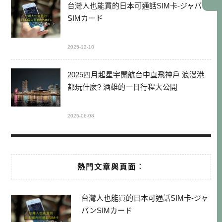
台灣人也能買的日本可通話SIM卡-ジャパン
SIMカード
2025-12-10
2025四月起星宇開航台中直飛神戶 浪漫港
都玩什麼? 酒雄的一日行程大公開
2025-06-08
熱門文章與頁面︰
台灣人也能買的日本可通話SIM卡-ジャ
パンSIMカード