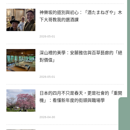
神樂坂的道別與初心：「酒たまねぎや」木
下大哥教我的選酒課
2026-05-01
深山裡的美學：安藤雅信與百草藝廊的「絕
對價值」
2026-05-01
日本的四月不只是春天，更是社會的「重開
機」：看懂新年度的街頭與職場學
2026-04-30