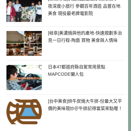
夜深度小旅行 參觀百年酒造 品嘗在地
美食 現役最老牌電影院
[岐阜]美濃燒與他的產地-快速規劃多治
見一日行程-陶藝 買物 美食與人情味
日本47都道府縣自駕常用景點
MAPCODE懶人包
[台中美食]烘牛炭燒大牛排-份量大又平
價的美味現炒＠牛排記得當菜來點喔！