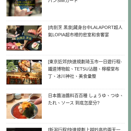
パンSIMカード
[肉割烹 黑泉]藏身台中LALAPORT超人
氣LOPIA超市裡的密室和食饗宴
[東京近郊]快速規劃琦玉市一日遊行程-
鐵道博物館、TETSU沾麵、檸檬堂布
丁、冰川神社、美食彙整
日本醬油醬料百百種 しょうゆ、つゆ、
たれ、ソース 到底怎麼分?
[新潟行程]快速規劃上越妙高的兩天一