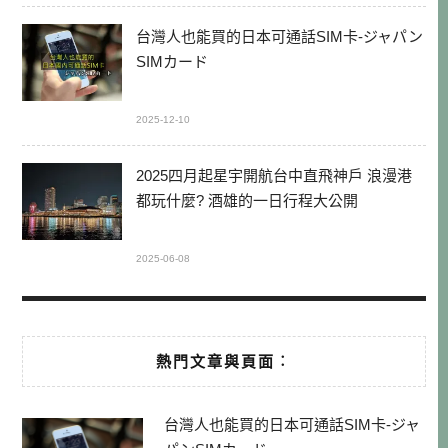
台灣人也能買的日本可通話SIM卡-ジャパン
SIMカード
2025-12-10
2025四月起星宇開航台中直飛神戶 浪漫港
都玩什麼? 酒雄的一日行程大公開
2025-06-08
熱門文章與頁面︰
台灣人也能買的日本可通話SIM卡-ジャ