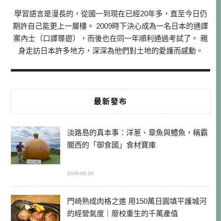
學習語言是漫長的，從國一到現在已經20年多，直至今日仍
期許自己能更上一層樓。 2009時下決心成為一名日本的通譯
案內士（口譯導遊），而後也在同一年順利通過考試了。 親
身走訪日本許多地方，深深為他們對土地的愛護而感動。
最新發布
淡路島的真本事：洋蔥、章魚與鱧魚，稱霸
關西的「御食國」食材寶庫
2026-05-20
門崎熟成肉格之進 用150萬日圓填平護城河
的經營氣度｜廢校重生的千萬產值