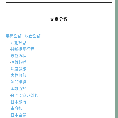
文章分類
展開全部
|
收合全部
活動訊息
最新揪團行程
最新課程
酒雄頻道
深度微旅
古物收藏
熱門精選
酒雄直播
台湾で食い倒れ
日本旅行
未分類
日本自駕