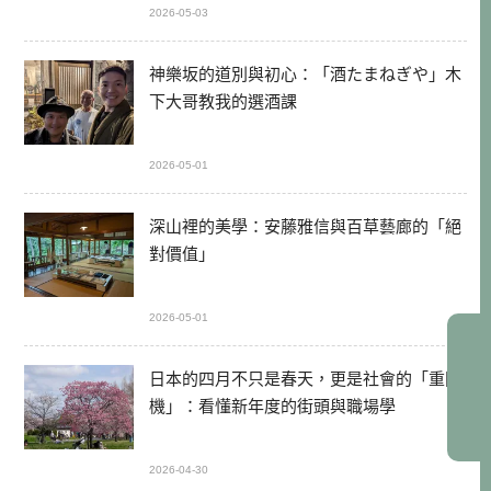
2026-05-03
神樂坂的道別與初心：「酒たまねぎや」木
下大哥教我的選酒課
2026-05-01
深山裡的美學：安藤雅信與百草藝廊的「絕
對價值」
2026-05-01
日本的四月不只是春天，更是社會的「重開
機」：看懂新年度的街頭與職場學
2026-04-30