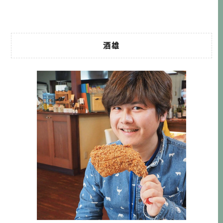
農の宿 大呂菴 DAY2 […]…
酒雄