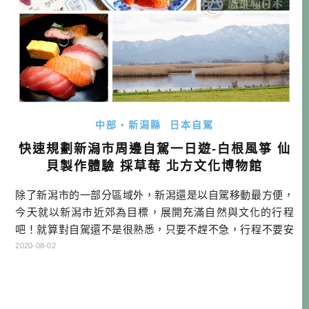
中部・新潟縣
日本自駕
快速規劃新潟市周邊自駕一日遊-白根風箏 仙
貝製作體驗 採草莓 北方文化博物館
除了新潟市的一部分區域外，新潟還是以自駕移動最方便，
今天就以新潟市近郊為目標，展開充滿自然與文化的行程
吧！就算對自駕還不是很熟悉，只要不趕不急，行程不要安
排太多，且只規劃兩天一夜或當日來回，把新潟當成第熟悉
2020-08-02
自駕的地方，也是不錯的選擇。 本文行程 DAY1 →租車→新
潟せんべい王国→福島潟→おさかな亭 白根店→しろね大凧
と歴史の館→白根グレープガーデン→北方文化博物館→豪