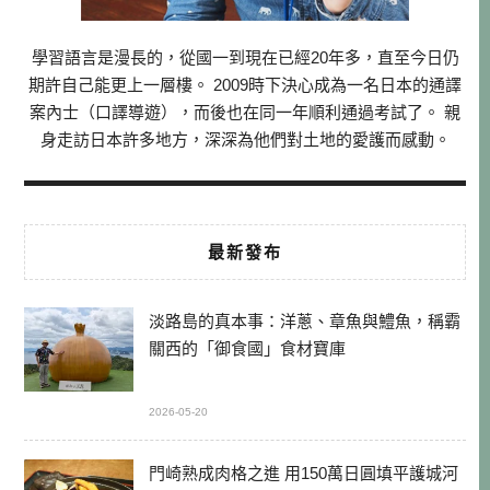
學習語言是漫長的，從國一到現在已經20年多，直至今日仍
期許自己能更上一層樓。 2009時下決心成為一名日本的通譯
案內士（口譯導遊），而後也在同一年順利通過考試了。 親
身走訪日本許多地方，深深為他們對土地的愛護而感動。
最新發布
淡路島的真本事：洋蔥、章魚與鱧魚，稱霸
關西的「御食國」食材寶庫
2026-05-20
門崎熟成肉格之進 用150萬日圓填平護城河