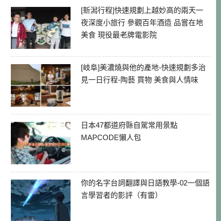
[新潟行程]快速規劃上越妙高的兩天一
夜深度小旅行 參觀百年酒造 品嘗在地
美食 現役最老牌電影院
[岐阜]美濃燒與他的產地-快速規劃多治
見一日行程-陶藝 買物 美食與人情味
日本47都道府縣自駕常用景點
MAPCODE懶人包
你的名字台詞翻譯與日語教學-02一個語
言學習者的影評（有雷）