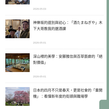
2026-05-03
神樂坂的道別與初心：「酒たまねぎや」木
下大哥教我的選酒課
2026-05-01
深山裡的美學：安藤雅信與百草藝廊的「絕
對價值」
2026-05-01
日本的四月不只是春天，更是社會的「重開
機」：看懂新年度的街頭與職場學