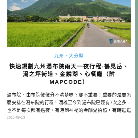
九州・大分縣
快速規劃九州湯布院兩天一夜行程-鶴見岳、
湯之坪街道、金鱗湖、心餐廳（附
MAPCODE）
湯布院、由布院傻傻分不清楚嗎？那不重要！重要的是要怎
麼安排在湯布院的行程！酒雄至今到湯布院已經有7次之多，
也不是每次都有過夜，有時到神祕的金麟湖拍照，有時逛逛
湯坪街道的工藝品店，跟貓頭鷹互動一下，還是吃吃沿路的
2016-09-13
美食小吃，也能到史努比咖啡小憩，或坐人力車到私房景點
拍照。不管你選擇什麼方式，來度過湯布院的一天，相信都