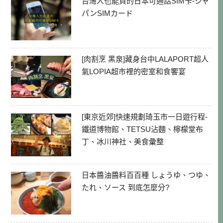
台灣人也能買的日本可通話SIM卡-ジャ
パンSIMカード
[肉割烹 黑泉]藏身台中LALAPORT超人
氣LOPIA超市裡的密室和食饗宴
[東京近郊]快速規劃琦玉市一日遊行程-
鐵道博物館、TETSU沾麵、檸檬堂布
丁、冰川神社、美食彙整
日本醬油醬料百百種 しょうゆ、つゆ、
たれ、ソース 到底怎麼分?