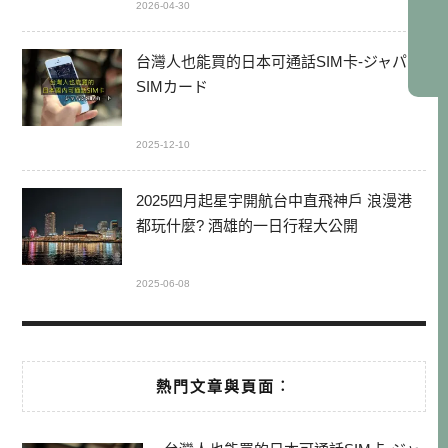
2026-04-30
台灣人也能買的日本可通話SIM卡-ジャパン
SIMカード
2025-12-10
2025四月起星宇開航台中直飛神戶 浪漫港
都玩什麼? 酒雄的一日行程大公開
2025-06-08
熱門文章與頁面︰