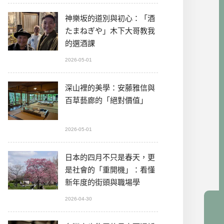
神樂坂的道別與初心：「酒
たまねぎや」木下大哥教我
的選酒課
2026-05-01
深山裡的美學：安藤雅信與
百草藝廊的「絕對價值」
2026-05-01
日本的四月不只是春天，更
是社會的「重開機」：看懂
新年度的街頭與職場學
2026-04-30