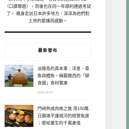
（口譯導遊），而後也在同一年順利通過考試
了。 親身走訪日本許多地方，深深為他們對
土地的愛護而感動。
最新發布
淡路島的真本事：洋蔥、章
魚與鱧魚，稱霸關西的「御
食國」食材寶庫
2026-05-20
門崎熟成肉格之進 用150萬
日圓填平護城河的經營氣度
｜廢校重生的千萬產值