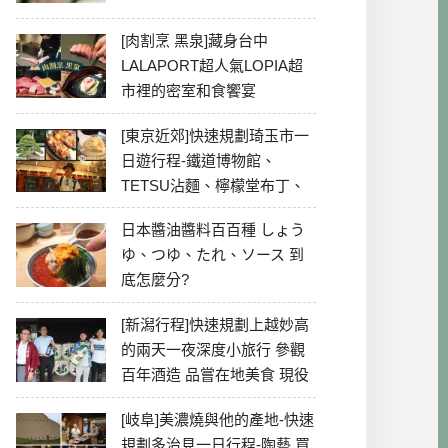
[肉割烹 黑泉]藏身台中
LALAPORT超人氣LOPIA超
市裡的密室和食饗宴
[東京近郊]快速規劃琦玉市一
日遊行程-鐵道博物館、
TETSU沾麵、檸檬堂布丁、
冰川神社、美食彙整
日本醬油醬料百百種 しょう
ゆ、つゆ、たれ、ソース 到
底怎麼分?
[新潟行程]快速規劃上越妙高
的兩天一夜深度小旅行 參觀
百年酒造 品嘗在地美食 現役
最老牌電影院
[岐阜]美濃燒與他的產地-快速
規劃多治見一日行程-陶藝 買