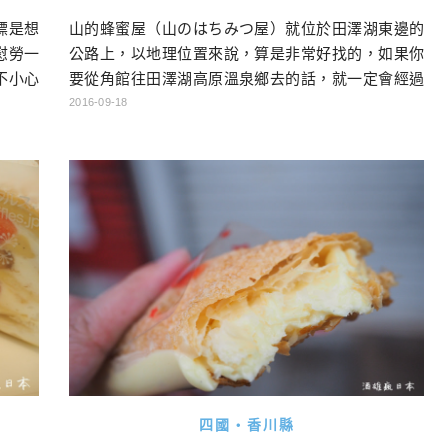
山的蜂蜜屋（山のはちみつ屋）就位於田澤湖東邊的
標是想
公路上，以地理位置來說，算是非常好找的，如果你
慰勞一
要從角館往田澤湖高原溫泉鄉去的話，就一定會經過
不小心
它。這個有趣的蜂蜜專賣店共分成兩個區，一邊是可
候吧！
2016-09-18
以坐下來吃甜點的咖啡廳，一邊則是販售蜂蜜跟冰淇
需要冷
淋的地方。門口還停一台雙層公車，是可以用來吃甜
，也是
點的內用區，裡面有開冷氣，所以即使白天去，也一
G裡，
點都不熱。甜點以蛋糕卷跟泡芙為主，我個人覺得口
 MI
味都還不錯，蠻值得經過時停下來 […]…
四國・香川縣