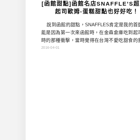
[函館甜點]函館名店SNAFFLE’S
起司歐姆-蛋糕甜點也好好吃！
說到函館的甜點，SNAFFLES肯定是我的首
能是因為第一次來函館時，在金森倉庫吃到起
時的那種衝擊，當時覺得在台灣不愛吃甜食的
真是井底之蛙，渺小的可以。這次到函館，正好
2016-04-01
0分鐘的空檔，我馬上想到的，就是要來店裡吃
他甜點囉！ 這間分店在函館車站前，大門
附近，一樓是蛋糕櫥窗，二樓是咖啡館，也可
[…]…