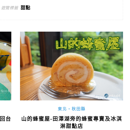
甜點
遊覽標籤
東北・秋田縣
山的蜂蜜屋-田澤湖旁的蜂蜜專賣及冰淇
不回台
淋甜點店