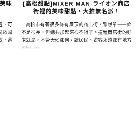
超美味
[高松甜點]MIXER MAN-ライオン商店
街裡的美味甜點，大推無名派！
選，可
高松市有著很多條有屋頂的商店街，雖然單一一條
司歐姆
不是很長，但總共加起來很不得了。這種商店街的好
我，還
處就是，不管天候如何，讓居民、遊客永遠都有地方
有個4
逛街。在比較靠近琴平電鐵片原町車站，有一條南北
2016-03-29
看看其
向的商店街，名叫「ライオン通り」。這段商店街有
商店街
一家看起來蠻時尚的甜點外帶店「MIXER MAN」，
以只點
其實我們也是逛街逛到，忽然有被吸引到，就買了一
個小東西來試試，沒想到比想像中好吃，於是一夥人
[…]…