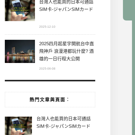
台灣人也能買的日本可通話
SIM卡-ジャパンSIMカード
2025-12-10
2025四月起星宇開航台中直
飛神戶 浪漫港都玩什麼? 酒
雄的一日行程大公開
2025-06-08
熱門文章與頁面︰
台灣人也能買的日本可通話
SIM卡-ジャパンSIMカード