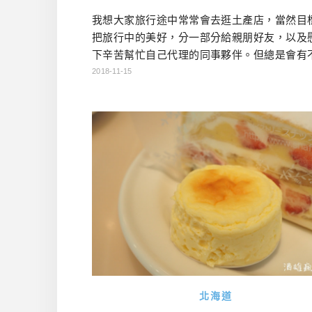
我想大家旅行途中常常會去逛土產店，當然目
把旅行中的美好，分一部分給親朋好友，以及
下辛苦幫忙自己代理的同事夥伴。但總是會有
忘記真正目的，而買了自己想吃的點心這種時
2018-11-15
畢竟很多甜點類，不是賞味期限很短，就是
藏，帶不回台灣的話，我們裝進自己的肚子裡
很合理的（吧？）。 本篇就要帶大家逛逛MIN
認識一下連酒雄也沒辦法視而不見的美味甜點們！
NG資訊 名稱: MIN […]…
北海道