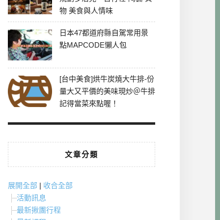
物 美食與人情味
日本47都道府縣自駕常用景
點MAPCODE懶人包
[台中美食]烘牛炭燒大牛排-份
量大又平價的美味現炒＠牛排
記得當菜來點喔！
文章分類
展開全部
|
收合全部
活動訊息
最新揪團行程