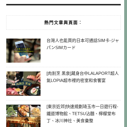
熱門文章與頁面︰
台灣人也能買的日本可通話SIM卡-ジャ
パンSIMカード
[肉割烹 黑泉]藏身台中LALAPORT超人
氣LOPIA超市裡的密室和食饗宴
[東京近郊]快速規劃琦玉市一日遊行程-
鐵道博物館、TETSU沾麵、檸檬堂布
丁、冰川神社、美食彙整