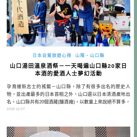
日本自駕旅遊心得
山陽・山口縣
山口湯田溫泉酒祭－一天喝遍山口縣20家日
本酒的愛酒人士夢幻活動
孕育維新志士的搖籃－山口縣，除了有很多出名的歷史人
物，並出產最多的日本首相之外，山口還以日本清酒產地出
名。山口縣共有20個酒藏(釀酒廠)，以數量上來說絕不算多，
但說到這裡知名的幾款酒，如：＜獺祭＞＜東洋美人＞＜雁
2018-12-07
木＞等等，就算不是很懂日本酒的朋友，也應該有點印象
吧？ 警語：未成年請勿飲酒。酒後不駕車。 每年10月，山口
縣內的20個酒藏會齊聚一堂，一起到山口市湯田溫泉舉辦