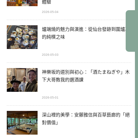
體驗
2026-05-04
爐端燒的魅力與演進：從仙台發跡到圍爐裏
的純樸之味
2026-05-03
神樂坂的道別與初心：「酒たまねぎや」木
下大哥教我的選酒課
2026-05-01
深山裡的美學：安藤雅信與百草藝廊的「絕
對價值」