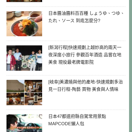
日本醬油醬料百百種 しょうゆ、つゆ、
たれ、ソース 到底怎麼分?
[新潟行程]快速規劃上越妙高的兩天一
夜深度小旅行 參觀百年酒造 品嘗在地
美食 現役最老牌電影院
[岐阜]美濃燒與他的產地-快速規劃多治
見一日行程-陶藝 買物 美食與人情味
日本47都道府縣自駕常用景點
MAPCODE懶人包