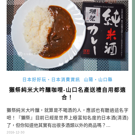
「湯田温泉酒まつり（湯田溫 […]…
日本好好玩・日本消費資訊
山陽・山口縣
獺祭純米大吟釀咖哩-山口名產送禮自用都適
合！
獺祭純米大吟釀，就算是不喝酒的人，應該也有聽過這名字
吧！『獺祭』目前已經是世界上極富知名度的日本酒(清酒)
了，但你知道他其實有出很多酒類以外的商品嗎？…
2016-12-30