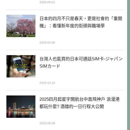
2026-05-01
日本的四月不只是春天，更是社會的「重開
機」：看懂新年度的街頭與職場學
2026-04-30
台灣人也能買的日本可通話SIM卡-ジャパン
SIMカード
2025-12-10
2025四月起星宇開航台中直飛神戶 浪漫港
都玩什麼? 酒雄的一日行程大公開
2025-06-08