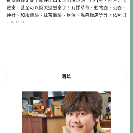
這條路線是從下關往山口市湯田溫泉的一日行程，內容非常
豐富，甚至可以說太過豐富了！有採草莓、動物園、公園、
神社、和服體驗、抹茶體驗、足湯、溫泉飯店等等，依照日
文的說法，就是一趟很「貪欲」的行程！此路線適合情侶、
2016-12-14
家庭，如果你在山口的時間不多，又想去很多地方，或許你
也可以照這樣玩看看！ 山口兩天一夜行程總覽 花之海農園採
草莓+午餐→常磐公園→防府天滿宮→菜香亭和服體驗→琉璃
光寺五重塔→湯田溫泉（原田酒 […]…
酒雄