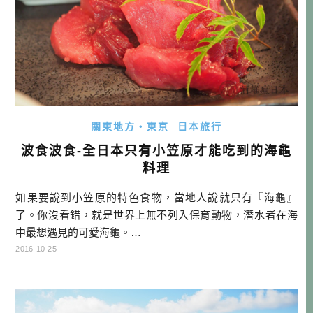
關東地方・東京
日本旅行
波食波食-全日本只有小笠原才能吃到的海龜
料理
如果要說到小笠原的特色食物，當地人說就只有『海龜』
了。你沒看錯，就是世界上無不列入保育動物，潛水者在海
中最想遇見的可愛海龜。…
2016-10-25