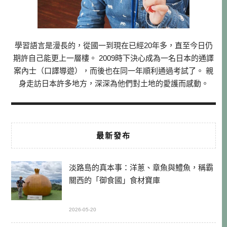
學習語言是漫長的，從國一到現在已經20年多，直至今日仍
期許自己能更上一層樓。 2009時下決心成為一名日本的通譯
案內士（口譯導遊），而後也在同一年順利通過考試了。 親
身走訪日本許多地方，深深為他們對土地的愛護而感動。
最新發布
淡路島的真本事：洋蔥、章魚與鱧魚，稱霸
關西的「御食國」食材寶庫
2026-05-20