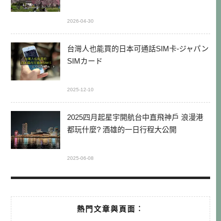
2026-04-30
台灣人也能買的日本可通話SIM卡-ジャパン
SIMカード
2025-12-10
2025四月起星宇開航台中直飛神戶 浪漫港
都玩什麼? 酒雄的一日行程大公開
2025-06-08
熱門文章與頁面︰