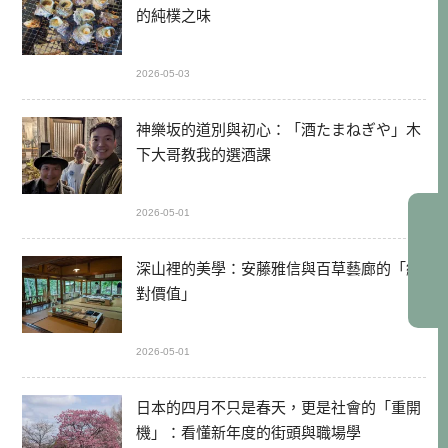
的純樸之味
2026-05-03
神樂坂的道別與初心：「酒たまねぎや」木
下大哥教我的選酒課
2026-05-01
深山裡的美學：安藤雅信與百草藝廊的「絕
對價值」
2026-05-01
日本的四月不只是春天，更是社會的「重開
機」：看懂新年度的街頭與職場學