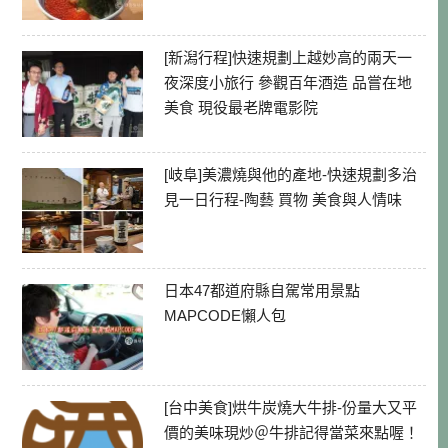
[新潟行程]快速規劃上越妙高的兩天一
夜深度小旅行 參觀百年酒造 品嘗在地
美食 現役最老牌電影院
[岐阜]美濃燒與他的產地-快速規劃多治
見一日行程-陶藝 買物 美食與人情味
日本47都道府縣自駕常用景點
MAPCODE懶人包
[台中美食]烘牛炭燒大牛排-份量大又平
價的美味現炒＠牛排記得當菜來點喔！