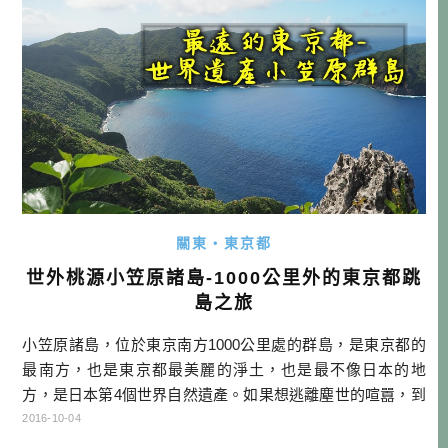
關東・東京都
世外桃源小笠原諸島-1000公里外的東京都跳
島之旅
小笠原諸島，位於東京南方1000公里處的群島，是東京都的
最南方，也是東京都最美麗的淨土，也是最不像日本的地
方，是日本第4個世界自然遺產。如果想逃離塵世的喧囂，到
遠一點的地方來洗滌心靈，沒有機場只能靠船交通的小笠原
2016-10-04
諸島，就是最棒的地方，沒有語言障礙的世外桃源，聽起來