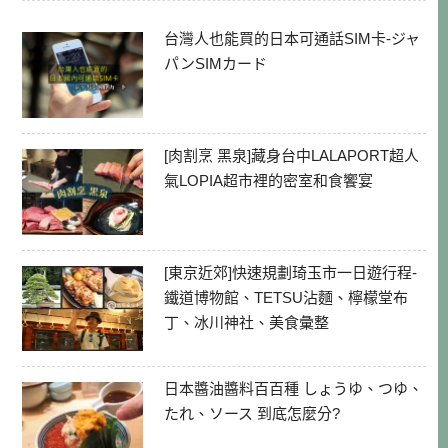
台灣人也能買的日本可通話SIM卡-ジャ
パンSIMカード
[肉割烹 黑泉]藏身台中LALAPORT超人
氣LOPIA超市裡的密室和食饗宴
[東京近郊]快速規劃琦玉市一日遊行程-
鐵道博物館、TETSU沾麵、檸檬堂布
丁、冰川神社、美食彙整
日本醬油醬料百百種 しょうゆ、つゆ、
たれ、ソース 到底怎麼分?