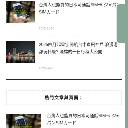
台灣人也能買的日本可通話SIM卡-ジャパン
SIMカード
2025-12-10
2025四月起星宇開航台中直飛神戶 浪漫港
都玩什麼? 酒雄的一日行程大公開
2025-06-08
熱門文章與頁面︰
台灣人也能買的日本可通話SIM卡-ジャ
パンSIMカード