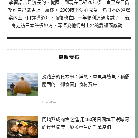
學習語言是漫長的，從國一到現在已經20年多，直至今日仍
期許自己能更上一層樓。 2009時下決心成為一名日本的通譯
案內士（口譯導遊），而後也在同一年順利通過考試了。 親
身走訪日本許多地方，深深為他們對土地的愛護而感動。
最新發布
淡路島的真本事：洋蔥、章魚與鱧魚，稱霸
關西的「御食國」食材寶庫
2026-05-20
門崎熟成肉格之進 用150萬日圓填平護城河
的經營氣度｜廢校重生的千萬產值