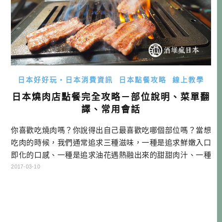
日本好好玩・日本消費資訊
日本點餐攻略
線上教學
日本燒肉店點餐完全攻略－部位說明、菜單翻
譯、常用會話
你喜歡吃燒肉嗎？你說得出自己最喜歡吃哪個部位嗎？當想
吃肉的時候，我們通常追求三種滋味，一種是追求鮮嫩入口
即化的口感、一種是追求油花遇熱融出來的甜甜肉汁、一種
是追求越嚼越有鮮味的嚼勁。今天這篇文章就要教大家，如
2017-03-10
何在沒有圖片菜單的日式燒肉店點餐！預祝大家都能找到最
適合自己的美味燒肉！ 本文傳送門：【了解牛肉部位】【何
謂カルビ】【牛肉類菜單】【內臟類菜單】【其他菜單】
【飲料（連結到另篇文章）】【和牛分 […]…