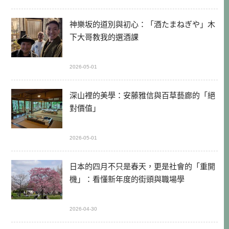
神樂坂的道別與初心：「酒たまねぎや」木
下大哥教我的選酒課
2026-05-01
深山裡的美學：安藤雅信與百草藝廊的「絕
對價值」
2026-05-01
日本的四月不只是春天，更是社會的「重開
機」：看懂新年度的街頭與職場學
2026-04-30