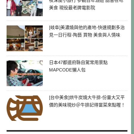
夜深度小旅行 參觀百年酒造 品嘗在地
美食 現役最老牌電影院
[岐阜]美濃燒與他的產地-快速規劃多治
見一日行程-陶藝 買物 美食與人情味
日本47都道府縣自駕常用景點
MAPCODE懶人包
[台中美食]烘牛炭燒大牛排-份量大又平
價的美味現炒＠牛排記得當菜來點喔！