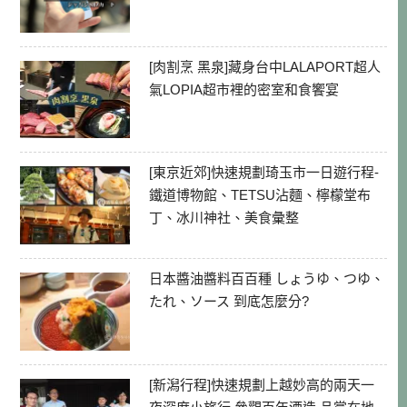
[肉割烹 黑泉]藏身台中LALAPORT超人
氣LOPIA超市裡的密室和食饗宴
[東京近郊]快速規劃琦玉市一日遊行程-
鐵道博物館、TETSU沾麵、檸檬堂布
丁、冰川神社、美食彙整
日本醬油醬料百百種 しょうゆ、つゆ、
たれ、ソース 到底怎麼分?
[新潟行程]快速規劃上越妙高的兩天一