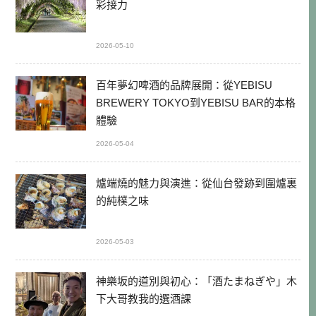
彩接力
2026-05-10
百年夢幻啤酒的品牌展開：從YEBISU
BREWERY TOKYO到YEBISU BAR的本格
體驗
2026-05-04
爐端燒的魅力與演進：從仙台發跡到圍爐裏
的純樸之味
2026-05-03
神樂坂的道別與初心：「酒たまねぎや」木
下大哥教我的選酒課