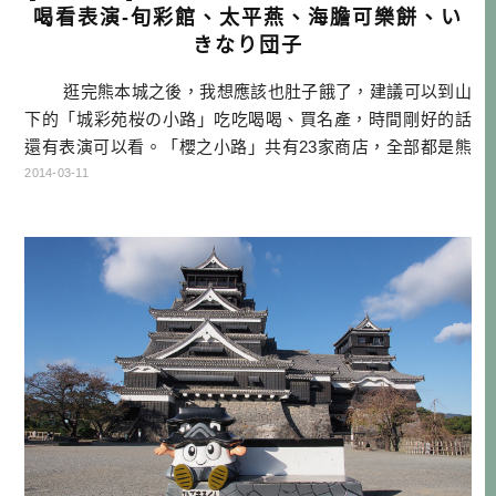
喝看表演-旬彩館、太平燕、海膽可樂餅、い
きなり団子
逛完熊本城之後，我想應該也肚子餓了，建議可以到山
下的「城彩苑桜の小路」吃吃喝喝、買名產，時間剛好的話
還有表演可以看。「櫻之小路」共有23家商店，全部都是熊
本縣精選的店家，『旬彩館』可以買到很多別縣買不到的魅
2014-03-11
力商品。『海膽可樂餅（うにコロッケ）』以及『瞬食團子
（いきなり団子）』是這裡的特殊名產，推薦可以買來吃吃
看。而如果要吃個像午餐的東西，則 […]…