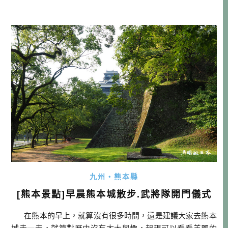
人不是太擁擠，就算是平常日的午後，咖啡店也常常坐滿了
人，這樣的悠閒小鎮，騎腳踏車逛逛，就是一種不錯的走法
吧！ […]…
九州・熊本縣
[熊本景點]早晨熊本城散步.武將隊開門儀式
在熊本的早上，就算沒有很多時間，還是建議大家去熊本