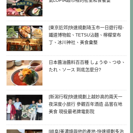
氣LOPIA超市裡的密室和食饗宴
[東京近郊]快速規劃琦玉市一日遊行程-
鐵道博物館、TETSU沾麵、檸檬堂布
丁、冰川神社、美食彙整
日本醬油醬料百百種 しょうゆ、つゆ、
たれ、ソース 到底怎麼分?
[新潟行程]快速規劃上越妙高的兩天一
夜深度小旅行 參觀百年酒造 品嘗在地
美食 現役最老牌電影院
[岐阜]美濃燒與他的產地-快速規劃多治