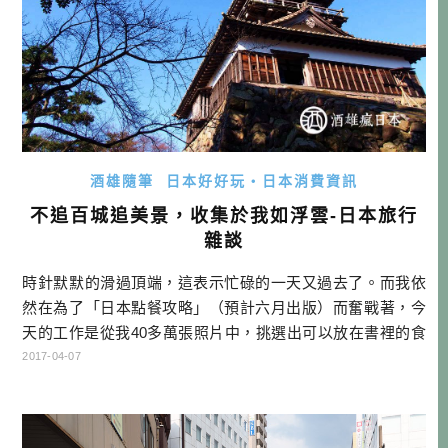
酒雄隨筆
日本好好玩・日本消費資訊
不追百城追美景，收集於我如浮雲-日本旅行
雜談
時針默默的滑過頂端，這表示忙碌的一天又過去了。而我依
然在為了「日本點餐攻略」（預計六月出版）而奮戰著，今
天的工作是從我40多萬張照片中，挑選出可以放在書裡的食
物遺照，再來看看缺少哪些部分，會請插畫家來幫忙補齊。
2017-04-07
日本城郭協會發出重大聲明 昨天是4/6，也就是諧音しろ的
「城之日」，同時也是日本城郭協會第50次迎接創立紀念
日。（日本城郭協會於2006年指定日本百名城的機構）他們