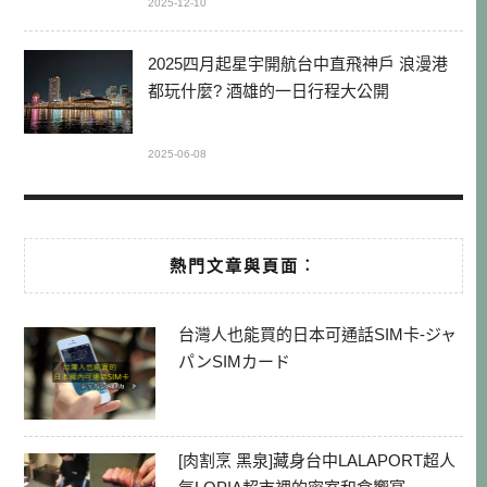
2025-12-10
2025四月起星宇開航台中直飛神戶 浪漫港
都玩什麼? 酒雄的一日行程大公開
2025-06-08
熱門文章與頁面︰
台灣人也能買的日本可通話SIM卡-ジャ
パンSIMカード
[肉割烹 黑泉]藏身台中LALAPORT超人