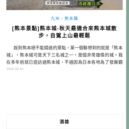
九州・熊本縣
[熊本景點]熊本城-秋天最適合來熊本城散
步，自駕上山最輕鬆
說到熊本絕不能錯過的景點，第一個聯想到的就是「熊本
城」，熊本城可是天下三名城之一，是個非常雄偉的城。我
在多年前就已造訪過熊本城，不過因為日本各地為了發展觀
光，各縣都有在進行古城的修復事業，所以隔幾年後再訪，
2014-03-10
可能會有新感受喔！ 能在秋高氣爽的晴天走訪熊本城，
真是我的幸運。好天氣真是旅人最不可多得的朋友 […]…
酒雄