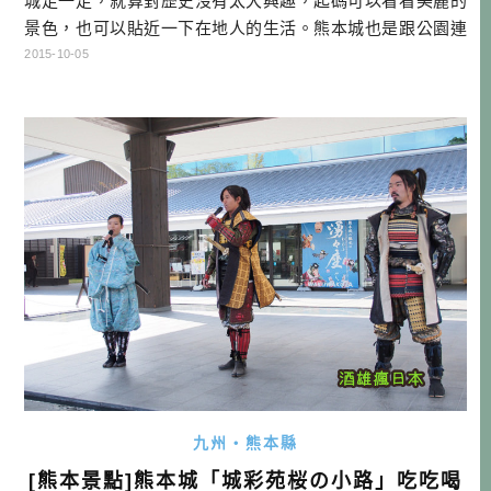
城走一走，就算對歷史沒有太大興趣，起碼可以看看美麗的
景色，也可以貼近一下在地人的生活。熊本城也是跟公園連
結在一起，早上會有很多運動社團的學生在跑步、或是當地
2015-10-05
人在溜狗。我們就遇到當地高中羽球社團的女學生，看到我
們還跟說「おはようございます」，跟我們打招呼，然後我
們很自然的回覆他們「おはよう、頑張って」。這種 […]…
九州・熊本縣
[熊本景點]熊本城「城彩苑桜の小路」吃吃喝