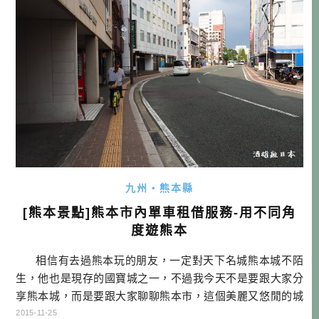
在這一天有了重大發表， […]…
九州・熊本縣
[熊本景點]熊本市內單車租借服務-用不同角
度遊熊本
相信有去過熊本玩的朋友，一定對天下名城熊本城不陌
生，他也是現存的國寶城之一，不過我今天不是要跟大家分
享熊本城，而是要跟大家聊聊熊本市，這個美麗又悠閒的城
市。我到熊本的時候，總覺得跟我居住的台中有幾分相似，
2015-11-25