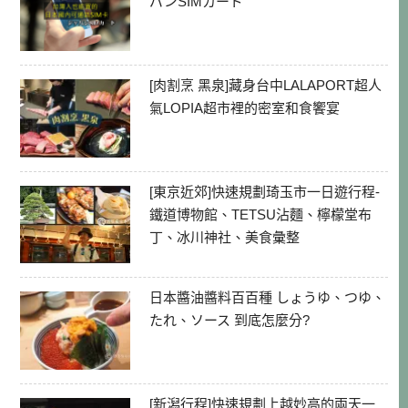
パンSIMカード
[肉割烹 黑泉]藏身台中LALAPORT超人
氣LOPIA超市裡的密室和食饗宴
[東京近郊]快速規劃琦玉市一日遊行程-
鐵道博物館、TETSU沾麵、檸檬堂布
丁、冰川神社、美食彙整
日本醬油醬料百百種 しょうゆ、つゆ、
たれ、ソース 到底怎麼分?
[新潟行程]快速規劃上越妙高的兩天一