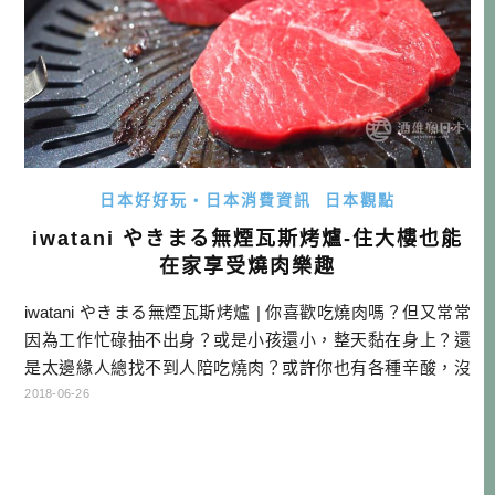
日本好好玩・日本消費資訊
日本觀點
iwatani やきまる無煙瓦斯烤爐-住大樓也能
在家享受燒肉樂趣
iwatani やきまる無煙瓦斯烤爐 | 你喜歡吃燒肉嗎？但又常常
因為工作忙碌抽不出身？或是小孩還小，整天黏在身上？還
是太邊緣人總找不到人陪吃燒肉？或許你也有各種辛酸，沒
有辦法到燒肉店大快朵頤，現在你可以不用煩惱了！因為日
2018-06-26
本岩谷公司（iwatani）推出了無煙燒肉瓦斯烤爐，讓你在家
也可以DIY燒肉，根據我自己測試結果，大樓室內有煙霧偵測
器也不怕哦！ 點這快速購買: 瓦斯烤爐 | 追加烤盤 | […]…