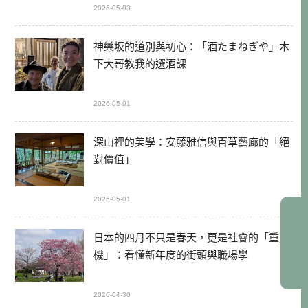
2026-05-03
神樂坂的道別與初心：「酒たまねぎや」木
下大哥教我的選酒課
2026-05-01
深山裡的美學：安藤雅信與百草藝廊的「絕
對價值」
2026-05-01
日本的四月不只是春天，更是社會的「重開
機」：看懂新年度的街頭與職場學
2026-04-30