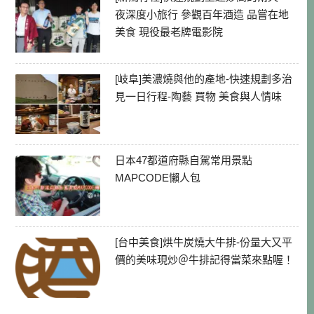
夜深度小旅行 參觀百年酒造 品嘗在地
美食 現役最老牌電影院
[岐阜]美濃燒與他的產地-快速規劃多治
見一日行程-陶藝 買物 美食與人情味
日本47都道府縣自駕常用景點
MAPCODE懶人包
[台中美食]烘牛炭燒大牛排-份量大又平
價的美味現炒＠牛排記得當菜來點喔！