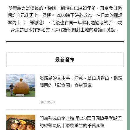
學習語言是漫長的，從國一到現在已經20年多，直至今日仍
期許自己能更上一層樓。 2009時下決心成為一名日本的通譯
案內士（口譯導遊），而後也在同一年順利通過考試了。 親
身走訪日本許多地方，深深為他們對土地的愛護而感動。
最新發布
淡路島的真本事：洋蔥、章魚與鱧魚，稱霸
關西的「御食國」食材寶庫
2026-05-20
門崎熟成肉格之進 用150萬日圓填平護城河
的經營氣度｜廢校重生的千萬產值