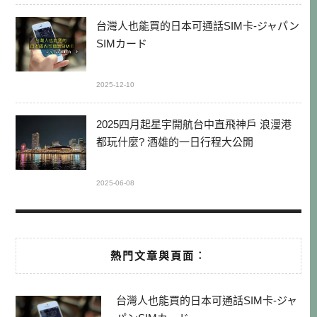
台灣人也能買的日本可通話SIM卡-ジャパン
SIMカード
2025-12-10
2025四月起星宇開航台中直飛神戶 浪漫港
都玩什麼? 酒雄的一日行程大公開
2025-06-08
熱門文章與頁面︰
台灣人也能買的日本可通話SIM卡-ジャ