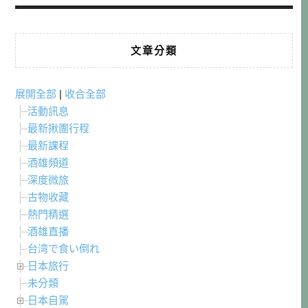
文章分類
展開全部
|
收合全部
活動訊息
最新揪團行程
最新課程
酒雄頻道
深度微旅
古物收藏
熱門精選
酒雄直播
台湾で食い倒れ
日本旅行
未分類
日本自駕