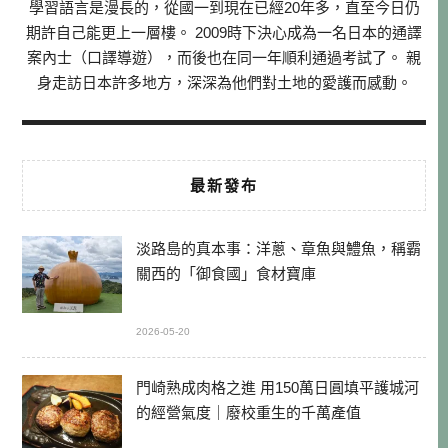
學習語言是漫長的，從國一到現在已經20年多，直至今日仍
期許自己能更上一層樓。 2009時下決心成為一名日本的通譯
案內士（口譯導遊），而後也在同一年順利通過考試了。 親
身走訪日本許多地方，深深為他們對土地的愛護而感動。
最新發布
淡路島的真本事：洋蔥、章魚與鱧魚，稱霸
關西的「御食國」食材寶庫
2026-05-20
門崎熟成肉格之進 用150萬日圓填平護城河
的經營氣度｜廢校重生的千萬產值