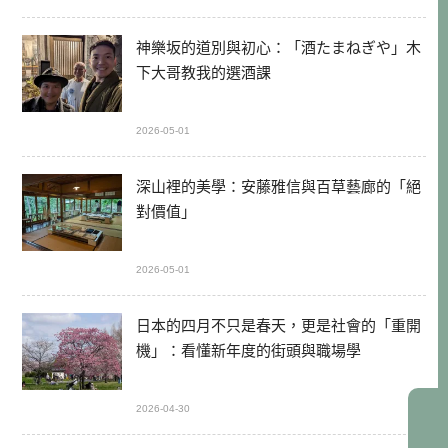
神樂坂的道別與初心：「酒たまねぎや」木
下大哥教我的選酒課
2026-05-01
深山裡的美學：安藤雅信與百草藝廊的「絕
對價值」
2026-05-01
日本的四月不只是春天，更是社會的「重開
機」：看懂新年度的街頭與職場學
2026-04-30