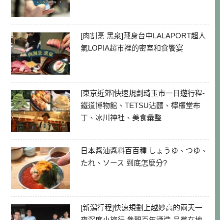
[肉割烹 黑泉]藏身台中LALAPORT超人
氣LOPIA超市裡的密室和食饗宴
[東京近郊]快速規劃琦玉市一日遊行程-
鐵道博物館、TETSU沾麵、檸檬堂布
丁、冰川神社、美食彙整
日本醬油醬料百百種 しょうゆ、つゆ、
たれ、ソース 到底怎麼分?
[新潟行程]快速規劃上越妙高的兩天一
夜深度小旅行 參觀百年酒造 品嘗在地