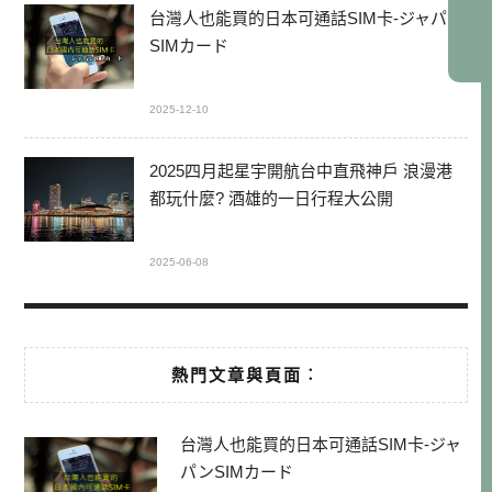
台灣人也能買的日本可通話SIM卡-ジャパン
SIMカード
2025-12-10
2025四月起星宇開航台中直飛神戶 浪漫港
都玩什麼? 酒雄的一日行程大公開
2025-06-08
熱門文章與頁面︰
台灣人也能買的日本可通話SIM卡-ジャ
パンSIMカード