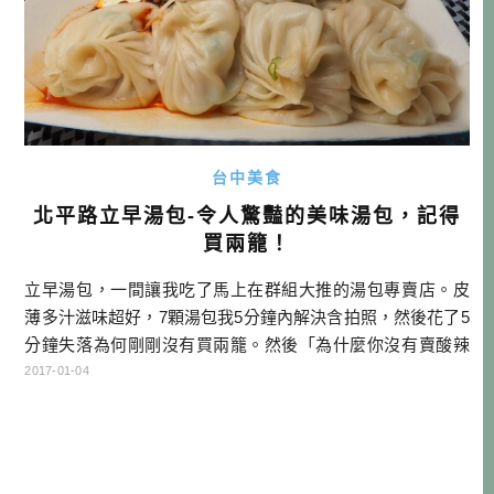
台中美食
北平路立早湯包-令人驚豔的美味湯包，記得
買兩籠！
立早湯包，一間讓我吃了馬上在群組大推的湯包專賣店。皮
薄多汁滋味超好，7顆湯包我5分鐘內解決含拍照，然後花了5
分鐘失落為何剛剛沒有買兩籠。然後「為什麼你沒有賣酸辣
湯？」，是跟我一樣的粉絲們心中共同的疑問！…
2017-01-04