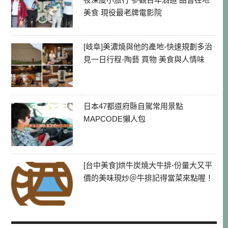
美食 現役最老牌電影院
[岐阜]美濃燒與他的產地-快速規劃多治
見一日行程-陶藝 買物 美食與人情味
日本47都道府縣自駕常用景點
MAPCODE懶人包
[台中美食]烘牛炭燒大牛排-份量大又平
價的美味現炒＠牛排記得當菜來點喔！