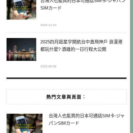
台灣人也能買的日本可通話SIM卡-ジャパン
SIMカード
2025-12-10
2025四月起星宇開航台中直飛神戶 浪漫港
都玩什麼? 酒雄的一日行程大公開
2025-06-08
熱門文章與頁面︰
台灣人也能買的日本可通話SIM卡-ジャ
パンSIMカード