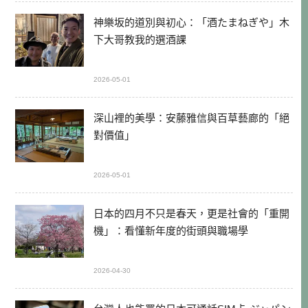
神樂坂的道別與初心：「酒たまねぎや」木
下大哥教我的選酒課
2026-05-01
深山裡的美學：安藤雅信與百草藝廊的「絕
對價值」
2026-05-01
日本的四月不只是春天，更是社會的「重開
機」：看懂新年度的街頭與職場學
2026-04-30