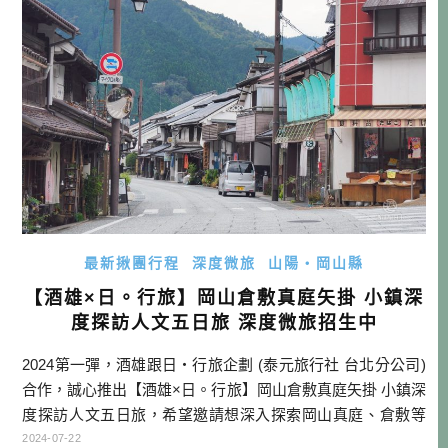
是我圓夢之時！ ＊ […]…
最新揪團行程
深度微旅
山陽・岡山縣
【酒雄×日。行旅】岡山倉敷真庭矢掛 小鎮深
度探訪人文五日旅 深度微旅招生中
2024第一彈，酒雄跟日・行旅企劃 (泰元旅行社 台北分公司)
合作，誠心推出【酒雄×日。行旅】岡山倉敷真庭矢掛 小鎮深
度探訪人文五日旅，希望邀請想深入探索岡山真庭、倉敷等
小鎮魅力的好朋友來參加！這也是為數不多，酒雄推出的公
2024-07-22