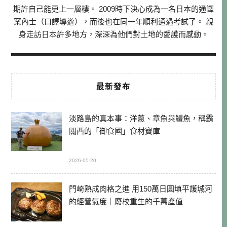
期許自己能更上一層樓。 2009時下決心成為一名日本的通譯
案內士（口譯導遊），而後也在同一年順利通過考試了。 親
身走訪日本許多地方，深深為他們對土地的愛護而感動。
最新發布
淡路島的真本事：洋蔥、章魚與鱧魚，稱霸
關西的「御食國」食材寶庫
2026-05-20
門崎熟成肉格之進 用150萬日圓填平護城河
的經營氣度｜廢校重生的千萬產值