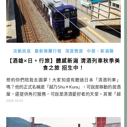
活動訊息
最新揪團行程
深度微旅
中部・新潟縣
【酒雄×日。行旅】體感新潟 清酒列車秋季美
食之旅 招生中！
想約你們陪我去圓夢！大家知道有聽過日本「清酒列車」
嗎？他的正式名稱是「越乃Shu＊Kura」，可說是移動的居酒
屋，還提供角打服務，可說是清酒愛好者的天堂。其實「越
乃Shu＊Kura」已經運行了有10年之久，這十年我從一個普通
2024-10-02
的清酒粉，基於興趣考取唎酒師執照，又進修成日本酒學講
師，最後還直接晉升成清酒代理商，有這麼大的變化，但竟
然還沒搭過清酒列車。我想是時候了，就選在今年生日，就