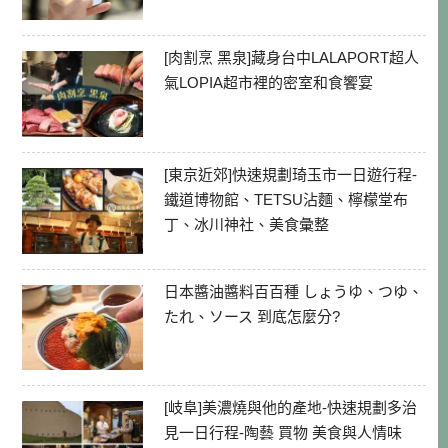
[肉割烹 黑泉]藏身台中LALAPORT超人
氣LOPIA超市裡的密室和食饗宴
[東京近郊]快速規劃琦玉市一日遊行程-
鐵道博物館、TETSU沾麵、檸檬堂布
丁、冰川神社、美食彙整
日本醬油醬料百百種 しょうゆ、つゆ、
たれ、ソース 到底怎麼分?
[岐阜]美濃燒與他的產地-快速規劃多治
見一日行程-陶藝 買物 美食與人情味