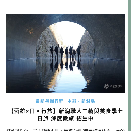
開團，非常稀有罕見，還請大家多多支持！ 推薦行程 曜日 行
程 宿泊 朝食 昼食 夕食 9/6 五 桃園機場/岡山機場→湯原溫泉
→山椒魚資料館→溫泉街散策→晚餐→天然露天風呂砂湯 […]
…
最新揪團行程
中部・新潟縣
【酒雄×日。行旅】新潟職人工藝與美食學七
日旅 深度微旅 招生中
終於可以公開了！酒雄跟日・行旅企劃 (泰元旅行社 台北分公