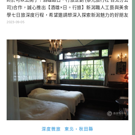
司)合作，誠心推出【酒雄×日。行旅】新潟職人工藝與美食
學七日旅深度行程，希望邀請想深入探索新潟魅力的好朋友
來參加！這也是時隔多年，酒雄再次推出的公開團，非常稀
2023-09-05
有罕見，還請大家多多支持！ *美食學（英語：Gastronom
y）是一門探討文化與食物之間的關係的學問，是所有與人類
飲食有關的理性知識，目的是藉由精進飲食以及了解飲食，
來保持身而為人 […]…
深度微旅
東北・秋田縣