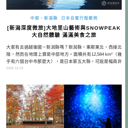
中部・新潟縣
日本自駕行程範例
[新潟深度微旅]大地里山藝術與SNOWPEAK
大自然體驗 滿滿美食之旅
大家有去過越後國－新潟縣嗎？新潟縣，東鄰東北，西接北
陸，然而在地理上算是中部地方。面積共有12,584 km²（幾
乎有六個台中市那麼大），是日本第五大縣，可說是幅員非
常廣闊。這麼大的縣，要一口氣玩完，可謂是不可能的任
2022-12-18
務。地形從海洋到高山、高原，四季分明，櫻花、花火、紅
葉都有一定的水準，而且還是日本積雪最深的雪國，這麼有
特色的地方，當然要好好深度了解，絕對不是只住宿一兩晚
就可以了解的地方！ 因此這 […]…