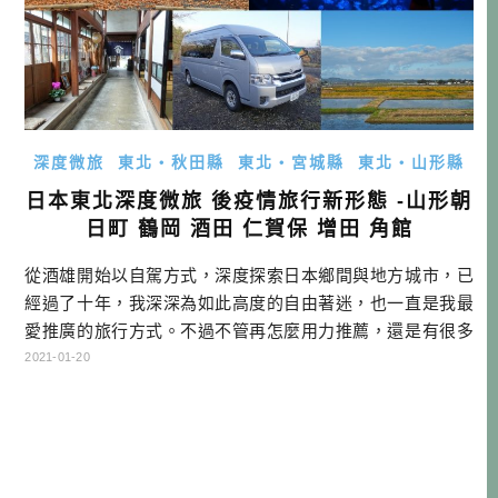
深度微旅
東北・秋田縣
東北・宮城縣
東北・山形縣
日本東北深度微旅 後疫情旅行新形態 -山形朝
日町 鶴岡 酒田 仁賀保 增田 角館
從酒雄開始以自駕方式，深度探索日本鄉間與地方城市，已
經過了十年，我深深為如此高度的自由著迷，也一直是我最
愛推廣的旅行方式。不過不管再怎麼用力推薦，還是有很多
人沒辦法在日本開車，可能是因為右駕使人卻步，也可能原
2021-01-20
本在台灣就不開車。這些年我有些感觸，就算費用降低下
來，或提供各種後援，能在日本自駕的人數，最多也不會超
過兩成。所以我不斷分享走入日本鄉間日常的美好，其實對
於不自駕的人來說，看得到吃不到，也許 […]…