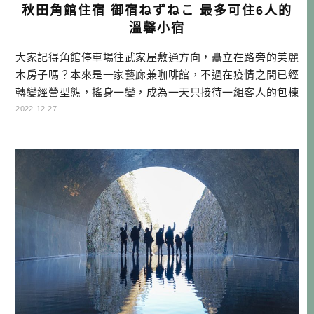
秋田角館住宿 御宿ねずねこ 最多可住6人的
溫馨小宿
大家記得角館停車場往武家屋敷通方向，矗立在路旁的美麗
木房子嗎？本來是一家藝廊兼咖啡館，不過在疫情之間已經
轉變經營型態，搖身一變，成為一天只接待一組客人的包棟
住宿了。因為老闆夫婦修築老屋時，實在太有SENSE，以前
2022-12-27
我只要帶去過的旅伴，大家都印象深刻，讚不絕口，所以我
始終都有關注這裡的消息，去年有追到他們轉民宿的消息，
很開心終於有機會去住一晚！ 御宿ねずねこ資訊 御宿ねずね
こ 預訂網站連結 秋田県仙 […]…