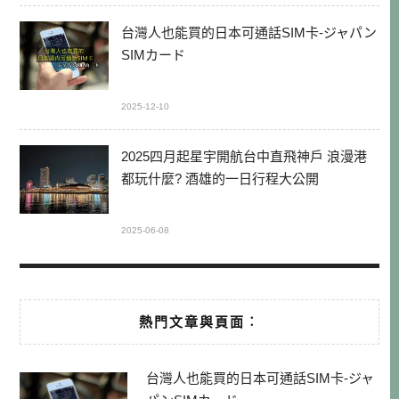
台灣人也能買的日本可通話SIM卡-ジャパン
SIMカード
2025-12-10
2025四月起星宇開航台中直飛神戶 浪漫港
都玩什麼? 酒雄的一日行程大公開
2025-06-08
熱門文章與頁面︰
台灣人也能買的日本可通話SIM卡-ジャ