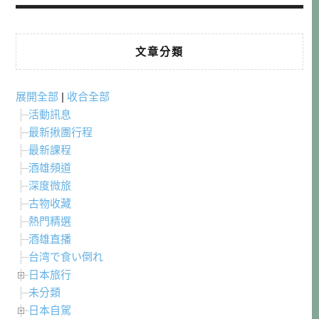
文章分類
展開全部
|
收合全部
活動訊息
最新揪團行程
最新課程
酒雄頻道
深度微旅
古物收藏
熱門精選
酒雄直播
台湾で食い倒れ
日本旅行
未分類
日本自駕