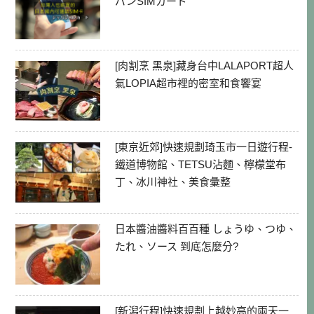
パンSIMカード
[肉割烹 黑泉]藏身台中LALAPORT超人
氣LOPIA超市裡的密室和食饗宴
[東京近郊]快速規劃琦玉市一日遊行程-
鐵道博物館、TETSU沾麵、檸檬堂布
丁、冰川神社、美食彙整
日本醬油醬料百百種 しょうゆ、つゆ、
たれ、ソース 到底怎麼分?
[新潟行程]快速規劃上越妙高的兩天一