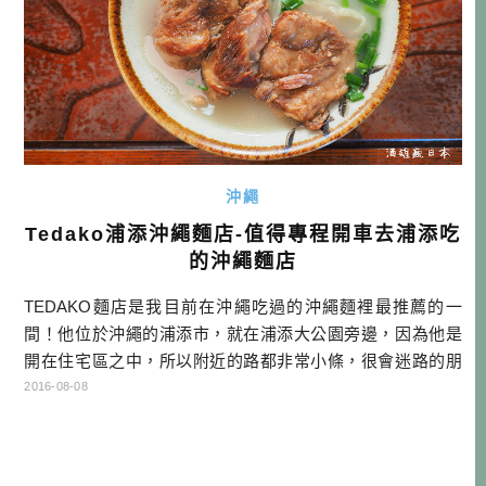
沖繩
Tedako浦添沖繩麵店-值得專程開車去浦添吃
的沖繩麵店
TEDAKO麵店是我目前在沖繩吃過的沖繩麵裡最推薦的一
間！他位於沖繩的浦添市，就在浦添大公園旁邊，因為他是
開在住宅區之中，所以附近的路都非常小條，很會迷路的朋
友，我想你很有可能會迷一陣子才能抵達。 要聊聊這間店，
2016-08-08
我們可先從店名「てだこ」開始，其實他是分成「てだ（太
陽）」跟「こ（孩子）」，以前浦添這個地方，被稱為「太
陽之子」，所以這個店名，如果要翻譯中文的話，就姑且說