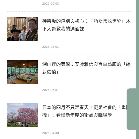
2026-05-03
神樂坂的道別與初心：「酒たまねぎや」木
下大哥教我的選酒課
2026-05-01
深山裡的美學：安藤雅信與百草藝廊的「絕
對價值」
2026-05-01
日本的四月不只是春天，更是社會的「重開
機」：看懂新年度的街頭與職場學
2026-04-30