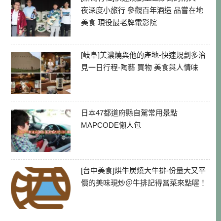
夜深度小旅行 參觀百年酒造 品嘗在地
美食 現役最老牌電影院
[岐阜]美濃燒與他的產地-快速規劃多治
見一日行程-陶藝 買物 美食與人情味
日本47都道府縣自駕常用景點
MAPCODE懶人包
[台中美食]烘牛炭燒大牛排-份量大又平
價的美味現炒＠牛排記得當菜來點喔！