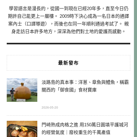
學習語言是漫長的，從國一到現在已經20年多，直至今日仍
期許自己能更上一層樓。 2009時下決心成為一名日本的通譯
案內士（口譯導遊），而後也在同一年順利通過考試了。 親
身走訪日本許多地方，深深為他們對土地的愛護而感動。
最新發布
淡路島的真本事：洋蔥、章魚與鱧魚，稱霸
關西的「御食國」食材寶庫
2026-05-20
門崎熟成肉格之進 用150萬日圓填平護城河
的經營氣度｜廢校重生的千萬產值