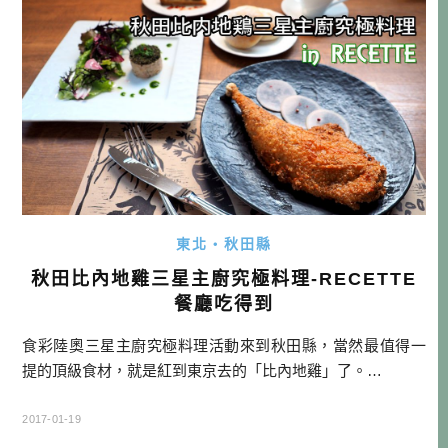
東北・秋田縣
秋田比內地雞三星主廚究極料理-RECETTE
餐廳吃得到
食彩陸奧三星主廚究極料理活動來到秋田縣，當然最值得一
提的頂級食材，就是紅到東京去的「比內地雞」了。…
2017-01-19