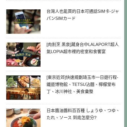
台灣人也能買的日本可通話SIM卡-ジャ
パンSIMカード
[肉割烹 黑泉]藏身台中LALAPORT超人
氣LOPIA超市裡的密室和食饗宴
[東京近郊]快速規劃琦玉市一日遊行程-
鐵道博物館、TETSU沾麵、檸檬堂布
丁、冰川神社、美食彙整
日本醬油醬料百百種 しょうゆ、つゆ、
たれ、ソース 到底怎麼分?