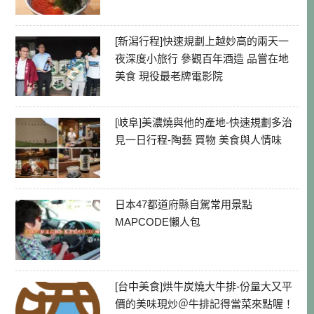
[新潟行程]快速規劃上越妙高的兩天一
夜深度小旅行 參觀百年酒造 品嘗在地
美食 現役最老牌電影院
[岐阜]美濃燒與他的產地-快速規劃多治
見一日行程-陶藝 買物 美食與人情味
日本47都道府縣自駕常用景點
MAPCODE懶人包
[台中美食]烘牛炭燒大牛排-份量大又平
價的美味現炒＠牛排記得當菜來點喔！