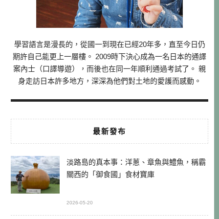
學習語言是漫長的，從國一到現在已經20年多，直至今日仍
期許自己能更上一層樓。 2009時下決心成為一名日本的通譯
案內士（口譯導遊），而後也在同一年順利通過考試了。 親
身走訪日本許多地方，深深為他們對土地的愛護而感動。
最新發布
淡路島的真本事：洋蔥、章魚與鱧魚，稱霸
關西的「御食國」食材寶庫
2026-05-20