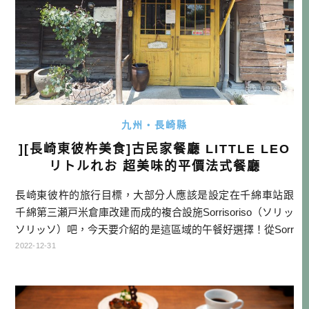
九州・長崎縣
][長崎東彼杵美食]古民家餐廳 LITTLE LEO
リトルれお 超美味的平價法式餐廳
長崎東彼杵的旅行目標，大部分人應該是設定在千綿車站跟
千綿第三瀬戸米倉庫改建而成的複合設施Sorrisoriso（ソリッ
ソリッソ）吧，今天要介紹的是這區域的午餐好選擇！從Sorr
isoriso往後走，會看到一個上坡路，走上去之後有古董品商
2022-12-31
店，再往上走一點點，就會看到這間LITTLE LEO（リトルれ
お），就是我們今天的目標。 LITTLE LEO資訊 LITTLE LEO
（リトルれお） 官網連結 […]…