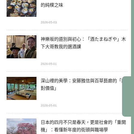
的純樸之味
2026-05-03
神樂坂的道別與初心：「酒たまねぎや」木
下大哥教我的選酒課
2026-05-01
深山裡的美學：安藤雅信與百草藝廊的「絕
對價值」
2026-05-01
日本的四月不只是春天，更是社會的「重開
機」：看懂新年度的街頭與職場學