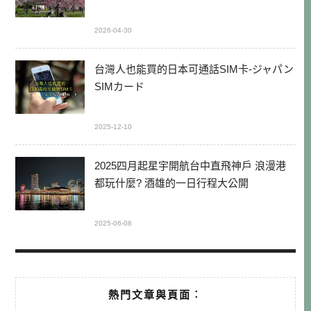
2026-04-30
台灣人也能買的日本可通話SIM卡-ジャパン
SIMカード
2025-12-10
2025四月起星宇開航台中直飛神戶 浪漫港
都玩什麼? 酒雄的一日行程大公開
2025-06-08
熱門文章與頁面︰