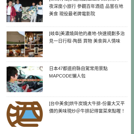
夜深度小旅行 參觀百年酒造 品嘗在地
美食 現役最老牌電影院
[岐阜]美濃燒與他的產地-快速規劃多治
見一日行程-陶藝 買物 美食與人情味
日本47都道府縣自駕常用景點
MAPCODE懶人包
[台中美食]烘牛炭燒大牛排-份量大又平
價的美味現炒＠牛排記得當菜來點喔！