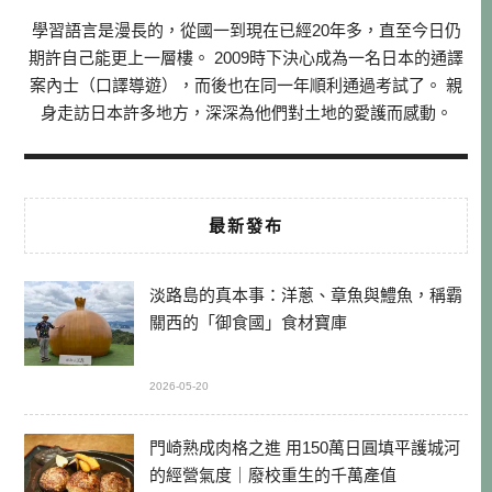
學習語言是漫長的，從國一到現在已經20年多，直至今日仍
期許自己能更上一層樓。 2009時下決心成為一名日本的通譯
案內士（口譯導遊），而後也在同一年順利通過考試了。 親
身走訪日本許多地方，深深為他們對土地的愛護而感動。
最新發布
淡路島的真本事：洋蔥、章魚與鱧魚，稱霸
關西的「御食國」食材寶庫
2026-05-20
門崎熟成肉格之進 用150萬日圓填平護城河
的經營氣度｜廢校重生的千萬產值