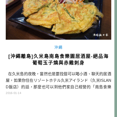
沖繩
[沖繩離島]久米島南島食樂園居酒屋-絕品海
葡萄玉子燒與赤雞刺身
在久米島的夜晚，當然也是要找個可以喝小酒、聊天的居酒
屋，如果你住在リゾートホテル久米アイランド（久米ISLAN
D飯店）的話，那麼也可以到他們家自己經營的「南島食樂
園」吃看看。基本上以離島來說，這個規模的居酒屋算是很
2016-01-14
珍貴的啊！而且料理真的還蠻不錯的，基本上我們叫的菜都
很好吃，也都有運用到久米島上特有的食材，至於服務方面
因為人手比較不足，就請不要太挑剔了！ 本文傳送門：【