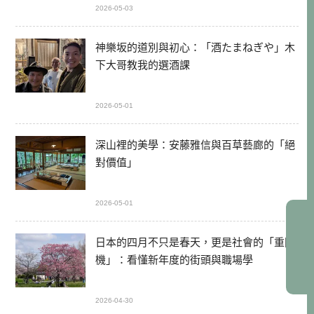
2026-05-03
神樂坂的道別與初心：「酒たまねぎや」木
下大哥教我的選酒課
2026-05-01
深山裡的美學：安藤雅信與百草藝廊的「絕
對價值」
2026-05-01
日本的四月不只是春天，更是社會的「重開
機」：看懂新年度的街頭與職場學
2026-04-30