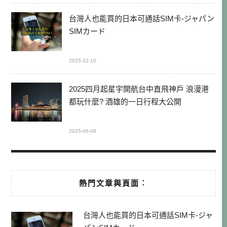
台灣人也能買的日本可通話SIM卡-ジャパン
SIMカード
2025-12-10
2025四月起星宇開航台中直飛神戶 浪漫港
都玩什麼? 酒雄的一日行程大公開
2025-06-08
熱門文章與頁面︰
台灣人也能買的日本可通話SIM卡-ジャ