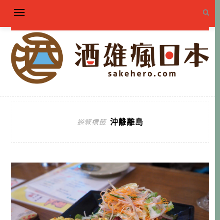
沖離離島
遊覽標籤