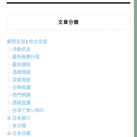
文章分類
展開全部
|
收合全部
活動訊息
最新揪團行程
最新課程
酒雄頻道
深度微旅
古物收藏
熱門精選
酒雄直播
台湾で食い倒れ
日本旅行
未分類
日本自駕