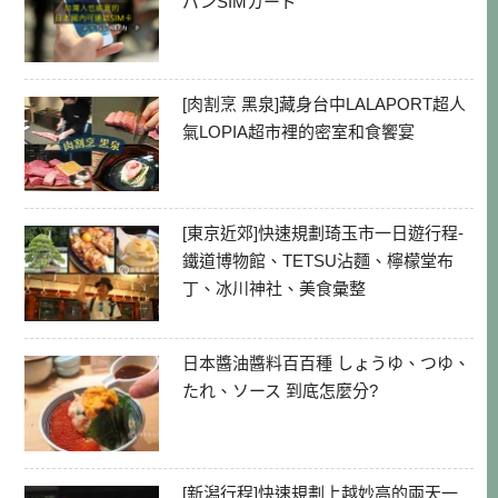
パンSIMカード
[肉割烹 黑泉]藏身台中LALAPORT超人
氣LOPIA超市裡的密室和食饗宴
[東京近郊]快速規劃琦玉市一日遊行程-
鐵道博物館、TETSU沾麵、檸檬堂布
丁、冰川神社、美食彙整
日本醬油醬料百百種 しょうゆ、つゆ、
たれ、ソース 到底怎麼分?
[新潟行程]快速規劃上越妙高的兩天一