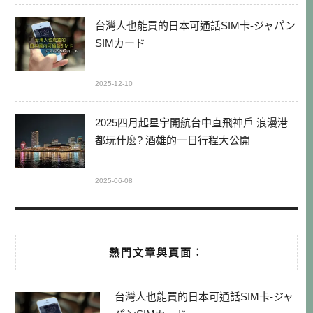
台灣人也能買的日本可通話SIM卡-ジャパン
SIMカード
2025-12-10
2025四月起星宇開航台中直飛神戶 浪漫港
都玩什麼? 酒雄的一日行程大公開
2025-06-08
熱門文章與頁面︰
台灣人也能買的日本可通話SIM卡-ジャ