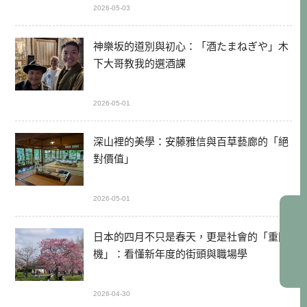
2026-05-03
神樂坂的道別與初心：「酒たまねぎや」木
下大哥教我的選酒課
2026-05-01
深山裡的美學：安藤雅信與百草藝廊的「絕
對價值」
2026-05-01
日本的四月不只是春天，更是社會的「重開
機」：看懂新年度的街頭與職場學
2026-04-30