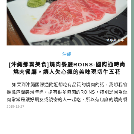
沖繩
[沖繩那霸美食]燒肉餐廳ROINS-國際通時尚
燒肉餐廳。讓人失心瘋的美味現切牛五花
如果到沖繩國際通附近想吃有品質的燒肉的話，我想我會
推薦這間裝潢時尚，還有很多包廂的ROINS，特別是因為燒
肉常常是跟好朋友或親密的人一起吃，所以有包廂的燒肉餐
廳可說是非常重要的存在！且這間給你的感覺，就是乾乾淨
2015-12-27
淨，不會有髒汙很多的感覺，對於環境有要求的老饕來說，
這真是太棒的選擇。至於價位呢？如果你不是打算要來吃飽
吃撐的話，來好好享受A5和牛的濃厚滋味，3000日圓就能有