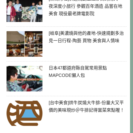
夜深度小旅行 參觀百年酒造 品嘗在地
美食 現役最老牌電影院
[岐阜]美濃燒與他的產地-快速規劃多治
見一日行程-陶藝 買物 美食與人情味
日本47都道府縣自駕常用景點
MAPCODE懶人包
[台中美食]烘牛炭燒大牛排-份量大又平
價的美味現炒＠牛排記得當菜來點喔！