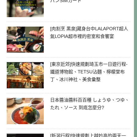
パンSIMカード
[肉割烹 黑泉]藏身台中LALAPORT超人
氣LOPIA超市裡的密室和食饗宴
[東京近郊]快速規劃琦玉市一日遊行程-
鐵道博物館、TETSU沾麵、檸檬堂布
丁、冰川神社、美食彙整
日本醬油醬料百百種 しょうゆ、つゆ、
たれ、ソース 到底怎麼分?
[新潟行程]快速規劃上越妙高的兩天一