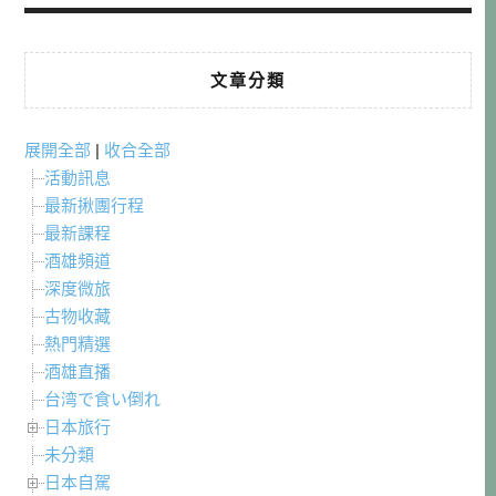
文章分類
展開全部
|
收合全部
活動訊息
最新揪團行程
最新課程
酒雄頻道
深度微旅
古物收藏
熱門精選
酒雄直播
台湾で食い倒れ
日本旅行
未分類
日本自駕