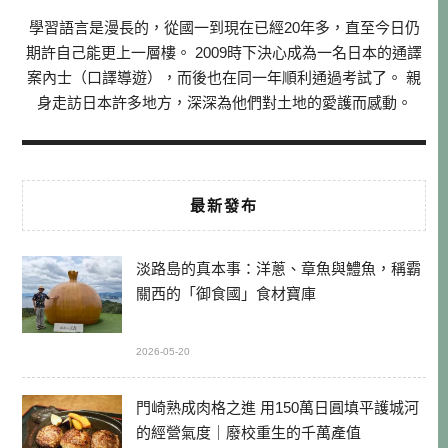
學習語言是漫長的，從國一到現在已經20年多，直至今日仍
期許自己能更上一層樓。 2009時下決心成為一名日本的通譯
案內士（口譯導遊），而後也在同一年順利通過考試了。 親
身走訪日本許多地方，深深為他們對土地的愛護而感動。
最新發布
淡路島的真本事：洋蔥、章魚與鱧魚，稱霸
關西的「御食國」食材寶庫
2026-05-20
門崎熟成肉格之進 用150萬日圓填平護城河
的經營氣度｜廢校重生的千萬產值