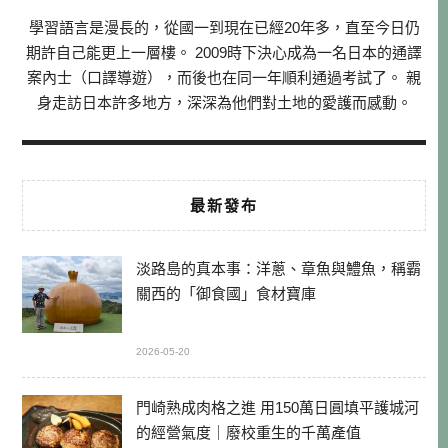
學習語言是漫長的，從國一到現在已經20年多，直至今日仍
期許自己能更上一層樓。 2009時下決心成為一名日本的通譯
案內士（口譯導遊），而後也在同一年順利通過考試了。 親
身走訪日本許多地方，深深為他們對土地的愛護而感動。
最新發布
淡路島的真本事：洋蔥、章魚與鱧魚，稱霸
關西的「御食國」食材寶庫
2026-05-20
門崎熟成肉格之進 用150萬日圓填平護城河
的經營氣度｜廢校重生的千萬產值