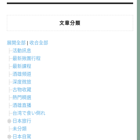
文章分類
展開全部
|
收合全部
活動訊息
最新揪團行程
最新課程
酒雄頻道
深度微旅
古物收藏
熱門精選
酒雄直播
台湾で食い倒れ
日本旅行
未分類
日本自駕