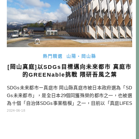
熱門精選
山陽・岡山縣
[岡山真庭]以SDGs目標邁向未來都市 真庭市
的GREENable挑戰 隈研吾風之葉
SDGs未来都市ー真庭市 岡山縣真庭市被日本政府選為「SD
Gs未来都市」，是全日本29個同獲殊榮的都市之一，也被選
為十個「自治体SDGs事業楷模」之一，目前以「真庭LIFES
TYLE(多樣性的真庭豐饒生活)」作為都市發展的目標。比起
2024-06-18
其他以物產、景點作為觀光發展重點的都市來說，SDGs主題
旅遊確實是一個亮點呢！ 來看真庭市民間企業，有採用生物
質發電，取代高汙染能源，並發展對於環境更友善的CLT(直