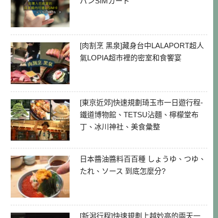
パンSIMカード
[肉割烹 黑泉]藏身台中LALAPORT超人
氣LOPIA超市裡的密室和食饗宴
[東京近郊]快速規劃琦玉市一日遊行程-
鐵道博物館、TETSU沾麵、檸檬堂布
丁、冰川神社、美食彙整
日本醬油醬料百百種 しょうゆ、つゆ、
たれ、ソース 到底怎麼分?
[新潟行程]快速規劃上越妙高的兩天一