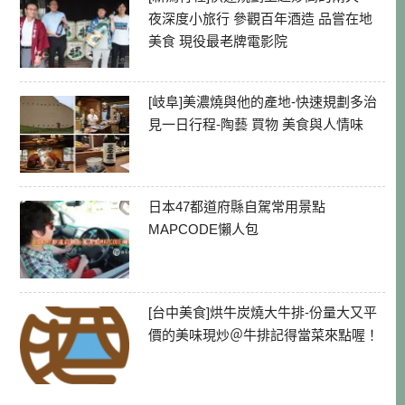
夜深度小旅行 參觀百年酒造 品嘗在地
美食 現役最老牌電影院
[岐阜]美濃燒與他的產地-快速規劃多治
見一日行程-陶藝 買物 美食與人情味
日本47都道府縣自駕常用景點
MAPCODE懶人包
[台中美食]烘牛炭燒大牛排-份量大又平
價的美味現炒＠牛排記得當菜來點喔！