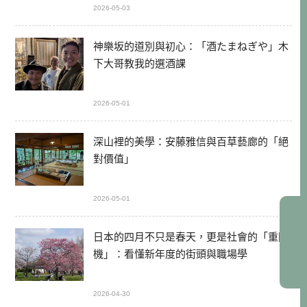
2026-05-03
神樂坂的道別與初心：「酒たまねぎや」木
下大哥教我的選酒課
2026-05-01
深山裡的美學：安藤雅信與百草藝廊的「絕
對價值」
2026-05-01
日本的四月不只是春天，更是社會的「重開
機」：看懂新年度的街頭與職場學
2026-04-30