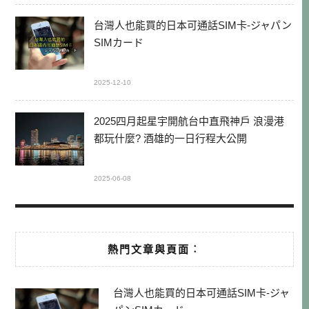
台灣人也能買的日本可通話SIM卡-ジャパン
SIMカード
2025-12-10
2025四月起星宇開航台中直飛神戶 浪漫港
都玩什麼? 酒雄的一日行程大公開
2025-06-08
熱門文章與頁面︰
台灣人也能買的日本可通話SIM卡-ジャ