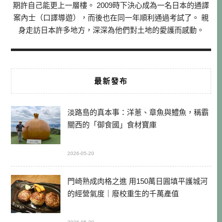
期許自己能更上一層樓。 2009時下決心成為一名日本的通譯
案內士（口譯導遊），而後也在同一年順利通過考試了。 親
身走訪日本許多地方，深深為他們對土地的愛護而感動。
最新發布
淡路島的真本事：洋蔥、章魚與鱧魚，稱霸
關西的「御食國」食材寶庫
2026-05-20
門崎熟成肉格之進 用150萬日圓填平護城河
的經營氣度｜廢校重生的千萬產值