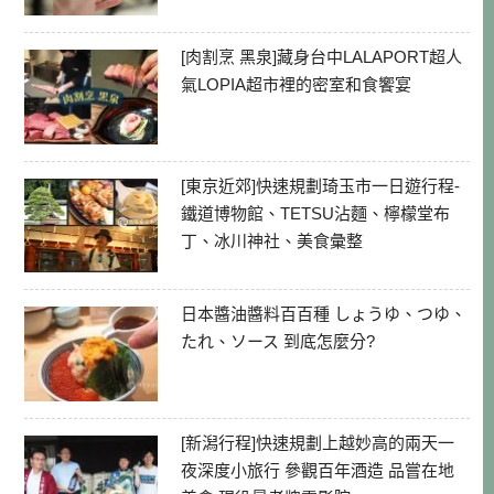
[肉割烹 黑泉]藏身台中LALAPORT超人
氣LOPIA超市裡的密室和食饗宴
[東京近郊]快速規劃琦玉市一日遊行程-
鐵道博物館、TETSU沾麵、檸檬堂布
丁、冰川神社、美食彙整
日本醬油醬料百百種 しょうゆ、つゆ、
たれ、ソース 到底怎麼分?
[新潟行程]快速規劃上越妙高的兩天一
夜深度小旅行 參觀百年酒造 品嘗在地