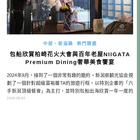
中部・新潟縣
熱門精選
包船欣賞柏崎花火大會與百年老屋NIIGATA
Premium Dining奢華美食饗宴
2024年8月，接到了一個非常有趣的邀約。新潟県観光協会規
劃了一個針對超級富裕層TA的旅遊行程，以特別企畫的「六
手新潟頂級餐會」為主打，並特別包船出海欣賞一年一度的
新潟三大花火節「柏崎花火」，並結合歷史、人文、風土等
2024-09-05
具有獨特性景點，包裝成一個奢華的旅遊方案，面向海外旅
客銷售，最頂級的方案售價高達39萬日圓。 所以這次酒雄就
是擔任試玩員的角色，幫大家搶先體驗這頂級奢華的行程。
就來看看兩天一夜下來， […]…