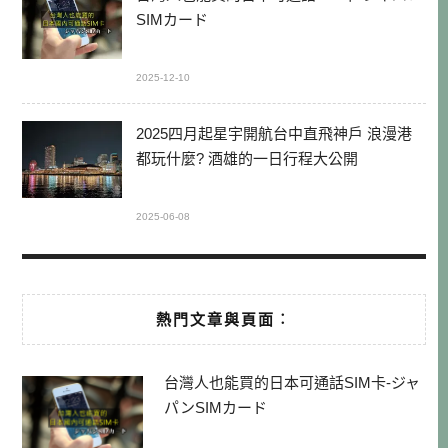
SIMカード
2025-12-10
2025四月起星宇開航台中直飛神戶 浪漫港
都玩什麼? 酒雄的一日行程大公開
2025-06-08
熱門文章與頁面︰
台灣人也能買的日本可通話SIM卡-ジャ
パンSIMカード