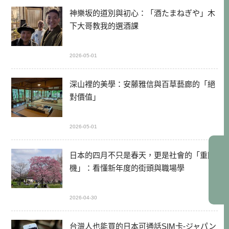
神樂坂的道別與初心：「酒たまねぎや」木
下大哥教我的選酒課
2026-05-01
深山裡的美學：安藤雅信與百草藝廊的「絕
對價值」
2026-05-01
日本的四月不只是春天，更是社會的「重開
機」：看懂新年度的街頭與職場學
2026-04-30
台灣人也能買的日本可通話SIM卡-ジャパン