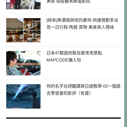
美食 現役最老牌電影院
[岐阜]美濃燒與他的產地-快速規劃多治
見一日行程-陶藝 買物 美食與人情味
日本47都道府縣自駕常用景點
MAPCODE懶人包
你的名字台詞翻譯與日語教學-02一個語
言學習者的影評（有雷）