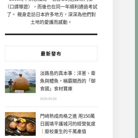
（口譯導遊），而後也在同一年順利通過考試
了。 親身走訪日本許多地方，深深為他們對
土地的愛護而感動。
最新發布
淡路島的真本事：洋蔥、章
魚與鱧魚，稱霸關西的「御
食國」食材寶庫
2026-05-20
門崎熟成肉格之進 用150萬
日圓填平護城河的經營氣度
｜廢校重生的千萬產值