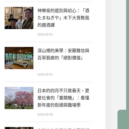
神樂坂的道別與初心：「酒
たまねぎや」木下大哥教我
的選酒課
2026-05-01
深山裡的美學：安藤雅信與
百草藝廊的「絕對價值」
2026-05-01
日本的四月不只是春天，更
是社會的「重開機」：看懂
新年度的街頭與職場學
2026-04-30