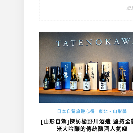
遊
日本自駕旅遊心得
東北・山形縣
[山形自駕]探訪楯野川酒造 堅持全
米大吟釀的傳統釀酒人氣魄