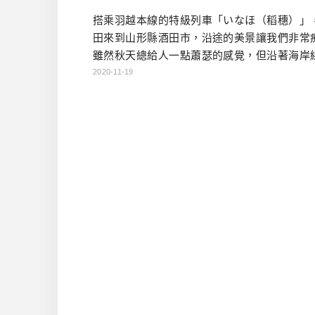
搭乘羽越本線的特級列車「いなほ（稻穗）」
田來到山形縣酒田市，沿途的美景讓我們非常
雖然秋天總給人一點蕭瑟的感覺，但沿著海岸
南下的電車之旅，就完全另當別論了！ 到了酒
2020-11-19
想到的第一件事情，便是去眺海の森看夕陽，
正好可以經過楯野川酒造，就決定去拜訪了！
的酒，我在台灣也偶爾會喝到，是一家全部以
吟釀決勝負的酒造，因此所有產品清一色都是
吟釀，是不是很衝呢？ 之前看 […]…