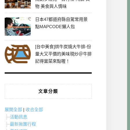
物 美食與人情味
日本47都道府縣自駕常用景
點MAPCODE懶人包
[台中美食]烘牛炭燒大牛排-份
量大又平價的美味現炒＠牛排
記得當菜來點喔！
文章分類
展開全部
|
收合全部
活動訊息
最新揪團行程