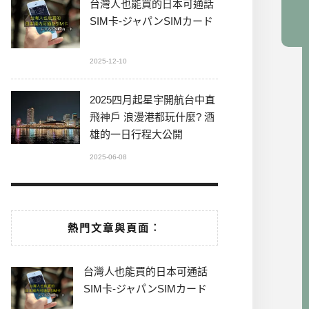
台灣人也能買的日本可通話
SIM卡-ジャパンSIMカード
2025-12-10
2025四月起星宇開航台中直
飛神戶 浪漫港都玩什麼? 酒
雄的一日行程大公開
2025-06-08
熱門文章與頁面︰
台灣人也能買的日本可通話
SIM卡-ジャパンSIMカード