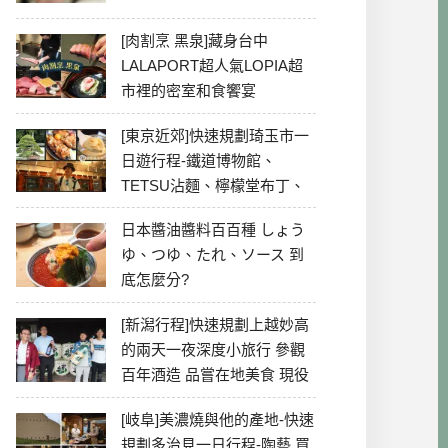
[肉割烹 黑泉]藏身台中
LALAPORT超人氣LOPIA超
市裡的密室和食饗宴
[東京近郊]快速規劃琦玉市一
日遊行程-鐵道博物館、
TETSU沾麵、檸檬堂布丁、
冰川神社、美食彙整
日本醬油醬料百百種 しょう
ゆ、つゆ、たれ、ソース 到
底怎麼分?
[新潟行程]快速規劃上越妙高
的兩天一夜深度小旅行 參觀
百年酒造 品嘗在地美食 現役
最老牌電影院
[岐阜]美濃燒與他的產地-快速
規劃多治見一日行程-陶藝 買