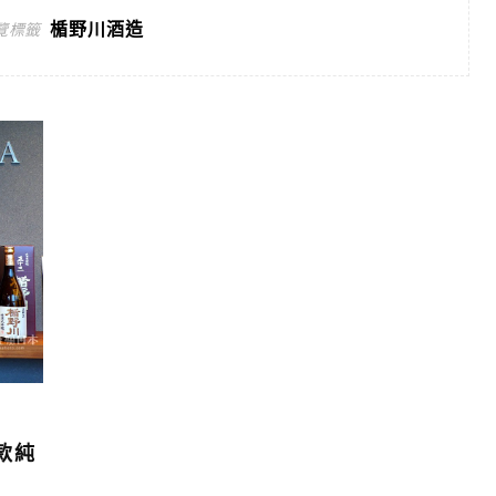
楯野川酒造
覽標籤
款純