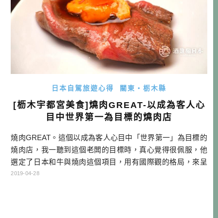
日本自駕旅遊心得
關東・栃木縣
[枥木宇都宮美食]燒肉GREAT-以成為客人心
目中世界第一為目標的燒肉店
燒肉GREAT。這個以成為客人心目中「世界第一」為目標的
燒肉店，我一聽到這個老闆的目標時，真心覺得很佩服，他
選定了日本和牛與燒肉這個項目，用有國際觀的格局，來呈
現日本這個國家與日本食物的美好，你可以說他是個想在奧
2019-04-28
運中奪金牌的體育選手，而選定了燒肉這個比賽項目而已。
聽到老闆的宏願，你是不是也對這個燒肉店感興趣了呢？ 有
人可能問說，為什麼你到宇都宮不吃餃子吃燒肉呢？這次枥