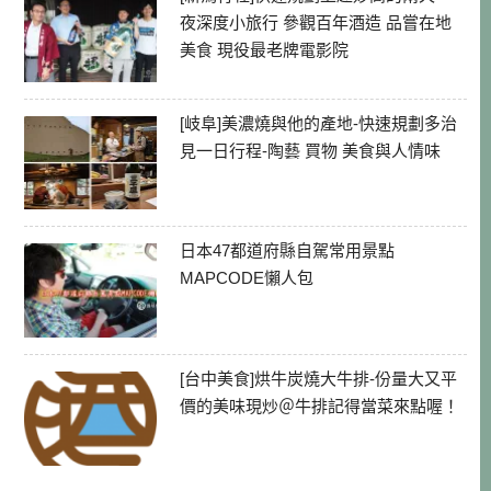
夜深度小旅行 參觀百年酒造 品嘗在地
美食 現役最老牌電影院
[岐阜]美濃燒與他的產地-快速規劃多治
見一日行程-陶藝 買物 美食與人情味
日本47都道府縣自駕常用景點
MAPCODE懶人包
[台中美食]烘牛炭燒大牛排-份量大又平
價的美味現炒＠牛排記得當菜來點喔！