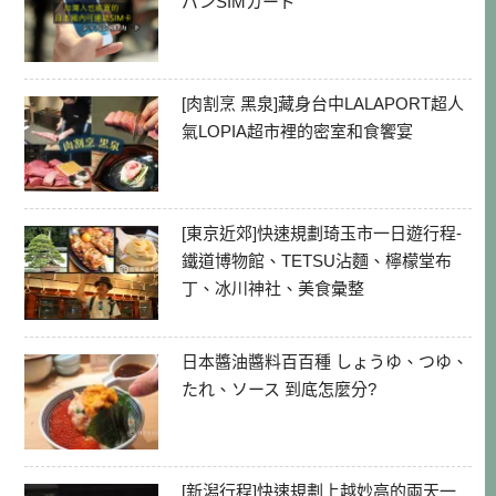
パンSIMカード
[肉割烹 黑泉]藏身台中LALAPORT超人
氣LOPIA超市裡的密室和食饗宴
[東京近郊]快速規劃琦玉市一日遊行程-
鐵道博物館、TETSU沾麵、檸檬堂布
丁、冰川神社、美食彙整
日本醬油醬料百百種 しょうゆ、つゆ、
たれ、ソース 到底怎麼分?
[新潟行程]快速規劃上越妙高的兩天一