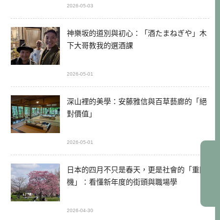
2026-05-03
神樂坂的道別與初心：「酒たまねぎや」木
下大哥教我的選酒課
2026-05-01
深山裡的美學：安藤雅信與百草藝廊的「絕
對價值」
2026-05-01
日本的四月不只是春天，更是社會的「重開
機」：看懂新年度的街頭與職場學
2026-04-30