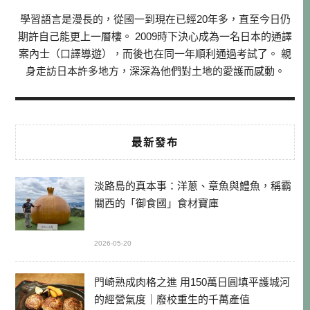
學習語言是漫長的，從國一到現在已經20年多，直至今日仍
期許自己能更上一層樓。 2009時下決心成為一名日本的通譯
案內士（口譯導遊），而後也在同一年順利通過考試了。 親
身走訪日本許多地方，深深為他們對土地的愛護而感動。
最新發布
淡路島的真本事：洋蔥、章魚與鱧魚，稱霸
關西的「御食國」食材寶庫
2026-05-20
門崎熟成肉格之進 用150萬日圓填平護城河
的經營氣度｜廢校重生的千萬產值