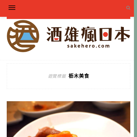
枥木美食
遊覽標籤