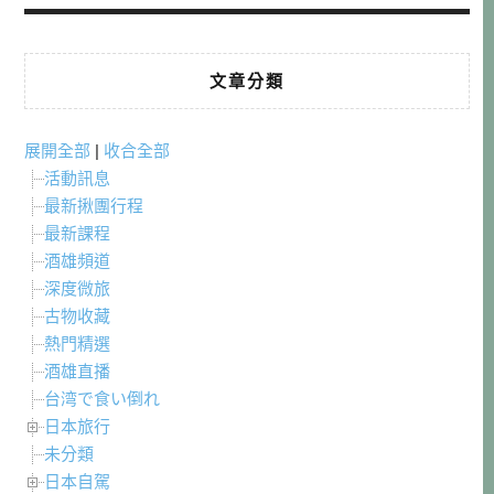
文章分類
展開全部
|
收合全部
活動訊息
最新揪團行程
最新課程
酒雄頻道
深度微旅
古物收藏
熱門精選
酒雄直播
台湾で食い倒れ
日本旅行
未分類
日本自駕