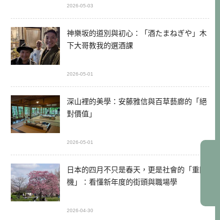
2026-05-03
神樂坂的道別與初心：「酒たまねぎや」木
下大哥教我的選酒課
2026-05-01
深山裡的美學：安藤雅信與百草藝廊的「絕
對價值」
2026-05-01
日本的四月不只是春天，更是社會的「重開
機」：看懂新年度的街頭與職場學
2026-04-30