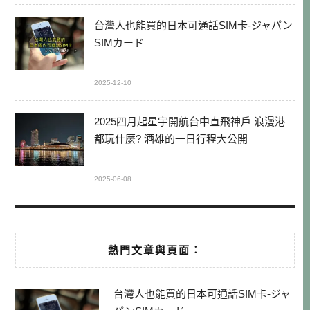
台灣人也能買的日本可通話SIM卡-ジャパン
SIMカード
2025-12-10
2025四月起星宇開航台中直飛神戶 浪漫港
都玩什麼? 酒雄的一日行程大公開
2025-06-08
熱門文章與頁面︰
台灣人也能買的日本可通話SIM卡-ジャ