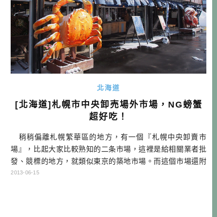
北海道
[北海道]札幌市中央卸売場外市場，NG螃蟹
超好吃！
稍稍偏離札幌繁華區的地方，有一個『札幌中央卸賣市
場』，比起大家比較熟知的二条市場，這裡是給相關業者批
發、競標的地方，就類似東京的築地市場。而這個市場還附
設一個『場外市場』，聚集有60個店家，以販售卸賣市場標
2013-06-15
到漁獲的飲食店、零售店為主。 點我查詢日本札幌訂房優惠
在這裡可以購買到便宜的當日漁獲，不管是各種活螃蟹、
海膽、干貝，都能買到很不錯的商品，不過價錢部分能不能