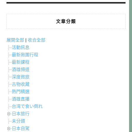
文章分類
展開全部
|
收合全部
活動訊息
最新揪團行程
最新課程
酒雄頻道
深度微旅
古物收藏
熱門精選
酒雄直播
台湾で食い倒れ
日本旅行
未分類
日本自駕