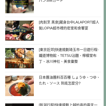
パンSIMカード
[肉割烹 黑泉]藏身台中LALAPORT超人
氣LOPIA超市裡的密室和食饗宴
[東京近郊]快速規劃琦玉市一日遊行程-
鐵道博物館、TETSU沾麵、檸檬堂布
丁、冰川神社、美食彙整
日本醬油醬料百百種 しょうゆ、つゆ、
たれ、ソース 到底怎麼分?
[新潟行程]快速規劃上越妙高的兩天一