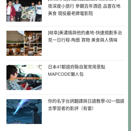
夜深度小旅行 參觀百年酒造 品嘗在地
美食 現役最老牌電影院
[岐阜]美濃燒與他的產地-快速規劃多治
見一日行程-陶藝 買物 美食與人情味
日本47都道府縣自駕常用景點
MAPCODE懶人包
你的名字台詞翻譯與日語教學-02一個語
言學習者的影評（有雷）