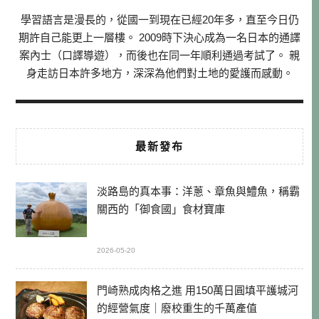
學習語言是漫長的，從國一到現在已經20年多，直至今日仍
期許自己能更上一層樓。 2009時下決心成為一名日本的通譯
案內士（口譯導遊），而後也在同一年順利通過考試了。 親
身走訪日本許多地方，深深為他們對土地的愛護而感動。
最新發布
淡路島的真本事：洋蔥、章魚與鱧魚，稱霸
關西的「御食國」食材寶庫
2026-05-20
門崎熟成肉格之進 用150萬日圓填平護城河
的經營氣度｜廢校重生的千萬產值