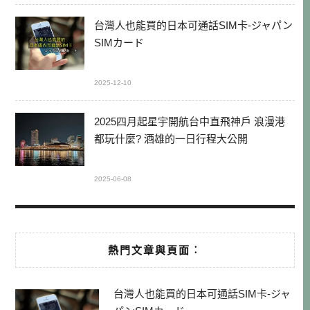
台灣人也能買的日本可通話SIM卡-ジャパン
SIMカード
2025-12-10
2025四月起星宇開航台中直飛神戶 浪漫港
都玩什麼? 酒雄的一日行程大公開
2025-06-08
熱門文章與頁面︰
台灣人也能買的日本可通話SIM卡-ジャ