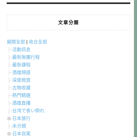
文章分類
展開全部
|
收合全部
活動訊息
最新揪團行程
最新課程
酒雄頻道
深度微旅
古物收藏
熱門精選
酒雄直播
台湾で食い倒れ
日本旅行
未分類
日本自駕