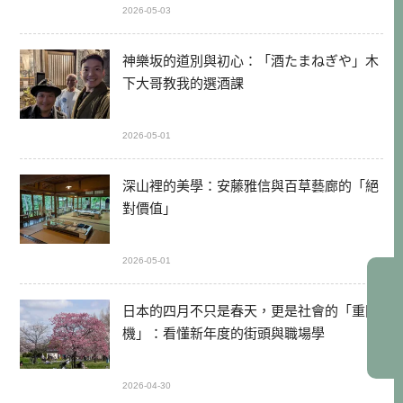
2026-05-03
神樂坂的道別與初心：「酒たまねぎや」木
下大哥教我的選酒課
2026-05-01
深山裡的美學：安藤雅信與百草藝廊的「絕
對價值」
2026-05-01
日本的四月不只是春天，更是社會的「重開
機」：看懂新年度的街頭與職場學
2026-04-30