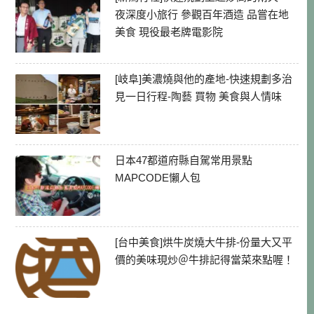
夜深度小旅行 參觀百年酒造 品嘗在地
美食 現役最老牌電影院
[岐阜]美濃燒與他的產地-快速規劃多治
見一日行程-陶藝 買物 美食與人情味
日本47都道府縣自駕常用景點
MAPCODE懶人包
[台中美食]烘牛炭燒大牛排-份量大又平
價的美味現炒＠牛排記得當菜來點喔！