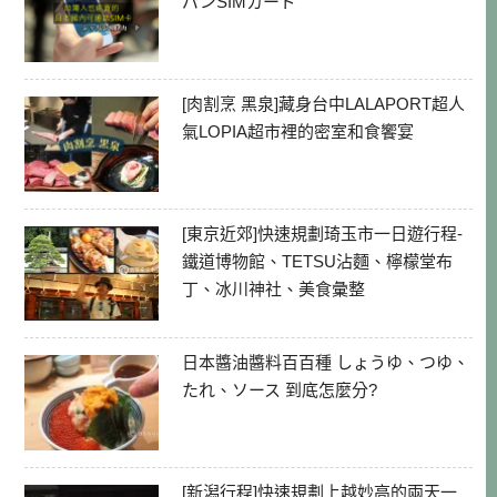
パンSIMカード
[肉割烹 黑泉]藏身台中LALAPORT超人
氣LOPIA超市裡的密室和食饗宴
[東京近郊]快速規劃琦玉市一日遊行程-
鐵道博物館、TETSU沾麵、檸檬堂布
丁、冰川神社、美食彙整
日本醬油醬料百百種 しょうゆ、つゆ、
たれ、ソース 到底怎麼分?
[新潟行程]快速規劃上越妙高的兩天一