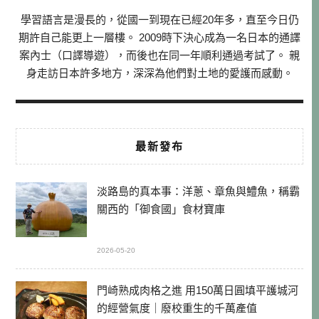
學習語言是漫長的，從國一到現在已經20年多，直至今日仍
期許自己能更上一層樓。 2009時下決心成為一名日本的通譯
案內士（口譯導遊），而後也在同一年順利通過考試了。 親
身走訪日本許多地方，深深為他們對土地的愛護而感動。
最新發布
淡路島的真本事：洋蔥、章魚與鱧魚，稱霸
關西的「御食國」食材寶庫
2026-05-20
門崎熟成肉格之進 用150萬日圓填平護城河
的經營氣度｜廢校重生的千萬產值