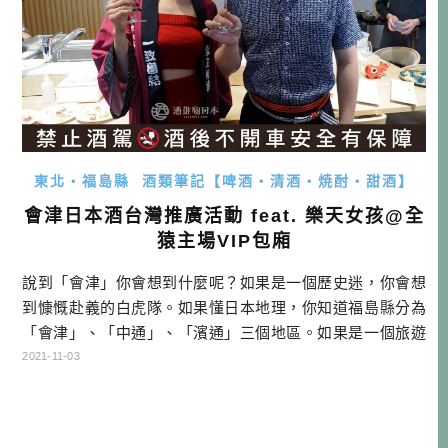
東北・福島縣
酒類筆記【啤酒・清酒・焼酎・甜酒】
會津日本酒台灣推廣活動 feat. 樂天女孩@全
猿主場VIP包廂
說到「會津」你會想到什麼呢？如果是一個歷史迷，你會想
到慷慨赴義的白虎隊。如果懂日本地理，你知道福島縣分為
「會津」、「中通」、「濱通」三個地區。如果是一個旅遊
玩家，你會想到美美的鶴城與會津若松市，或者是喜多方拉
2021-11-03
麵。而今天則是要跟大家介紹一下會津瑰寶－「會津日本
酒」。 警語：禁止酒駕＊未滿18歲請勿飲酒 若以「會津日本
酒」稱呼時，此「會津」主要是指「會津地方」，而非單指