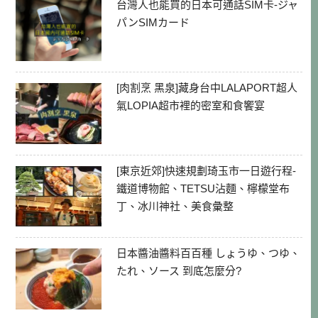
台灣人也能買的日本可通話SIM卡-ジャ
パンSIMカード
[肉割烹 黑泉]藏身台中LALAPORT超人
氣LOPIA超市裡的密室和食饗宴
[東京近郊]快速規劃琦玉市一日遊行程-
鐵道博物館、TETSU沾麵、檸檬堂布
丁、冰川神社、美食彙整
日本醬油醬料百百種 しょうゆ、つゆ、
たれ、ソース 到底怎麼分?