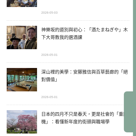
2026-05-03
神樂坂的道別與初心：「酒たまねぎや」木
下大哥教我的選酒課
2026-05-01
深山裡的美學：安藤雅信與百草藝廊的「絕
對價值」
2026-05-01
日本的四月不只是春天，更是社會的「重開
機」：看懂新年度的街頭與職場學