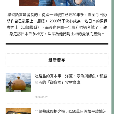
學習語言是漫長的，從國一到現在已經20年多，直至今日仍
期許自己能更上一層樓。 2009時下決心成為一名日本的通譯
案內士（口譯導遊），而後也在同一年順利通過考試了。 親
身走訪日本許多地方，深深為他們對土地的愛護而感動。
最新發布
淡路島的真本事：洋蔥、章魚與鱧魚，稱霸
關西的「御食國」食材寶庫
2026-05-20
門崎熟成肉格之進 用150萬日圓填平護城河