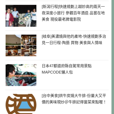
[新潟行程]快速規劃上越妙高的兩天一
夜深度小旅行 參觀百年酒造 品嘗在地
美食 現役最老牌電影院
[岐阜]美濃燒與他的產地-快速規劃多治
見一日行程-陶藝 買物 美食與人情味
日本47都道府縣自駕常用景點
MAPCODE懶人包
[台中美食]烘牛炭燒大牛排-份量大又平
價的美味現炒＠牛排記得當菜來點喔！