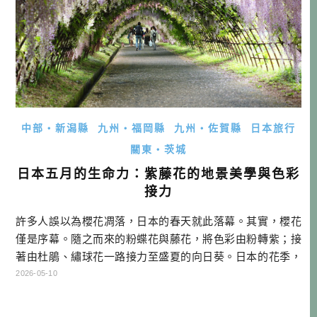
中部・新潟縣
九州・福岡縣
九州・佐賀縣
日本旅行
關東・茨城
日本五月的生命力：紫藤花的地景美學與色彩
接力
許多人誤以為櫻花凋落，日本的春天就此落幕。其實，櫻花
僅是序幕。隨之而來的粉蝶花與藤花，將色彩由粉轉紫；接
著由杜鵑、繡球花一路接力至盛夏的向日葵。日本的花季，
此時才正要進入高潮。而五月的藤花，正是這場視覺饗宴
2026-05-10
中，由春入夏最華麗的切換點。 日本人看櫻花，看的是「散
落」時的短暫浪漫；但看藤花，看的卻是「生命力」。當你