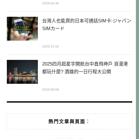
2026-04-30
台灣人也能買的日本可通話SIM卡-ジャパン
SIMカード
2025-12-10
2025四月起星宇開航台中直飛神戶 浪漫港
都玩什麼? 酒雄的一日行程大公開
2025-06-08
熱門文章與頁面︰