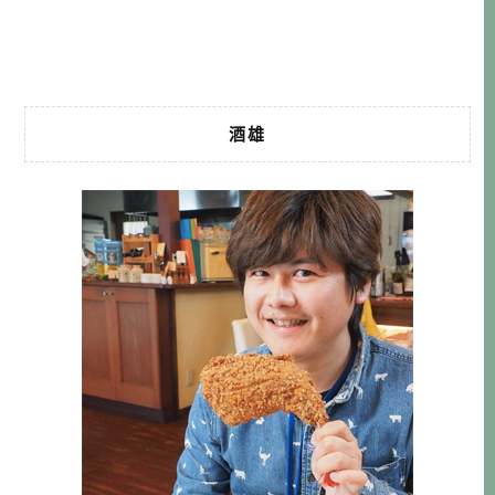
站在藤棚下，看著頭頂上那片綿延數百甚至上千平方公尺的
壯闊紫色，再順著盤根錯節的藤蔓找回 […]…
酒雄