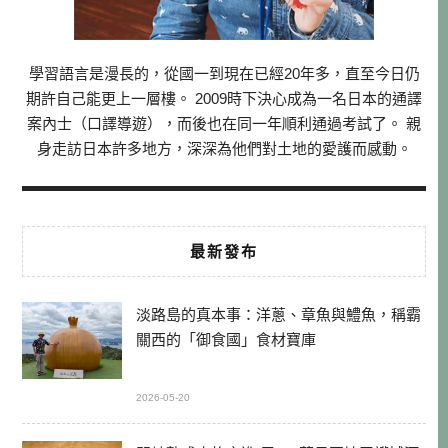
學習語言是漫長的，從國一到現在已經20年多，直至今日仍
期許自己能更上一層樓。 2009時下決心成為一名日本的通譯
案內士（口譯導遊），而後也在同一年順利通過考試了。 親
身走訪日本許多地方，深深為他們對土地的愛護而感動。
最新發布
淡路島的真本事：洋蔥、章魚與鱧魚，稱霸
關西的「御食國」食材寶庫
2026-05-20