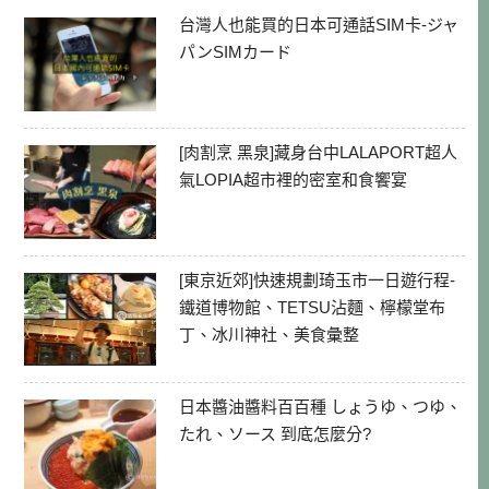
台灣人也能買的日本可通話SIM卡-ジャ
パンSIMカード
[肉割烹 黑泉]藏身台中LALAPORT超人
氣LOPIA超市裡的密室和食饗宴
[東京近郊]快速規劃琦玉市一日遊行程-
鐵道博物館、TETSU沾麵、檸檬堂布
丁、冰川神社、美食彙整
日本醬油醬料百百種 しょうゆ、つゆ、
たれ、ソース 到底怎麼分?