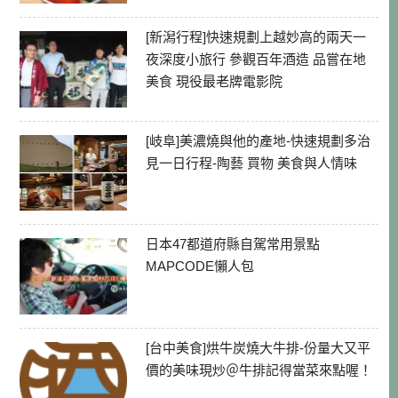
[新潟行程]快速規劃上越妙高的兩天一
夜深度小旅行 參觀百年酒造 品嘗在地
美食 現役最老牌電影院
[岐阜]美濃燒與他的產地-快速規劃多治
見一日行程-陶藝 買物 美食與人情味
日本47都道府縣自駕常用景點
MAPCODE懶人包
[台中美食]烘牛炭燒大牛排-份量大又平
價的美味現炒＠牛排記得當菜來點喔！