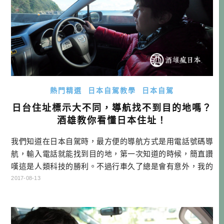
熱門精選
日本自駕教學
日本自駕
日台住址標示大不同，導航找不到目的地嗎？
酒雄教你看懂日本住址！
我們知道在日本自駕時，最方便的導航方式是用電話號碼導
航，輸入電話就能找到目的地，第一次知道的時候，簡直讚
嘆這是人類科技的勝利。不過行車久了總是會有意外，我的
意思是，電話號碼也有可能找不到目標，有可能是因為車子
2017-08-13
太舊，導航圖資根本沒有更新；也有可能是因為我們要去的
地方實在太隱密，屋主沒有去登記成商店，導致你輸入電話
號碼導航，他要你輸入老闆的姓氏(這是一種隱私權保護機