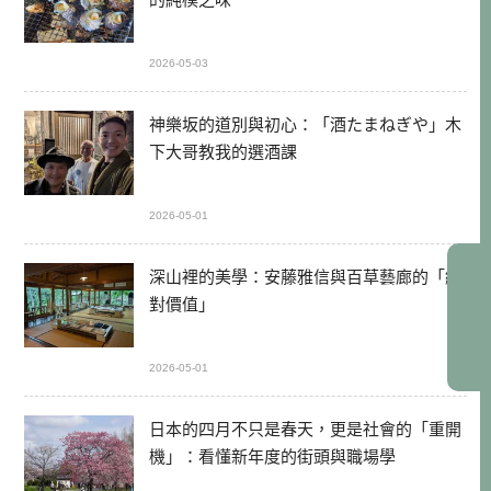
2026-05-03
神樂坂的道別與初心：「酒たまねぎや」木
下大哥教我的選酒課
2026-05-01
深山裡的美學：安藤雅信與百草藝廊的「絕
對價值」
2026-05-01
日本的四月不只是春天，更是社會的「重開
機」：看懂新年度的街頭與職場學