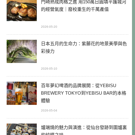
門崎熟成肉格之進 用150萬日圓填平護城河
的經營氣度｜廢校重生的千萬產值
2026-05-20
日本五月的生命力：紫藤花的地景美學與色
彩接力
2026-05-10
百年夢幻啤酒的品牌展開：從YEBISU
BREWERY TOKYO到YEBISU BAR的本格
體驗
2026-05-04
爐端燒的魅力與演進：從仙台發跡到圍爐裏
的純樸之味