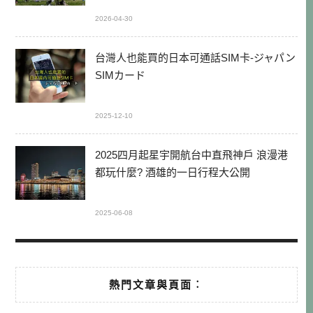
2026-04-30
台灣人也能買的日本可通話SIM卡-ジャパン
SIMカード
2025-12-10
2025四月起星宇開航台中直飛神戶 浪漫港
都玩什麼? 酒雄的一日行程大公開
2025-06-08
熱門文章與頁面︰