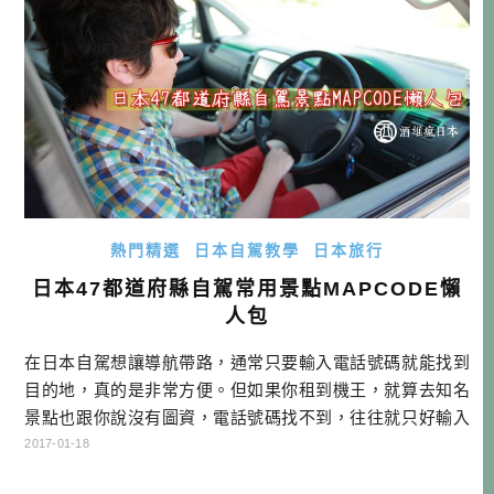
制)。 這種時候，當然如果你有事先 […]…
熱門精選
日本自駕教學
日本旅行
日本47都道府縣自駕常用景點MAPCODE懶
人包
在日本自駕想讓導航帶路，通常只要輸入電話號碼就能找到
目的地，真的是非常方便。但如果你租到機王，就算去知名
景點也跟你說沒有圖資，電話號碼找不到，往往就只好輸入
地址，這對於不會日文的人，可是很大的困擾。…
2017-01-18