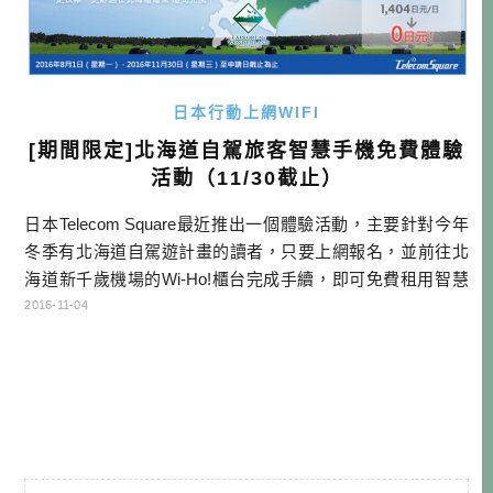
日本行動上網WIFI
[期間限定]北海道自駕旅客智慧手機免費體驗
活動（11/30截止）
日本Telecom Square最近推出一個體驗活動，主要針對今年
冬季有北海道自駕遊計畫的讀者，只要上網報名，並前往北
海道新千歲機場的Wi-Ho!櫃台完成手續，即可免費租用智慧
型手機(無流量限制)+智慧型手機車用充電器，這麼棒的好
2016-11-04
康，活動只到11/30申請截止喔！ 【申請辦法】 請至活動網
頁報名 ※報名截止日:11/30 ※活動截止日:12/31，最晚請於1
2/31完成機器退還。 ※活動詳情請以 […]…