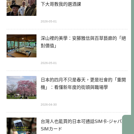
下大哥教我的選酒課
2026-05-01
深山裡的美學：安藤雅信與百草藝廊的「絕
對價值」
2026-05-01
日本的四月不只是春天，更是社會的「重開
機」：看懂新年度的街頭與職場學
2026-04-30
台灣人也能買的日本可通話SIM卡-ジャパン
SIMカード