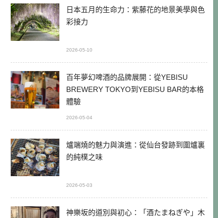
日本五月的生命力：紫藤花的地景美學與色
彩接力
2026-05-10
百年夢幻啤酒的品牌展開：從YEBISU
BREWERY TOKYO到YEBISU BAR的本格
體驗
2026-05-04
爐端燒的魅力與演進：從仙台發跡到圍爐裏
的純樸之味
2026-05-03
神樂坂的道別與初心：「酒たまねぎや」木