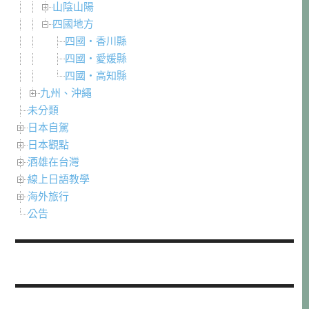
山陰山陽
四國地方
四國・香川縣
四國・愛媛縣
四國・高知縣
九州、沖繩
未分類
日本自駕
日本觀點
酒雄在台灣
線上日語教學
海外旅行
公告