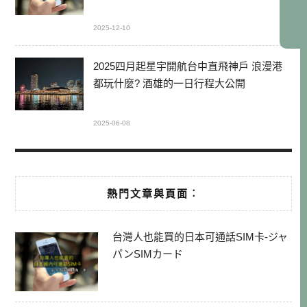
2025-12-10
2025四月起星宇開航台中直飛神戶 浪漫港
都玩什麼? 酒雄的一日行程大公開
2025-06-08
熱門文章與頁面︰
台灣人也能買的日本可通話SIM卡-ジャ
パンSIMカード