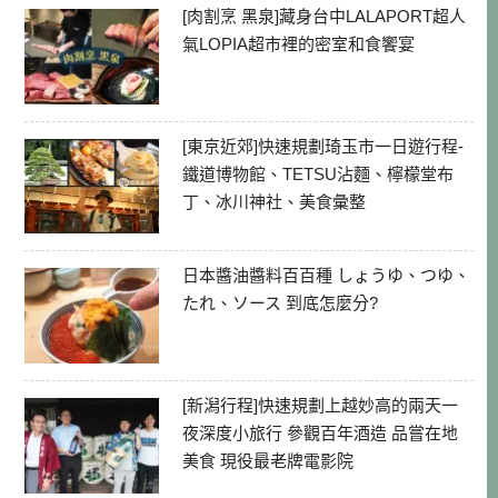
[肉割烹 黑泉]藏身台中LALAPORT超人
氣LOPIA超市裡的密室和食饗宴
[東京近郊]快速規劃琦玉市一日遊行程-
鐵道博物館、TETSU沾麵、檸檬堂布
丁、冰川神社、美食彙整
日本醬油醬料百百種 しょうゆ、つゆ、
たれ、ソース 到底怎麼分?
[新潟行程]快速規劃上越妙高的兩天一
夜深度小旅行 參觀百年酒造 品嘗在地
美食 現役最老牌電影院