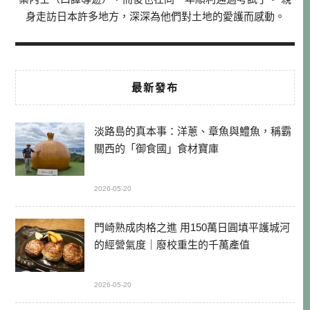
身走訪日本許多地方，深深為他們對土地的愛護而感動。
最新發布
淡路島的真本事：洋蔥、章魚與鱧魚，稱霸
關西的「御食國」食材寶庫
2026-05-20
門崎熟成肉格之進 用150萬日圓填平護城河
的經營氣度｜廢校重生的千萬產值
2026-05-20